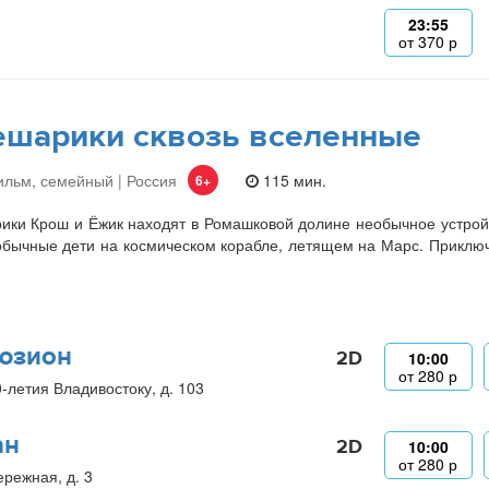
23:55
от
370
р
шарики сквозь вселенные
льм, семейный | Россия
115 мин.
6+
ки Крош и Ёжик находят в Ромашковой долине необычное устройст
бычные дети на космическом корабле, летящем на Марс. Приключе
.
юзион
2D
10:00
от
280
р
0-летия Владивостоку, д. 103
ан
2D
10:00
от
280
р
ережная, д. 3