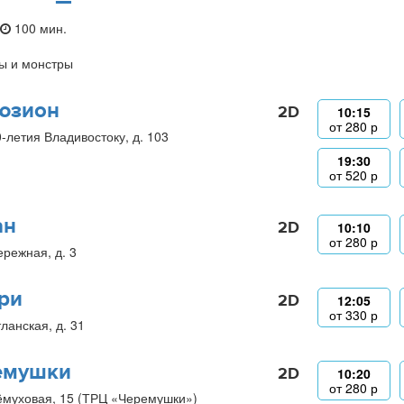
100 мин.
ы и монстры
юзион
2D
10:15
от
280
р
0-летия Владивостоку, д. 103
19:30
от
520
р
ан
2D
10:10
от
280
р
ережная, д. 3
ри
2D
12:05
от
330
р
ланская, д. 31
емушки
2D
10:20
от
280
р
ёмуховая, 15 (ТРЦ «Черемушки»)