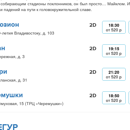
 собирающим стадионы поклонников, он был просто… Майклом. И
 и падений на пути к головокружительной славе.
юзион
2D
18:30
от
520
р
0-летия Владивостоку, д. 103
ан
2D
19:15
от
520
р
ережная, д. 3
ри
2D
21:20
от
520
р
ланская, д. 31
емушки
2D
18:50
от
520
р
ёмуховая, 15 (ТРЦ «Черемушки»)
ЕГУР_