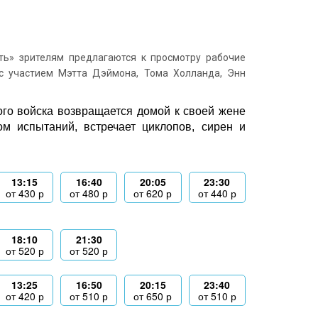
ь» зрителям предлагаются к просмотру рабочие
с участием Мэтта Дэймона, Тома Холланда, Энн
ого войска возвращается домой к своей жене
м испытаний, встречает циклопов, сирен и
13:15
16:40
20:05
23:30
от
430
р
от
480
р
от
620
р
от
440
р
18:10
21:30
от
520
р
от
520
р
13:25
16:50
20:15
23:40
от
420
р
от
510
р
от
650
р
от
510
р