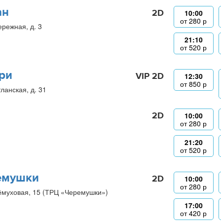
ан
2D
10:00
от
280
р
ережная, д. 3
21:10
от
520
р
ри
VIP 2D
12:30
от
850
р
ланская, д. 31
2D
10:00
от
280
р
21:20
от
520
р
емушки
2D
10:00
от
280
р
ёмуховая, 15 (ТРЦ «Черемушки»)
17:00
от
420
р