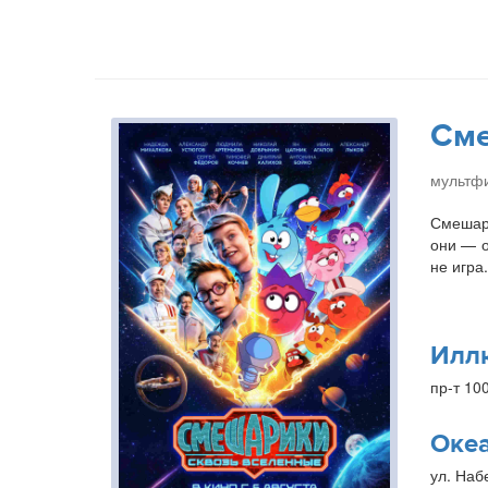
Сме
мультфи
Смешари
они — о
не игра
Илл
пр-т 10
Оке
ул. Наб