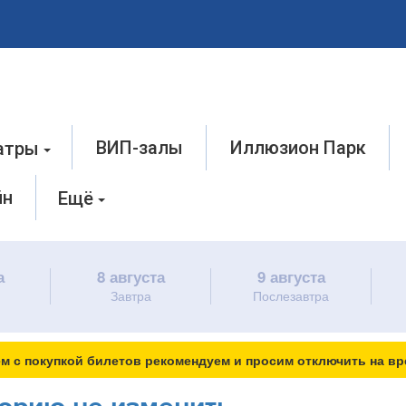
ВИП-залы
Иллюзион Парк
атры
йн
Ещё
а
8 августа
9 августа
Завтра
Послезавтра
м с покупкой билетов рекомендуем и просим отключить на вр