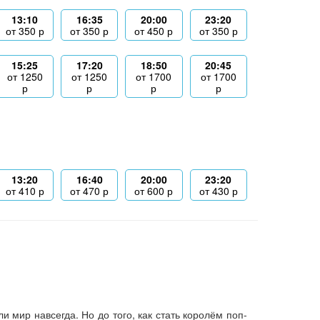
13:10
16:35
20:00
23:20
от
350
р
от
350
р
от
450
р
от
350
р
15:25
17:20
18:50
20:45
от
1250
от
1250
от
1700
от
1700
р
р
р
р
13:20
16:40
20:00
23:20
от
410
р
от
470
р
от
600
р
от
430
р
 мир навсегда. Но до того, как стать королём поп-