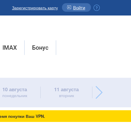
Войти
Зарегистрировать карту
IMAX
Бонус
10 августа
11 августа
12 августа
понедельник
вторник
среда
емя покупки Ваш VPN.