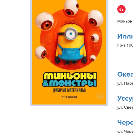
6+
Миньон
Илл
пр-т 10
Оке
ул. Наб
Уссу
ул. Свет
Чер
ул. Чер