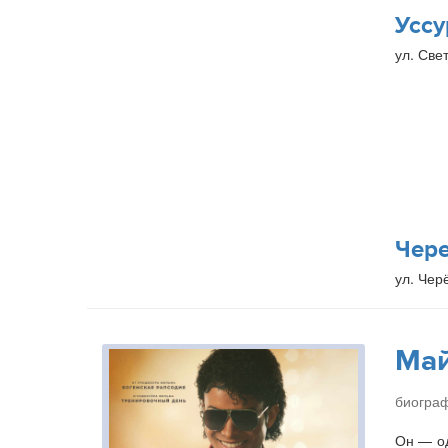
Уссу
ул. Свет
Чер
ул. Чер
Ма
биогра
Он — од