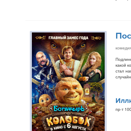
Пос
комедия
Подлинн
какой к
стал на
случайн
Илл
пр-т 10