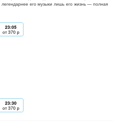
 легендарнее его музыки лишь его жизнь — полная
23:05
от
370
р
23:30
от
370
р