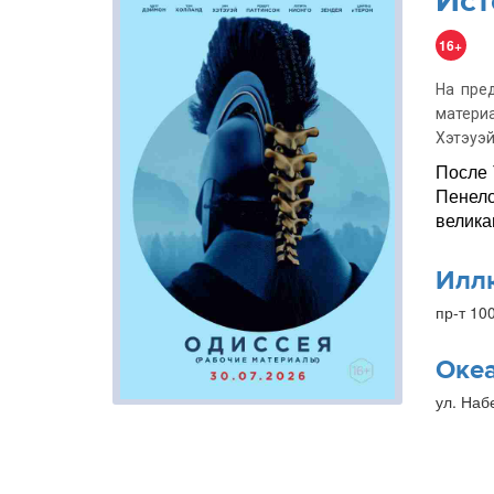
Ист
16+
На пре
матери
Хэтэуэй
После 
Пенело
велика
Илл
пр-т 10
Оке
ул. Наб