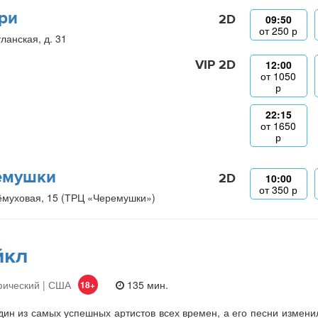
ри
2D
09:50
от
250
р
ланская, д. 31
VIP 2D
12:00
от
1050
р
22:15
от
1650
р
емушки
2D
10:00
от
350
р
ёмуховая, 15 (ТРЦ «Черемушки»)
йкл
фический | США
135 мин.
18+
ин из самых успешных артистов всех времен, а его песни изменили