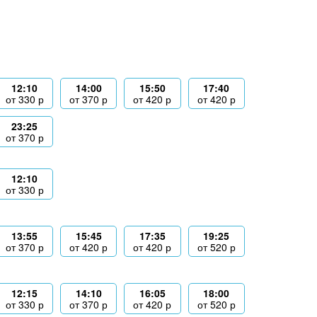
12:10
14:00
15:50
17:40
от
330
р
от
370
р
от
420
р
от
420
р
23:25
от
370
р
12:10
от
330
р
13:55
15:45
17:35
19:25
от
370
р
от
420
р
от
420
р
от
520
р
12:15
14:10
16:05
18:00
от
330
р
от
370
р
от
420
р
от
520
р