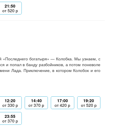
21:50
от
520
р
й «Последнего богатыря» — Колобка. Мы узнаем, с
лся и попал в банду разбойников, а потом поневоле
мени Лада. Приключение, в котором Колобок и его
12:20
14:40
17:00
19:20
от
330
р
от
370
р
от
420
р
от
520
р
23:55
от
370
р