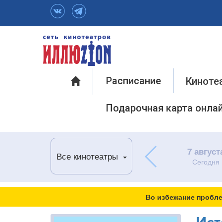
Инфо
Расписание
Киноте
Подарочная карта онла
7 август
Все кинотеатры
Сегодня
Во избежание пробле