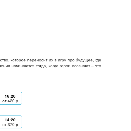
во, которое переносит их в игру про будущее, где
ния начинаются тогда, когда герои осознают – это
16:20
от
420
р
14:20
от
370
р