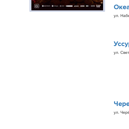
Оке
ул. Наб
Уссу
ул. Свет
Чер
ул. Чер