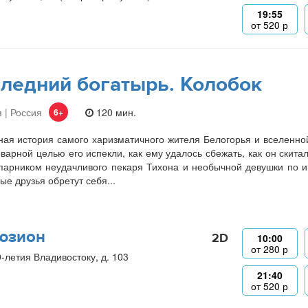
19:55
от
520
р
ледний богатырь. Колобок
 | Россия
120 мин.
6+
ая история самого харизматичного жителя Белогорья и вселенно
оварной целью его испекли, как ему удалось сбежать, как он скита
парником неудачливого пекаря Тихона и необычной девушки по и
ые друзья обретут себя...
юзион
2D
10:00
от
280
р
0-летия Владивостоку, д. 103
21:40
от
520
р