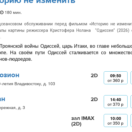
орию не изменить
180 мин.
дсеансовом обслуживании перед фильмом «Историю не изменит
алы картины режиссера Кристофера Нолана "Одиссея" (2026) 
.
Троянской войны Одиссей, царь Итаки, во главе небольш
пе. На своём пути Одиссей сталкивается со множество
нов-людоедов.
юзион
2D
09:50
от
360
р
0-летия Владивостоку, д. 103
ан
2D
14:40
от
370
р
ережная, д. 3
зал IMAX
10:00
от
350
р
(2D)