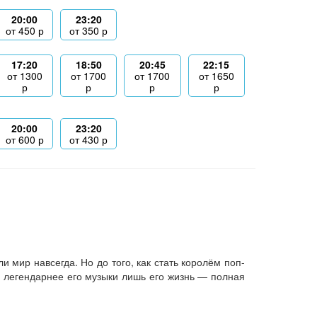
20:00
23:20
от
450
р
от
350
р
17:20
18:50
20:45
22:15
от
1300
от
1700
от
1700
от
1650
р
р
р
р
20:00
23:20
от
600
р
от
430
р
 мир навсегда. Но до того, как стать королём поп-
 легендарнее его музыки лишь его жизнь — полная