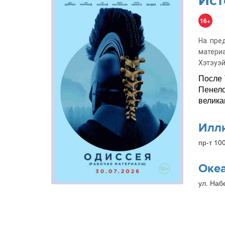
Ист
16+
На пре
матери
Хэтэуэй
После 
Пенело
велика
Илл
пр-т 10
Оке
ул. Наб