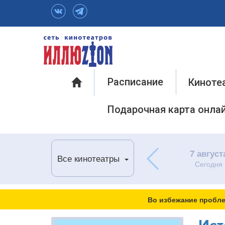
Инфо
Расписание
Киноте
Подарочная карта онла
7 август
Все кинотеатры
Сегодня
Во избежание пробле