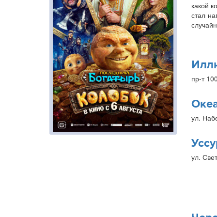
какой к
стал на
случайн
Илл
пр-т 10
Оке
ул. Наб
Уссу
ул. Свет