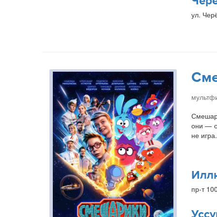
Чер
ул. Чер
Сме
мультфи
Смешари
они — о
не игра
Илл
пр-т 10
Уссу