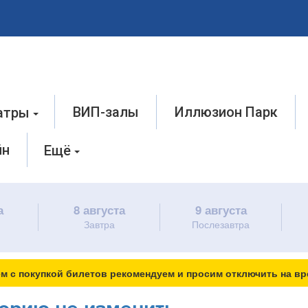
ВИП-залы
Иллюзион Парк
атры
йн
Ещё
а
8 августа
9 августа
Завтра
Послезавтра
м с покупкой билетов рекомендуем и просим отключить на вр