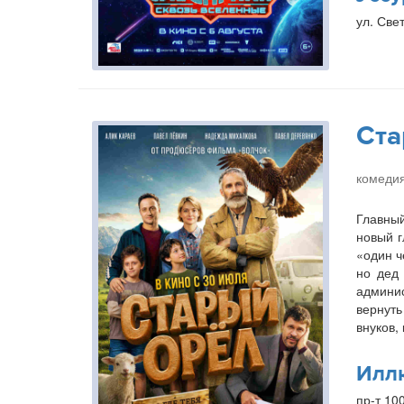
ул. Свет
Ста
комедия
Главный
новый г
«один ч
но дед 
админис
вернуть
внуков,
Илл
пр-т 10