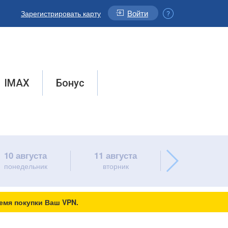
Войти
Зарегистрировать карту
IMAX
Бонус
10 августа
11 августа
12 августа
понедельник
вторник
среда
емя покупки Ваш VPN.