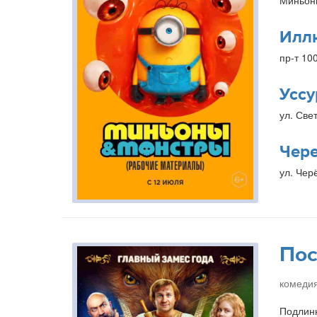
Миньон
Илл
пр-т 10
Уссу
ул. Свет
Чер
ул. Чер
Пос
комедия
Подлинн