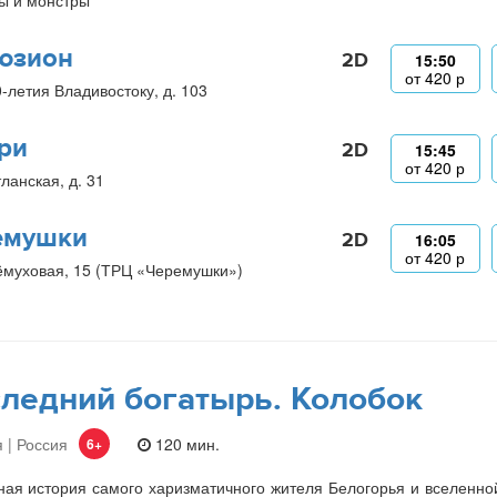
ы и монстры
юзион
2D
15:50
от
420
р
0-летия Владивостоку, д. 103
ри
2D
15:45
от
420
р
ланская, д. 31
емушки
2D
16:05
от
420
р
ёмуховая, 15 (ТРЦ «Черемушки»)
ледний богатырь. Колобок
 | Россия
120 мин.
6+
ая история самого харизматичного жителя Белогорья и вселенно