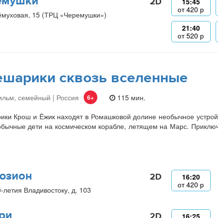
емушки
2D
15:45
от
420
р
ёмуховая, 15 (ТРЦ «Черемушки»)
21:40
от
520
р
шарики сквозь вселенные
льм, семейный | Россия
115 мин.
6+
ки Крош и Ёжик находят в Ромашковой долине необычное устройст
бычные дети на космическом корабле, летящем на Марс. Приключе
.
юзион
2D
16:20
от
420
р
0-летия Владивостоку, д. 103
ри
2D
16:25