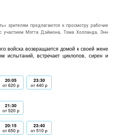
ь» зрителям предлагаются к просмотру рабочие
с участием Мэтта Дэймона, Тома Холланда, Энн
ого войска возвращается домой к своей жене
м испытаний, встречает циклопов, сирен и
20:05
23:30
от
620
р
от
440
р
21:30
от
520
р
20:15
23:40
от
650
р
от
510
р