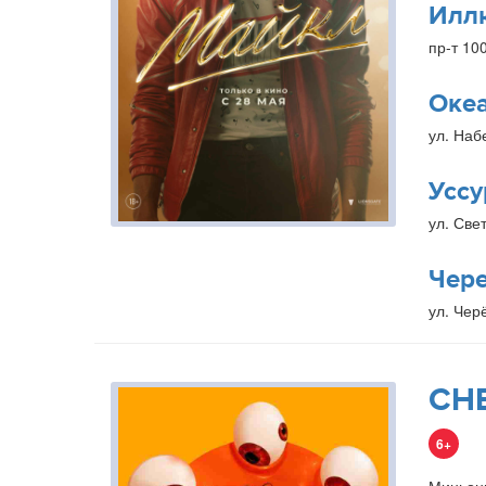
Илл
пр-т 10
Оке
ул. Наб
Уссу
ул. Свет
Чер
ул. Чер
СН
6+