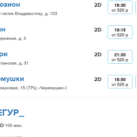
юзион
2D
18:30
от
520
р
0-летия Владивостоку, д. 103
ан
2D
19:15
от
520
р
ережная, д. 3
ри
2D
21:20
от
520
р
ланская, д. 31
емушки
2D
18:50
от
520
р
ёмуховая, 15 (ТРЦ «Черемушки»)
ЕГУР_
100 мин.