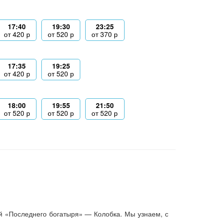
17:40
19:30
23:25
от
420
р
от
520
р
от
370
р
17:35
19:25
от
420
р
от
520
р
18:00
19:55
21:50
от
520
р
от
520
р
от
520
р
й «Последнего богатыря» — Колобка. Мы узнаем, с