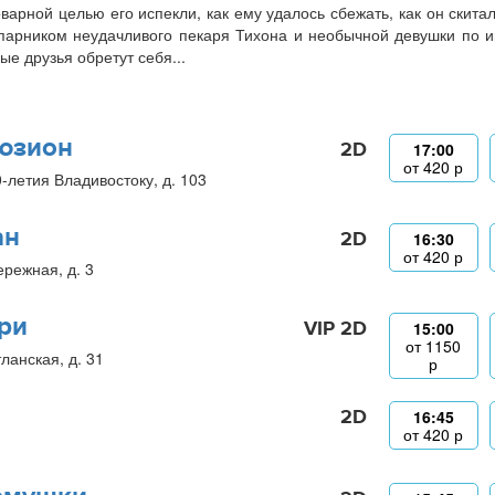
оварной целью его испекли, как ему удалось сбежать, как он скита
парником неудачливого пекаря Тихона и необычной девушки по и
ые друзья обретут себя...
юзион
2D
17:00
от
420
р
0-летия Владивостоку, д. 103
ан
2D
16:30
от
420
р
ережная, д. 3
ри
VIP 2D
15:00
от
1150
ланская, д. 31
р
2D
16:45
от
420
р