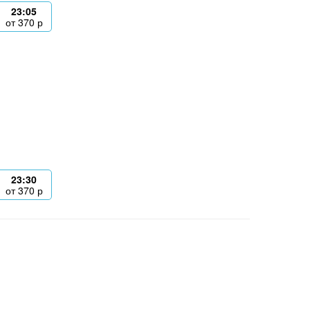
23:05
от
370
р
23:30
от
370
р