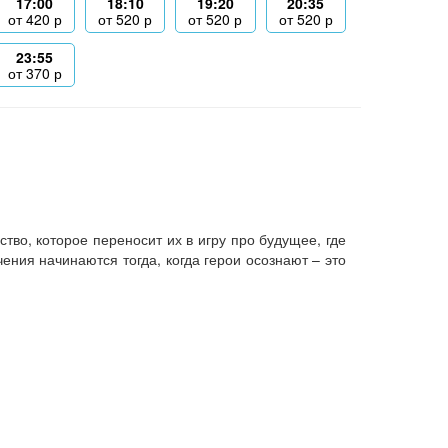
17:00
18:10
19:20
20:35
от
420
р
от
520
р
от
520
р
от
520
р
23:55
от
370
р
во, которое переносит их в игру про будущее, где
ния начинаются тогда, когда герои осознают – это