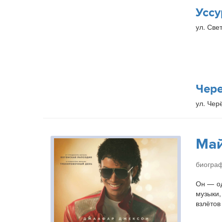
Уссу
ул. Свет
Чер
ул. Чер
Ма
биогра
Он — од
музыки,
взлётов