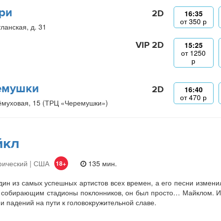
ри
2D
16:35
от
350
р
ланская, д. 31
VIP 2D
15:25
от
1250
р
емушки
2D
16:40
от
470
р
ёмуховая, 15 (ТРЦ «Черемушки»)
йкл
фический | США
135 мин.
18+
ин из самых успешных артистов всех времен, а его песни изменили
 собирающим стадионы поклонников, он был просто… Майклом. И
 и падений на пути к головокружительной славе.