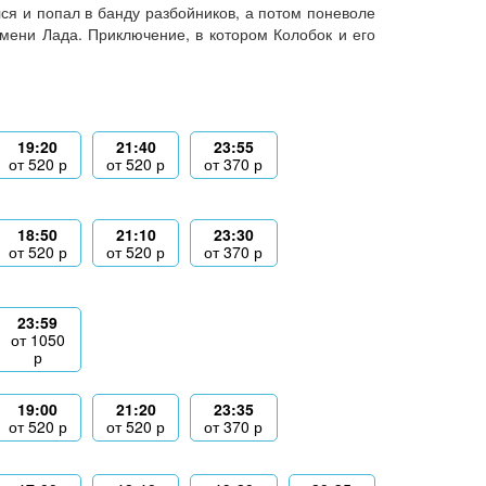
лся и попал в банду разбойников, а потом поневоле
мени Лада. Приключение, в котором Колобок и его
19:20
21:40
23:55
от
520
р
от
520
р
от
370
р
18:50
21:10
23:30
от
520
р
от
520
р
от
370
р
23:59
от
1050
р
19:00
21:20
23:35
от
520
р
от
520
р
от
370
р