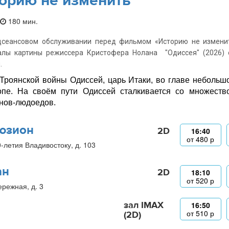
орию не изменить
180 мин.
дсеансовом обслуживании перед фильмом «Историю не изменит
алы картины режиссера Кристофера Нолана "Одиссея" (2026) 
.
Троянской войны Одиссей, царь Итаки, во главе небольш
пе. На своём пути Одиссей сталкивается со множество
нов-людоедов.
юзион
2D
16:40
от
480
р
0-летия Владивостоку, д. 103
ан
2D
18:10
от
520
р
ережная, д. 3
зал IMAX
16:50
от
510
р
(2D)