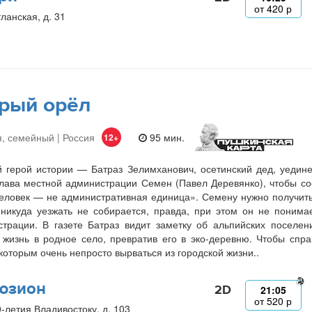
от
420
р
ланская, д. 31
рый орёл
, семейный | Россия
95 мин.
12+
 герой истории — Батраз Зелимханович, осетинский дед, уедин
лава местной администрации Семен (Павел Деревянко), чтобы со
еловек — не административная единица». Семену нужно получить 
никуда уезжать не собирается, правда, при этом он не понима
трации. В газете Батраз видит заметку об альпийских поселе
 жизнь в родное село, превратив его в эко-деревню. Чтобы спр
 которым очень непросто вырваться из городской жизни..
юзион
2D
21:05
от
520
р
0-летия Владивостоку, д. 103