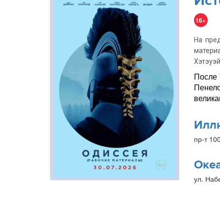
Ист
16+
На пре
матери
Хэтэуэй
После 
Пенело
велика
Илл
пр-т 10
Оке
ул. Наб