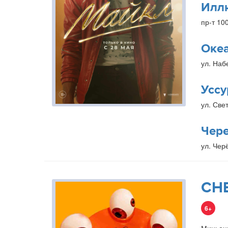
Илл
пр-т 10
Оке
ул. Наб
Уссу
ул. Свет
Чер
ул. Чер
СН
6+