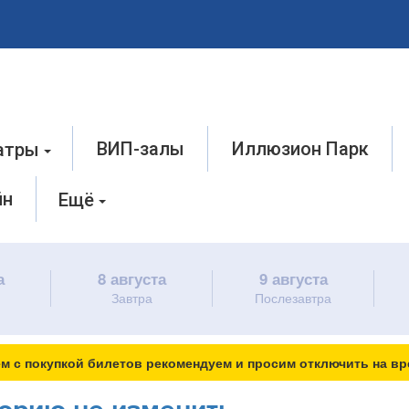
ВИП-залы
Иллюзион Парк
атры
йн
Ещё
а
8 августа
9 августа
Завтра
Послезавтра
м с покупкой билетов рекомендуем и просим отключить на вр