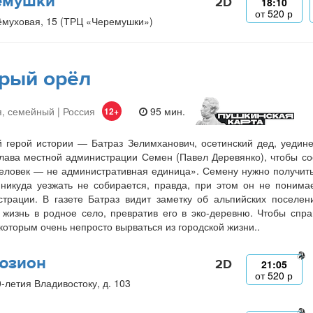
емушки
2D
18:10
от
520
р
ёмуховая, 15 (ТРЦ «Черемушки»)
рый орёл
, семейный | Россия
95 мин.
12+
 герой истории — Батраз Зелимханович, осетинский дед, уедин
лава местной администрации Семен (Павел Деревянко), чтобы со
еловек — не административная единица». Семену нужно получить 
никуда уезжать не собирается, правда, при этом он не понима
трации. В газете Батраз видит заметку об альпийских поселе
 жизнь в родное село, превратив его в эко-деревню. Чтобы спр
 которым очень непросто вырваться из городской жизни..
юзион
2D
21:05
от
520
р
0-летия Владивостоку, д. 103