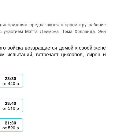
ь» зрителям предлагаются к просмотру рабочие
с участием Мэтта Дэймона, Тома Холланда, Энн
ого войска возвращается домой к своей жене
м испытаний, встречает циклопов, сирен и
23:30
от
440
р
23:40
от
510
р
21:30
от
520
р