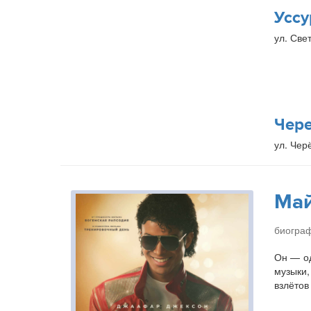
Уссу
ул. Свет
Чер
ул. Чер
Ма
биогра
Он — од
музыки,
взлётов