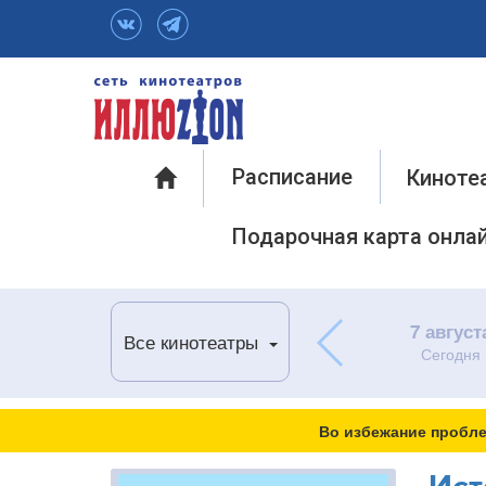
Инфо
Расписание
Киноте
Подарочная карта онла
7 август
Все кинотеатры
Сегодня
Во избежание пробле