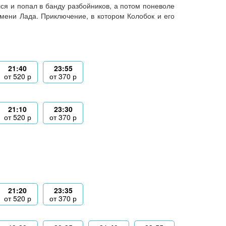
лся и попал в банду разбойников, а потом поневоле
мени Лада. Приключение, в котором Колобок и его
21:40
23:55
от
520
р
от
370
р
21:10
23:30
от
520
р
от
370
р
21:20
23:35
от
520
р
от
370
р