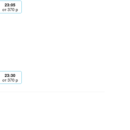
23:05
от
370
р
23:30
от
370
р