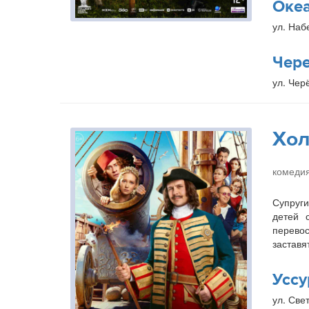
Оке
ул. Наб
Чер
ул. Чер
Хол
комедия
Супруги
детей 
перевос
заставя
Уссу
ул. Свет