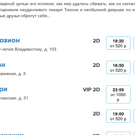
оварной целью его испекли, как ему удалось сбежать, как он скита
парником неудачливого пекаря Тихона и необычной девушки по и
ые друзья обретут себя...
юзион
2D
19:20
от
520
р
0-летия Владивостоку, д. 103
ан
2D
18:50
от
520
р
ережная, д. 3
ри
VIP 2D
23:59
от
1050
ланская, д. 31
р
2D
19:00
от
520
р