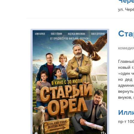
Чер
ул. Чер
Ста
комедия
Главный
новый г
«один ч
но дед 
админис
вернуть
внуков,
Илл
пр-т 10