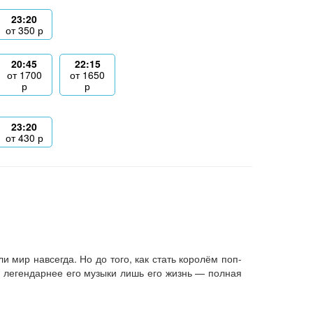
23:20
от
350
р
20:45
22:15
от
1700
от
1650
р
р
23:20
от
430
р
 мир навсегда. Но до того, как стать королём поп-
 легендарнее его музыки лишь его жизнь — полная