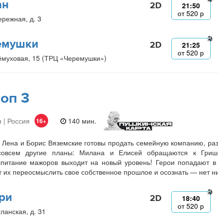
ан
2D
21:50
от
520
р
ережная, д. 3
емушки
2D
21:25
от
520
р
ёмуховая, 15 (ТРЦ «Черемушки»)
оп 3
 | Россия
140 мин.
16+
 Лена и Борис Вяземские готовы продать семейную компанию, разве
совсем другие планы: Милана и Елисей обращаются к Гриш
питание мажоров выходит на новый уровень! Герои попадают в 
т их переосмыслить свое собственное прошлое и осознать — нет ни
ри
2D
18:40
от
520
р
ланская, д. 31