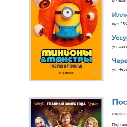
Миньон
Илл
пр-т 10
Уссу
ул. Свет
Чер
ул. Чер
Пос
комедия
Подлинн