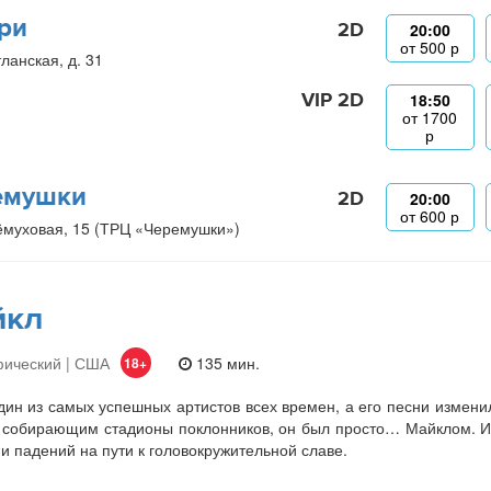
ри
2D
20:00
от
500
р
ланская, д. 31
VIP 2D
18:50
от
1700
р
емушки
2D
20:00
от
600
р
ёмуховая, 15 (ТРЦ «Черемушки»)
йкл
фический | США
135 мин.
18+
ин из самых успешных артистов всех времен, а его песни изменили
 собирающим стадионы поклонников, он был просто… Майклом. И
 и падений на пути к головокружительной славе.