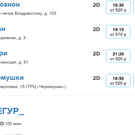
юзион
2D
18:30
от
520
р
0-летия Владивостоку, д. 103
ан
2D
19:15
от
570
р
ережная, д. 3
ри
2D
21:20
от
520
р
ланская, д. 31
емушки
2D
18:50
от
520
р
ёмуховая, 15 (ТРЦ «Черемушки»)
ЕГУР_
100 мин.