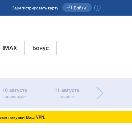
Войти
Зарегистрировать карту
IMAX
Бонус
10 августа
11 августа
12 августа
понедельник
вторник
среда
емя покупки Ваш VPN.