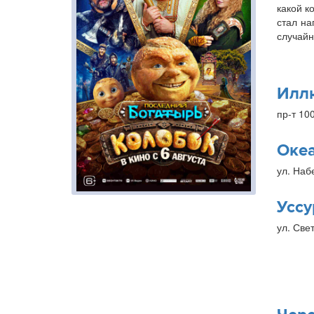
какой к
стал на
случайн
Илл
пр-т 10
Оке
ул. Наб
Уссу
ул. Свет