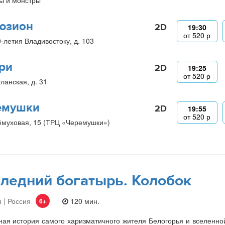
ы и монстры
юзион
2D
19:30
от
520
р
0-летия Владивостоку, д. 103
ри
2D
19:25
от
520
р
ланская, д. 31
емушки
2D
19:55
от
520
р
ёмуховая, 15 (ТРЦ «Черемушки»)
ледний богатырь. Колобок
 | Россия
120 мин.
6+
ая история самого харизматичного жителя Белогорья и вселенно