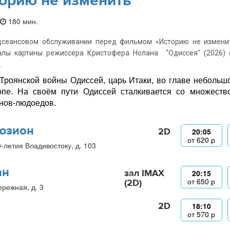
орию не изменить
180 мин.
дсеансовом обслуживании перед фильмом «Историю не изменит
алы картины режиссера Кристофера Нолана "Одиссея" (2026) 
.
Троянской войны Одиссей, царь Итаки, во главе небольш
пе. На своём пути Одиссей сталкивается со множество
нов-людоедов.
юзион
2D
20:05
от
620
р
0-летия Владивостоку, д. 103
ан
зал IMAX
20:15
от
650
р
(2D)
ережная, д. 3
2D
18:10
от
570
р