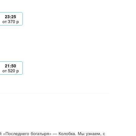
23:25
от
370
р
21:50
от
520
р
й «Последнего богатыря» — Колобка. Мы узнаем, с