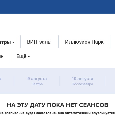
ВИП-залы
Иллюзион Парк
атры
йн
Ещё
а
9 августа
10 августа
Завтра
Послезавтра
НА ЭТУ ДАТУ ПОКА НЕТ СЕАНСОВ
ко расписание будет составлено, оно автоматически опубликуется