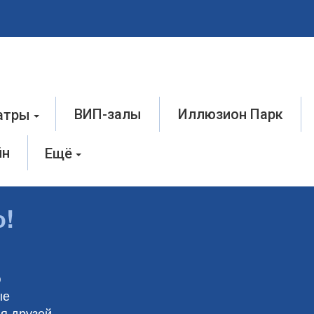
ВИП-залы
Иллюзион Парк
атры
йн
Ещё
о!
ю
ые
я друзей,