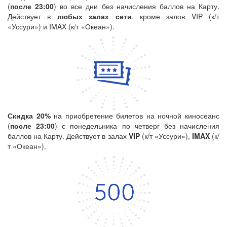
(
после 23:00
) во все дни без начисления баллов на Карту.
Действует в
любых залах сети
, кроме залов VIP (к/т
«Уссури») и IMAX (к/т «Океан»).
Скидка 20%
на приобретение билетов на ночной киносеанс
(
после 23:00
) с понедельника по четверг без начисления
баллов на Карту. Действует в залах
VIP
(к/т «Уссури»),
IMAX
(к/
т «Океан»).