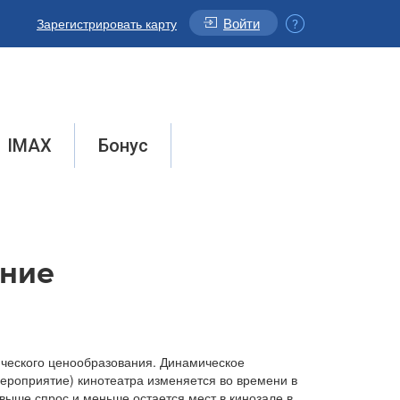
Войти
Зарегистрировать карту
IMAX
Бонус
ние
ческого ценообразования. Динамическое
мероприятие) кинотеатра изменяется во времени в
выше спрос и меньше остается мест в кинозале в