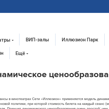
ВИП-залы
Иллюзион Парк
атры
йн
Ещё
намическое ценообразова
еансы в кинотеатрах Сети «Иллюзион» применяется модель динами
новой политики, при которой стоимость билета на каждый сеанс (
але. Принцип динамического ценообразования очень простой: чем 