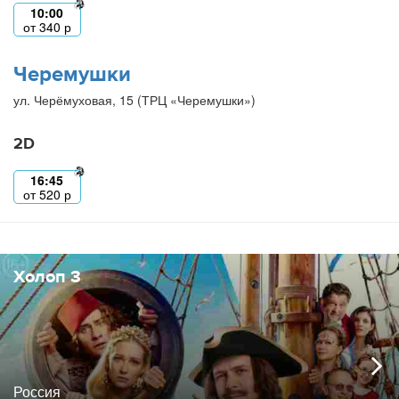
10:00
от
340
р
Черемушки
ул. Черёмуховая, 15 (ТРЦ «Черемушки»)
2D
16:45
от
520
р
Холоп 3
Россия