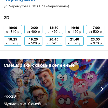
ул. Черёмуховая, 15 (ТРЦ «Черемушки»)
2D
10:00
12:20
13:30
14:40
17:00
от
340
р
от
400
р
от
490
р
от
490
р
от
520
р
18:25
19:20
20:45
21:40
23:55
от
520
р
от
520
р
от
520
р
от
520
р
от
370
р
Смешарики сквозь вселенные
Россия
Мультфильм, Семейный