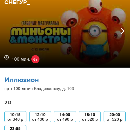
СНЕГУР_
100 мин.
6+
Иллюзион
пр-т 100-летия Владивостоку, д. 103
2D
10:15
12:10
14:00
18:10
20:00
от
340
р
от
400
р
от
490
р
от
520
р
от
520
р
23:55