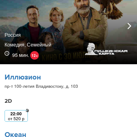
Россия
Комедия, Семейный
95 мин.
12+
Иллюзион
пр-т 100-летия Владивостоку, д. 103
2D
22:00
от
520
р
Океан