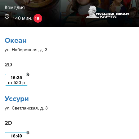
Комедия
140 мин.
16+
Океан
ул. Набережная, д. 3
2D
16:35
от
520
р
Уссури
ул. Светланская, д. 31
2D
18:40