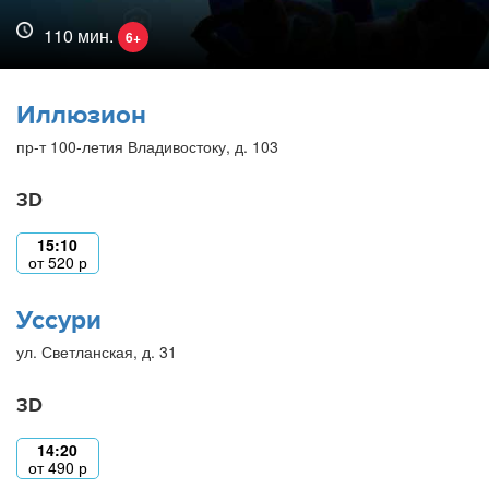
110 мин.
6+
Иллюзион
пр-т 100-летия Владивостоку, д. 103
3D
15:10
от
520
р
Уссури
ул. Светланская, д. 31
3D
14:20
от
490
р