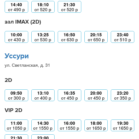
14:40
18:10
21:30
от
490
р
от
520
р
от
520
р
зал IMAX (2D)
10:00
13:25
16:50
20:15
23:40
от
430
р
от
530
р
от
630
р
от
650
р
от
510
р
Уссури
ул. Светланская, д. 31
2D
09:50
13:10
16:35
20:00
23:20
от
300
р
от
400
р
от
450
р
от
450
р
от
350
р
VIP 2D
11:00
14:30
16:00
18:00
19:30
от
1050
р
от
1550
р
от
1550
р
от
1650
р
от
1650
р
21:30
23:00