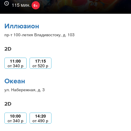
115 мин.
6+
Иллюзион
пр-т 100-летия Владивостоку, д. 103
2D
11:00
17:15
от
340
р
от
520
р
Океан
ул. Набережная, д. 3
2D
10:00
14:20
от
340
р
от
490
р