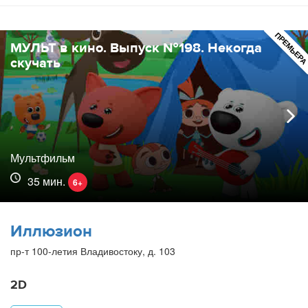
ПРЕМЬЕР
МУЛЬТ в кино. Выпуск №198. Некогда
скучать
Мультфильм
35 мин.
6+
Иллюзион
пр-т 100-летия Владивостоку, д. 103
2D