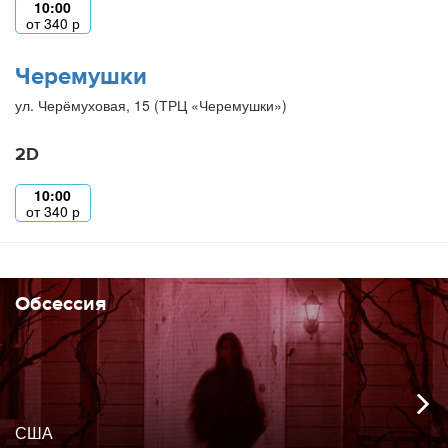
10:00
от
340
р
Черемушки
ул. Черёмуховая, 15 (ТРЦ «Черемушки»)
2D
10:00
от
340
р
Обсессия
США