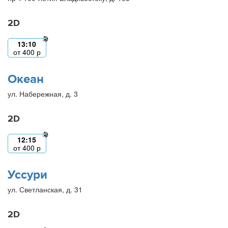
2D
13:10
от
400
р
Океан
ул. Набережная, д. 3
2D
12:15
от
400
р
Уссури
ул. Светланская, д. 31
2D