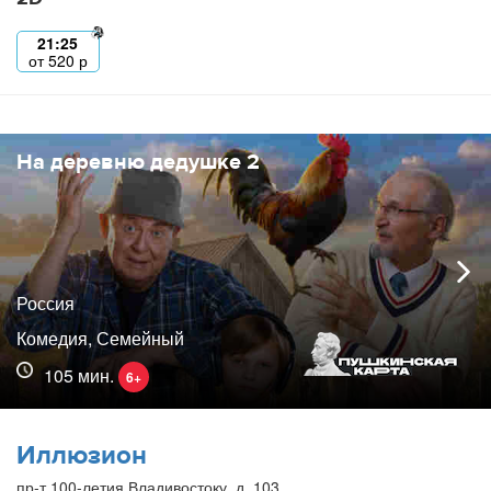
21:25
от
520
р
На деревню дедушке 2
Россия
Комедия, Семейный
105 мин.
6+
Иллюзион
пр-т 100-летия Владивостоку, д. 103