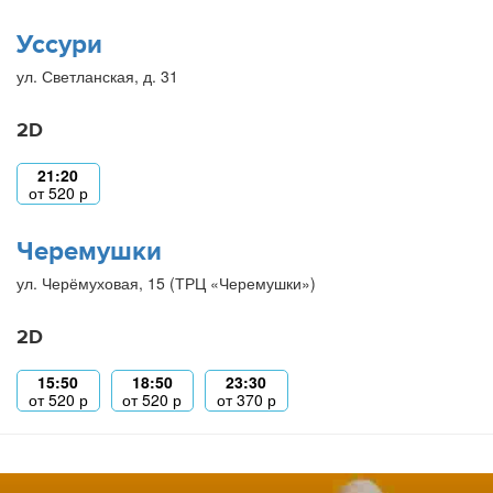
Уссури
ул. Светланская, д. 31
2D
21:20
от
520
р
Черемушки
ул. Черёмуховая, 15 (ТРЦ «Черемушки»)
2D
15:50
18:50
23:30
от
520
р
от
520
р
от
370
р