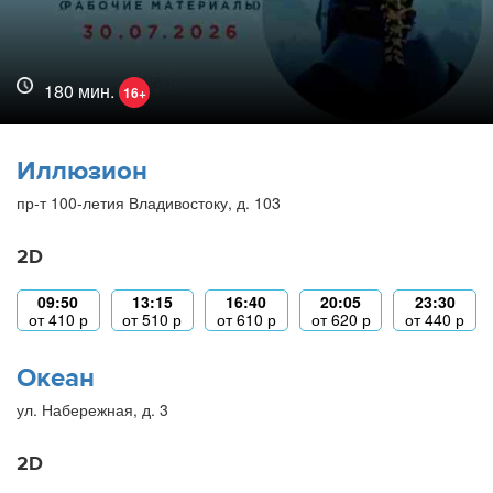
180 мин.
16+
Иллюзион
пр-т 100-летия Владивостоку, д. 103
2D
09:50
13:15
16:40
20:05
23:30
от
410
р
от
510
р
от
610
р
от
620
р
от
440
р
Океан
ул. Набережная, д. 3
2D