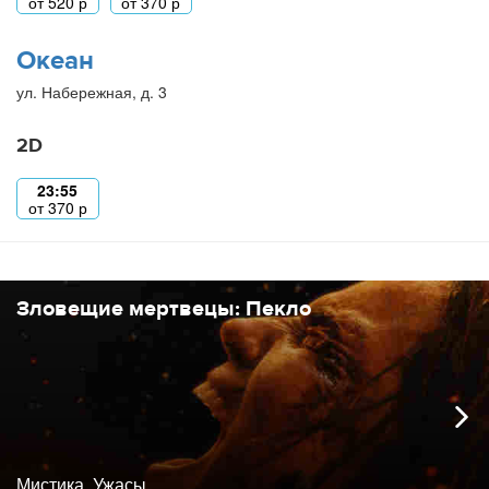
от
520
р
от
370
р
Океан
ул. Набережная, д. 3
2D
23:55
от
370
р
Зловещие мертвецы: Пекло
Мистика, Ужасы