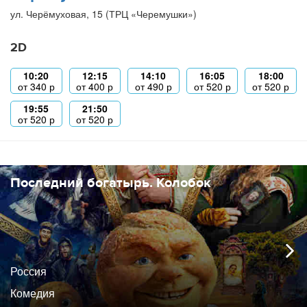
ул. Черёмуховая, 15 (ТРЦ «Черемушки»)
2D
10:20
12:15
14:10
16:05
18:00
от
340
р
от
400
р
от
490
р
от
520
р
от
520
р
19:55
21:50
от
520
р
от
520
р
Последний богатырь. Колобок
Россия
Комедия