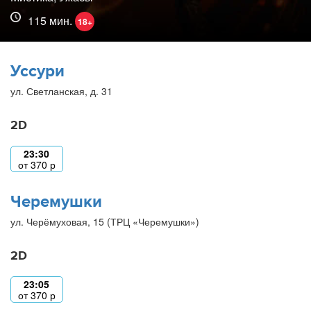
115 мин.
18+
Уссури
ул. Светланская, д. 31
2D
23:30
от
370
р
Черемушки
ул. Черёмуховая, 15 (ТРЦ «Черемушки»)
2D
23:05
от
370
р