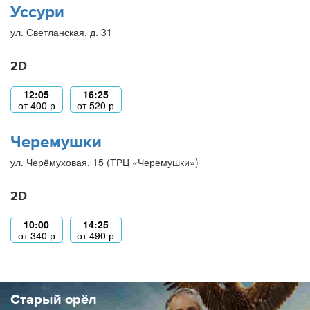
Уссури
ул. Светланская, д. 31
2D
12:05
16:25
от
400
р
от
520
р
Черемушки
ул. Черёмуховая, 15 (ТРЦ «Черемушки»)
2D
10:00
14:25
от
340
р
от
490
р
Старый орёл