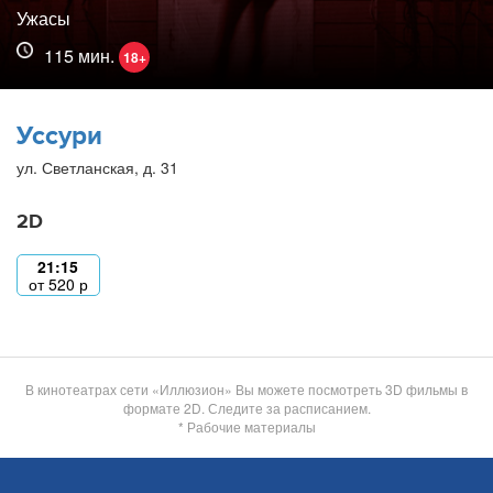
Ужасы
115 мин.
18+
Уссури
ул. Светланская, д. 31
2D
21:15
от
520
р
В кинотеатрах сети «Иллюзион» Вы можете посмотреть 3D фильмы в
формате 2D. Следите за расписанием.
* Рабочие материалы