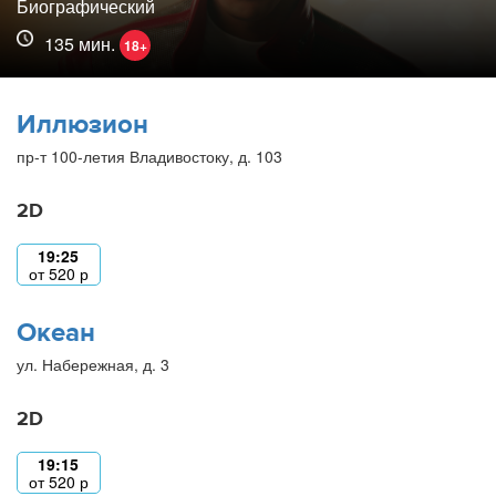
Биографический
135 мин.
18+
Иллюзион
пр-т 100-летия Владивостоку, д. 103
2D
19:25
от
520
р
Океан
ул. Набережная, д. 3
2D
19:15
от
520
р