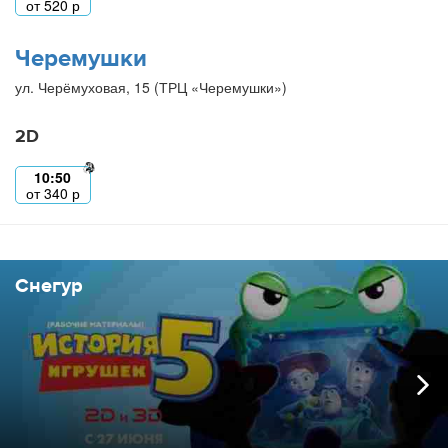
от
520
р
Черемушки
ул. Черёмуховая, 15 (ТРЦ «Черемушки»)
2D
10:50
от
340
р
Снегур