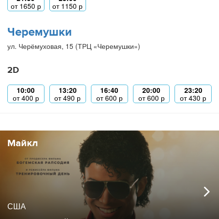
от
1650
р
от
1150
р
Черемушки
ул. Черёмуховая, 15 (ТРЦ «Черемушки»)
2D
10:00
13:20
16:40
20:00
23:20
от
400
р
от
490
р
от
600
р
от
600
р
от
430
р
Майкл
США