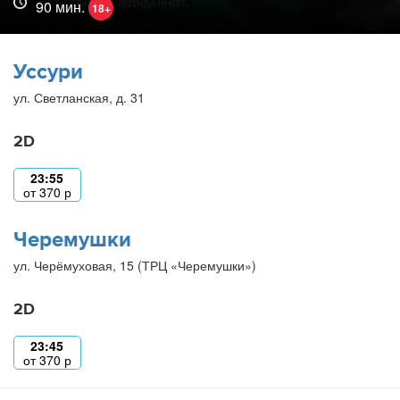
90 мин.
18+
Уссури
ул. Светланская, д. 31
2D
23:55
от
370
р
Черемушки
ул. Черёмуховая, 15 (ТРЦ «Черемушки»)
2D
23:45
от
370
р