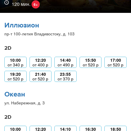
120 мин.
6+
Иллюзион
пр-т 100-летия Владивостоку, д. 103
2D
10:00
12:20
14:40
15:50
17:00
от
340
р
от
400
р
от
490
р
от
520
р
от
520
р
19:20
21:40
23:55
от
520
р
от
520
р
от
370
р
Океан
ул. Набережная, д. 3
2D
10:00
12:20
14:10
16:30
18:50