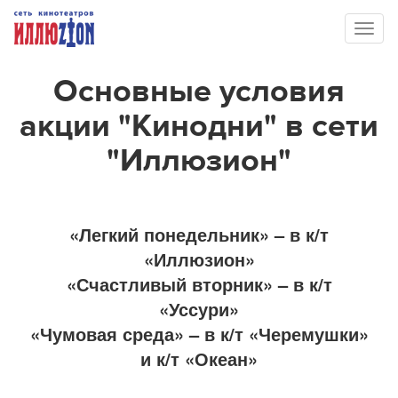
Toggl
naviga
Основные условия
акции "Кинодни" в сети
"Иллюзион"
«Легкий понедельник» – в к/т
«Иллюзион»
«Счастливый вторник» – в к/т
«Уссури»
«Чумовая среда» – в к/т «Черемушки»
и к/т «Океан»