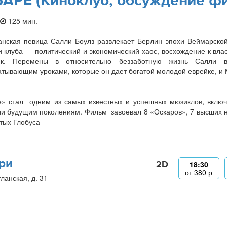
АРЕ (Киноклуб, обсуждение ф
125 мин.
нская певица Салли Боулз развлекает Берлин эпохи Веймарской р
 клуба — политический и экономический хаос, восхождение к вла
ик. Перемены в относительно беззаботную жизнь Салли 
тывающим уроками, которые он дает богатой молодой еврейке, и
» стал одним из самых известных и успешных мюзиклов, включ
и будущим поколениям. Фильм завоевал 8 «Оскаров», 7 высших на
тых Глобуса
ри
2D
18:30
от
380
р
ланская, д. 31