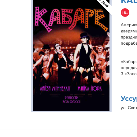
КАБ
С 24.08
16+
Америка
дверями
праздн
подраба
«Кабаре
передач
3 «Золо
Уссу
ул. Свет