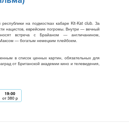
ильма)
еспублики на подмостках кабаре Kit-Kat club. За
сти нацистов, еврейские погромы. Внутри — вечный
вносят встреча с Брайаном — англичанином,
 Максом — богатым немецким плейбоем.
енным в список ценных картин, обязательных для
град от Британской академии кино и телевидения,
19:00
от
380
р