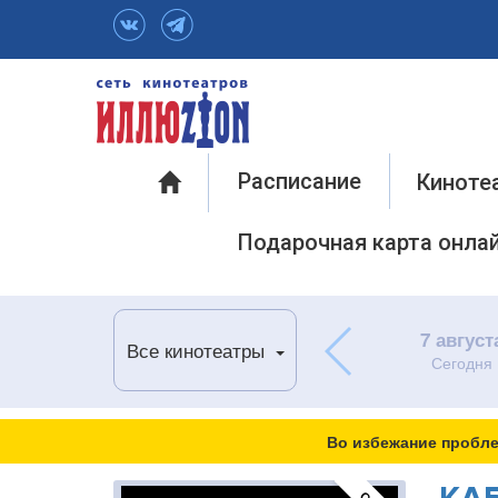
Инфо
Расписание
Киноте
Подарочная карта онла
7 август
Все кинотеатры
Сегодня
Во избежание пробле