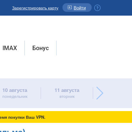
Войти
Зарегистрировать карту
IMAX
Бонус
10 августа
11 августа
12 августа
понедельник
вторник
среда
емя покупки Ваш VPN.