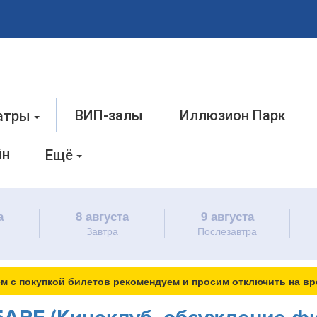
ВИП-залы
Иллюзион Парк
атры
йн
Ещё
а
8 августа
9 августа
Завтра
Послезавтра
м с покупкой билетов рекомендуем и просим отключить на вр