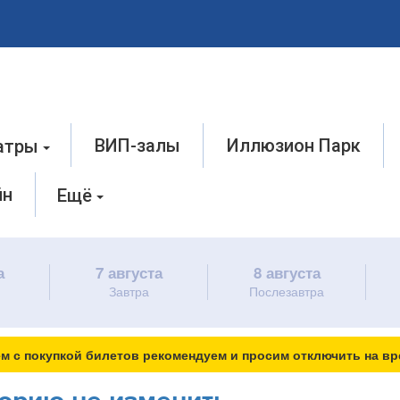
ВИП-залы
Иллюзион Парк
атры
йн
Ещё
а
7 августа
8 августа
Завтра
Послезавтра
м с покупкой билетов рекомендуем и просим отключить на вр