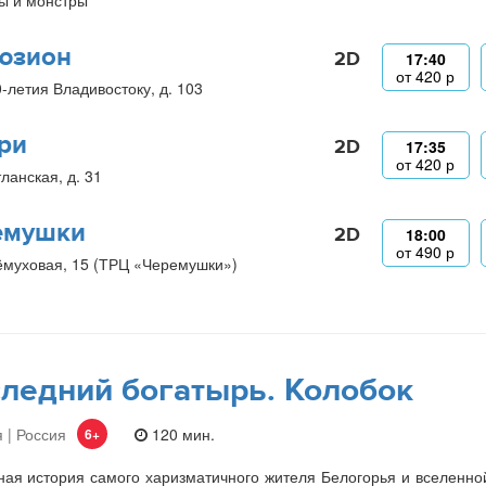
ы и монстры
юзион
2D
17:40
от
420
р
0-летия Владивостоку, д. 103
ри
2D
17:35
от
420
р
ланская, д. 31
емушки
2D
18:00
от
490
р
ёмуховая, 15 (ТРЦ «Черемушки»)
ледний богатырь. Колобок
 | Россия
120 мин.
6+
ая история самого харизматичного жителя Белогорья и вселенно