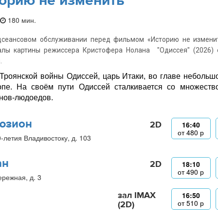
орию не изменить
180 мин.
дсеансовом обслуживании перед фильмом «Историю не изменит
алы картины режиссера Кристофера Нолана "Одиссея" (2026) 
.
Троянской войны Одиссей, царь Итаки, во главе небольш
пе. На своём пути Одиссей сталкивается со множество
нов-людоедов.
юзион
2D
16:40
от
480
р
0-летия Владивостоку, д. 103
ан
2D
18:10
от
490
р
ережная, д. 3
зал IMAX
16:50
от
510
р
(2D)