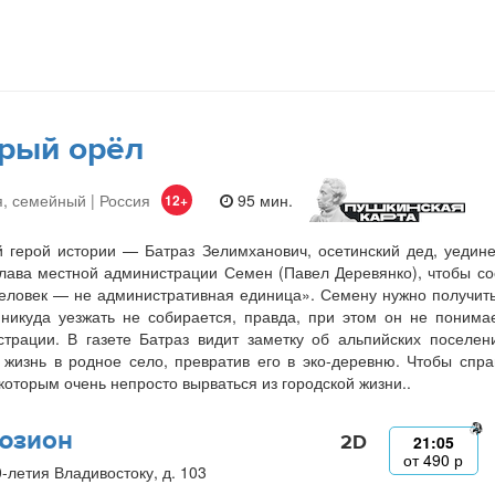
рый орёл
, семейный | Россия
95 мин.
12+
 герой истории — Батраз Зелимханович, осетинский дед, уедин
лава местной администрации Семен (Павел Деревянко), чтобы со
еловек — не административная единица». Семену нужно получить 
никуда уезжать не собирается, правда, при этом он не понима
трации. В газете Батраз видит заметку об альпийских поселе
 жизнь в родное село, превратив его в эко-деревню. Чтобы спр
 которым очень непросто вырваться из городской жизни..
юзион
2D
21:05
от
490
р
0-летия Владивостоку, д. 103