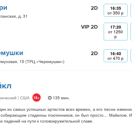
ри
2D
16:35
от
350
р
ланская, д. 31
VIP 2D
17:20
от
1250
р
емушки
2D
16:40
от
470
р
ёмуховая, 15 (ТРЦ «Черемушки»)
йкл
фический | США
135 мин.
18+
ин из самых успешных артистов всех времен, а его песни изменили
 собирающим стадионы поклонников, он был просто… Майклом. И
 и падений на пути к головокружительной славе.