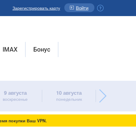
Войти
Зарегистрировать карту
IMAX
Бонус
9 августа
10 августа
11 августа
воскресенье
понедельник
вторник
емя покупки Ваш VPN.