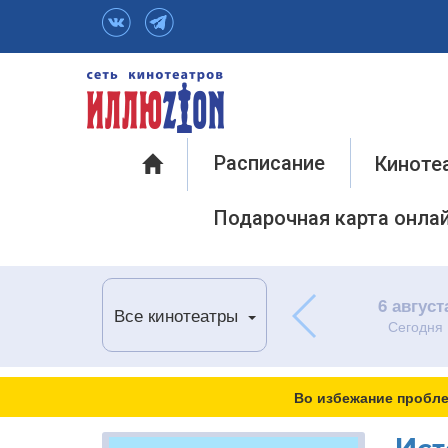
Инфо
Расписание
Киноте
Подарочная карта онла
6 август
Все кинотеатры
Сегодня
Во избежание пробле