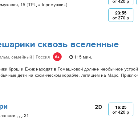
от
420
р
ёмуховая, 15 (ТРЦ «Черемушки»)
23:55
от
370
р
шарики сквозь вселенные
льм, семейный | Россия
115 мин.
6+
ки Крош и Ёжик находят в Ромашковой долине необычное устройст
бычные дети на космическом корабле, летящем на Марс. Приключе
.
ри
2D
16:25
от
420
р
ланская, д. 31