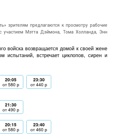
ь» зрителям предлагаются к просмотру рабочие
с участием Мэтта Дэймона, Тома Холланда, Энн
ого войска возвращается домой к своей жене
м испытаний, встречает циклопов, сирен и
20:05
23:30
от
580
р
от
440
р
21:30
от
490
р
20:15
23:40
от
580
р
от
460
р