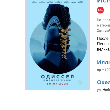
Ист
16+
На пре
матери
Хэтэуэй
После 
Пенело
велика
Илл
пр-т 10
Оке
ул. Наб