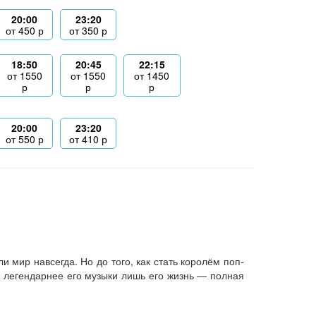
20:00
23:20
от
450
р
от
350
р
18:50
20:45
22:15
от
1550
от
1550
от
1450
р
р
р
20:00
23:20
от
550
р
от
410
р
 мир навсегда. Но до того, как стать королём поп-
 легендарнее его музыки лишь его жизнь — полная