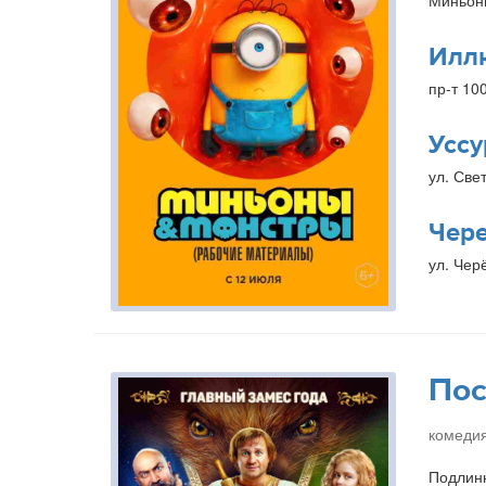
Миньон
Илл
пр-т 10
Уссу
ул. Свет
Чер
ул. Чер
Пос
комедия
Подлинн