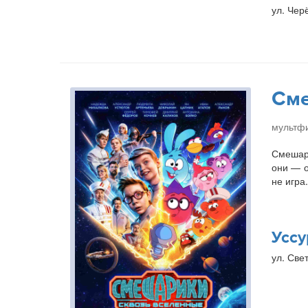
ул. Чер
Сме
мультфи
Смешари
они — о
не игра
Уссу
ул. Свет