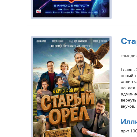
Ста
комедия
Главный
новый г
«один ч
но дед 
админис
вернуть
внуков,
Илл
пр-т 10