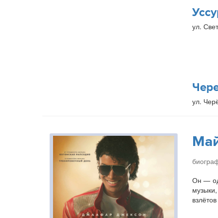
Уссу
ул. Свет
Чер
ул. Чер
Ма
биогра
Он — од
музыки,
взлётов