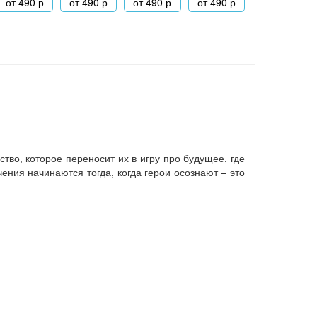
от
490
р
от
490
р
от
490
р
от
490
р
во, которое переносит их в игру про будущее, где
ния начинаются тогда, когда герои осознают – это