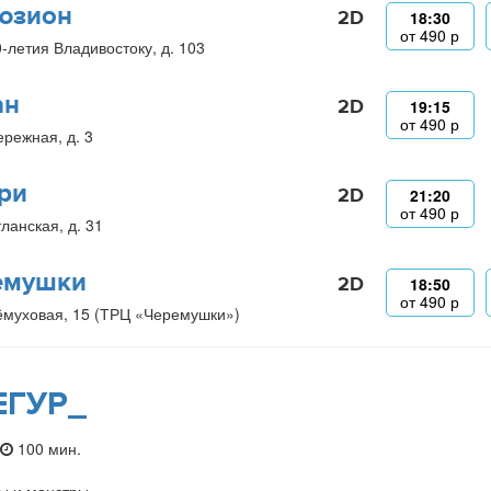
юзион
2D
18:30
от
490
р
0-летия Владивостоку, д. 103
ан
2D
19:15
от
490
р
ережная, д. 3
ри
2D
21:20
от
490
р
ланская, д. 31
емушки
2D
18:50
от
490
р
ёмуховая, 15 (ТРЦ «Черемушки»)
ЕГУР_
100 мин.