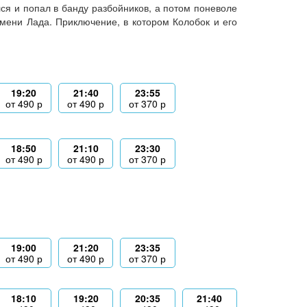
лся и попал в банду разбойников, а потом поневоле
мени Лада. Приключение, в котором Колобок и его
19:20
21:40
23:55
от
490
р
от
490
р
от
370
р
18:50
21:10
23:30
от
490
р
от
490
р
от
370
р
19:00
21:20
23:35
от
490
р
от
490
р
от
370
р
18:10
19:20
20:35
21:40