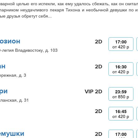
оварной целью его испекли, как ему удалось сбежать, как он скита
парником неудачливого пекаря Тихона и необычной девушки по и
ые друзья обретут себя...
юзион
2D
17:00
от
420
р
0-летия Владивостоку, д. 103
ан
2D
16:30
от
420
р
ережная, д. 3
ри
VIP 2D
23:59
от
850
р
ланская, д. 31
2D
16:45
от
420
р
емушки
2D
17:00