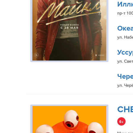
Илл
пр-т 10
Оке
ул. Наб
Уссу
ул. Свет
Чер
ул. Чер
СН
6+