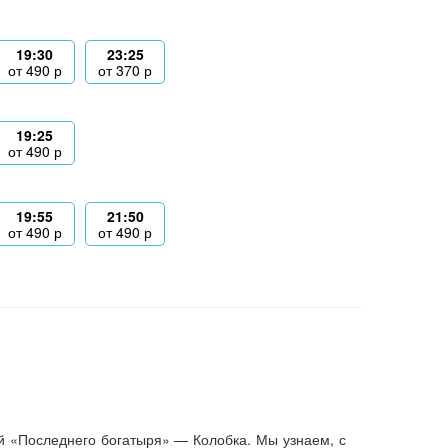
19:30
23:25
от
490
р
от
370
р
19:25
от
490
р
19:55
21:50
от
490
р
от
490
р
й «Последнего богатыря» — Колобка. Мы узнаем, с