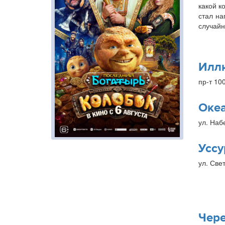
какой к
стал на
случайн
Илл
пр-т 10
Оке
ул. Наб
Уссу
ул. Свет
Чер