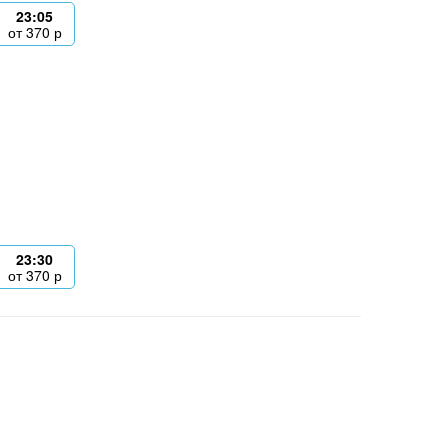
23:05
от
370
р
23:30
от
370
р