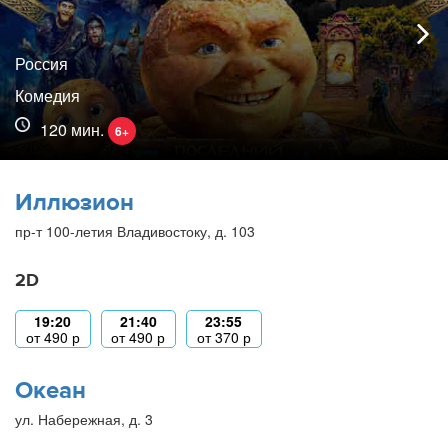
Россия
Комедия
120 мин.
6+
Иллюзион
пр-т 100-летия Владивостоку, д. 103
2D
19:20
21:40
23:55
от
490
р
от
490
р
от
370
р
Океан
ул. Набережная, д. 3