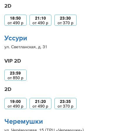
2D
18:50
21:10
23:30
от
490
р
от
490
р
от
370
р
Уссури
ул. Светланская, д. 31
VIP 2D
23:59
от
850
р
2D
19:00
21:20
23:35
от
490
р
от
490
р
от
370
р
Черемушки
ул. Черёмуховая, 15 (ТРЦ «Черемушки»)