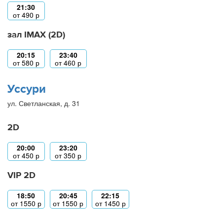
21:30
от
490
р
зал IMAX (2D)
20:15
23:40
от
580
р
от
460
р
Уссури
ул. Светланская, д. 31
2D
20:00
23:20
от
450
р
от
350
р
VIP 2D
18:50
20:45
22:15
от
1550
р
от
1550
р
от
1450
р