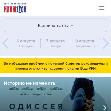
Toggl
naviga
Все кинотеатры
6 августа
7 августа
8 августа
9 
Сегодня
Завтра
Послезавтра
вос
Во избежание проблем с покупкой билетов рекомендуем и
просим отключить на время покупки Ваш VPN.
Историю не изменить