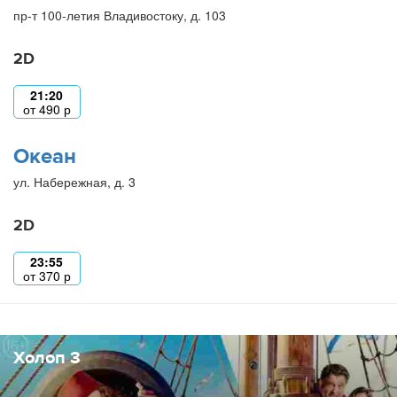
пр-т 100-летия Владивостоку, д. 103
2D
21:20
от
490
р
Океан
ул. Набережная, д. 3
2D
23:55
от
370
р
Холоп 3