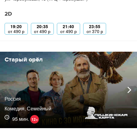
2D
19:20
20:35
21:40
23:55
от
490
р
от
490
р
от
490
р
от
370
р
Старый орёл
Россия
Комедия, Семейный
95 мин.
12+