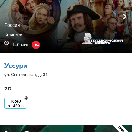
Россия
Комедия
140 мин.
16+
Уссури
ул. Светланская, д. 31
2D
18:40
от
490
р