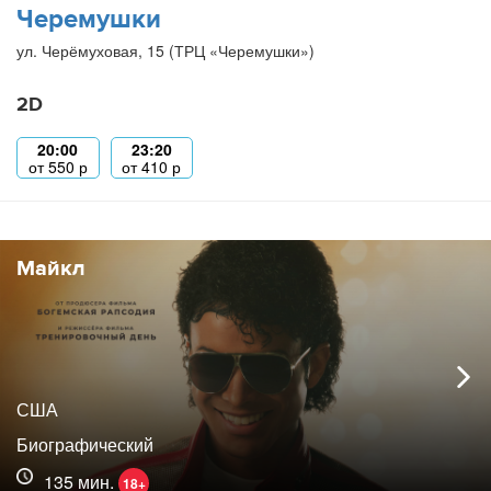
Черемушки
ул. Черёмуховая, 15 (ТРЦ «Черемушки»)
2D
20:00
23:20
от
550
р
от
410
р
Майкл
США
Биографический
135 мин.
18+