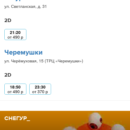
ул. Светланская, д. 31
2D
21:20
от
490
р
Черемушки
ул. Черёмуховая, 15 (ТРЦ «Черемушки»)
2D
18:50
23:30
от
490
р
от
370
р
СНЕГУР_