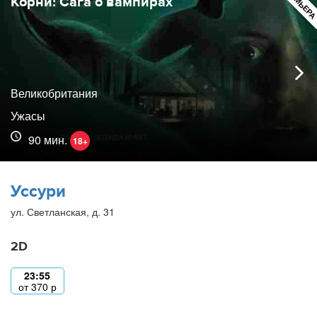
ПРЕМЬЕР
Корни: Сага о вампирах
Великобритания
Ужасы
90 мин.
18+
Уссури
ул. Светланская, д. 31
2D
23:55
от
370
р