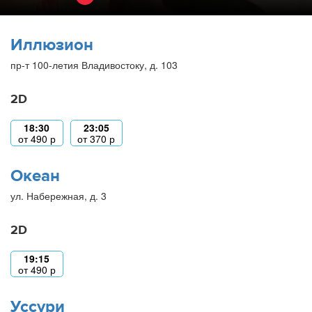
Иллюзион
пр-т 100-летия Владивостоку, д. 103
2D
18:30
23:05
от
490
р
от
370
р
Океан
ул. Набережная, д. 3
2D
19:15
от
490
р
Уссури