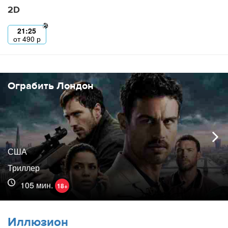
2D
21:25
от
490
р
Ограбить Лондон
США
Триллер
105 мин.
18+
Иллюзион