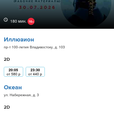
180 мин.
16+
Иллюзион
пр-т 100-летия Владивостоку, д. 103
2D
20:05
23:30
от
580
р
от
440
р
Океан
ул. Набережная, д. 3
2D