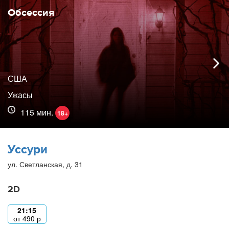
Обсессия
США
Ужасы
115 мин.
18+
Уссури
ул. Светланская, д. 31
2D
21:15
от
490
р