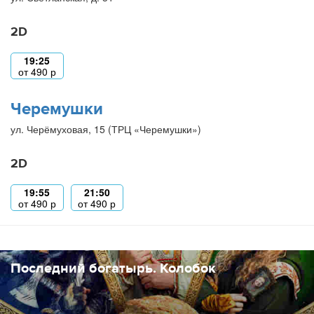
2D
19:25
от
490
р
Черемушки
ул. Черёмуховая, 15 (ТРЦ «Черемушки»)
2D
19:55
21:50
от
490
р
от
490
р
Последний богатырь. Колобок