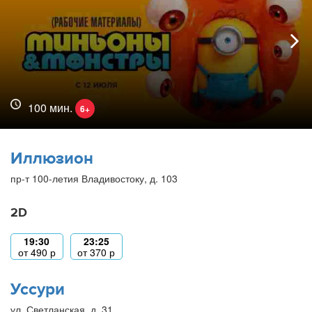
100 мин.
6+
Иллюзион
пр-т 100-летия Владивостоку, д. 103
2D
19:30
23:25
от
490
р
от
370
р
Уссури
ул. Светланская, д. 31