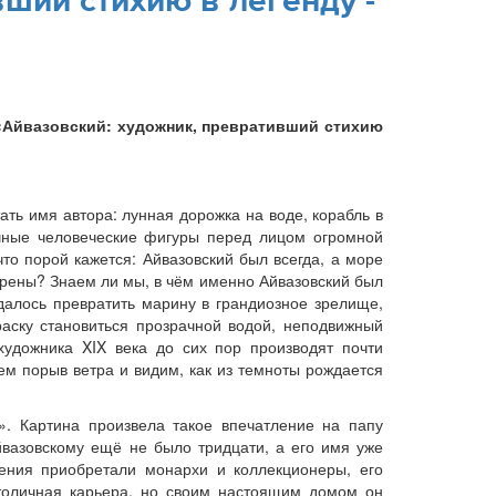
ший стихию в легенду -
«Айвазовский: художник, превративший стихию
ать имя автора: лунная дорожка на воде, корабль в
чные человеческие фигуры перед лицом огромной
что порой кажется: Айвазовский был всегда, а море
ерены? Знаем ли мы, в чём именно Айвазовский был
далось превратить марину в грандиозное зрелище,
раску становиться прозрачной водой, неподвижный
художника XIX века до сих пор производят почти
ем порыв ветра и видим, как из темноты рождается
». Картина произвела такое впечатление на папу
йвазовскому ещё не было тридцати, а его имя уже
ения приобретали монархи и коллекционеры, его
толичная карьера, но своим настоящим домом он