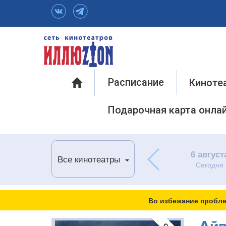
Инфо
Расписание
Киноте
Подарочная карта онла
6 август
Все кинотеатры
Сегодня
Во избежание пробле