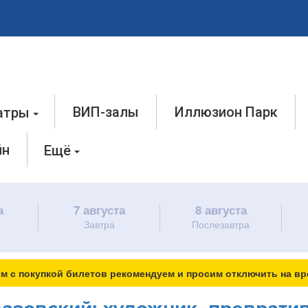
ВИП-залы
Иллюзион Парк
атры
йн
Ещё
а
7 августа
8 августа
Завтра
Послезавтра
м с покупкой билетов рекомендуем и просим отключить на вр