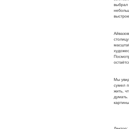
выбрал
небольш
выстрое
Айвазов
столицу
масштаб
художес
Посмотр
остаётс
Мы увид
сумел п
жить, ч
думать.
картины
Лектор: