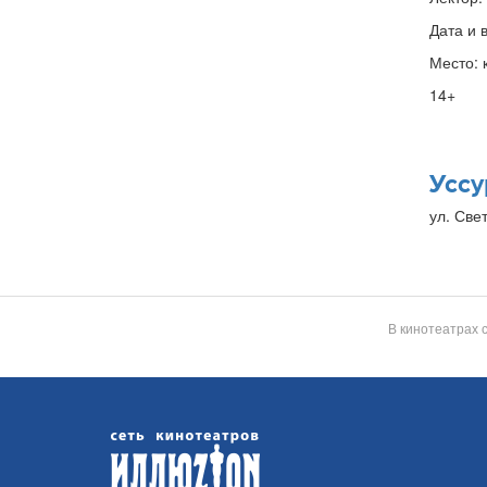
Дата и 
Место: 
14+
Уссу
ул. Свет
В кинотеатрах 