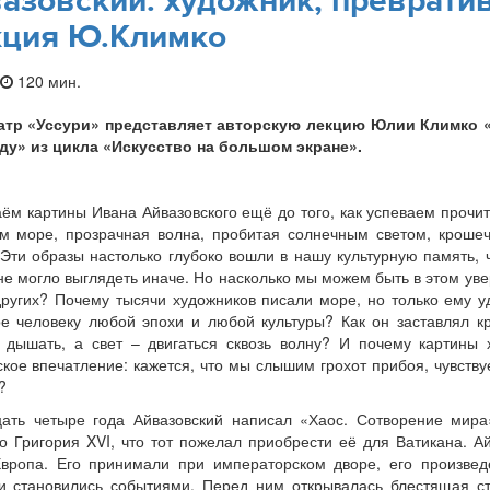
азовский: художник, превратив
ция Ю.Климко
120 мин.
атр «Уссури» представляет авторскую лекцию Юлии Климко 
нду» из цикла «Искусство на большом экране».
ём картины Ивана Айвазовского ещё до того, как успеваем прочит
ом море, прозрачная волна, пробитая солнечным светом, кроше
 Эти образы настолько глубоко вошли в нашу культурную память, 
не могло выглядеть иначе. Но насколько мы можем быть в этом ув
ругих? Почему тысячи художников писали море, но только ему у
е человеку любой эпохи и любой культуры? Как он заставлял к
 дышать, а свет – двигаться сквозь волну? И почему картины 
кое впечатление: кажется, что мы слышим грохот прибоя, чувству
?
ать четыре года Айвазовский написал «Хаос. Сотворение мира
о Григория XVI, что тот пожелал приобрести её для Ватикана. А
Европа. Его принимали при императорском дворе, его произвед
ки становились событиями. Перед ним открывалась блестящая с