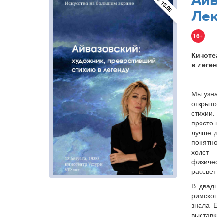
Айв
С 13.08
Лек
16+
Киноте
в леге
Мы узна
открыт
стихии.
просто 
лучше д
понятно
холст –
физичес
рассвет
В двадц
римског
знала 
выстав