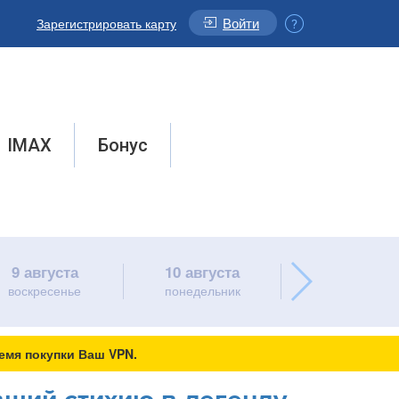
Войти
Зарегистрировать карту
IMAX
Бонус
9 августа
10 августа
11 августа
воскресенье
понедельник
вторник
емя покупки Ваш VPN.