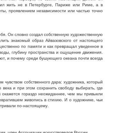
ил жить не в Петербурге, Париже или Риме, а в
еты, проявлением независимости или частью точно
себя. Он словно создал собственную художественную
елить знакомый образ Айвазовского от настоящего
щественно по памяти и как превращал увиденное в
воды, глубину пространства и ощущение движения.
т, и почему среди бушующего океана почти всегда
м чувством собственного дара: художника, который
 века и при этом сохранить свободу выбирать, где
ий окажется гораздо неожиданнее, чем мы привыкли
ревратившем живопись в стихию. И о художнике, чьи
атривали по-настоящему.
сии, член Ассоциации искусствоведов России.