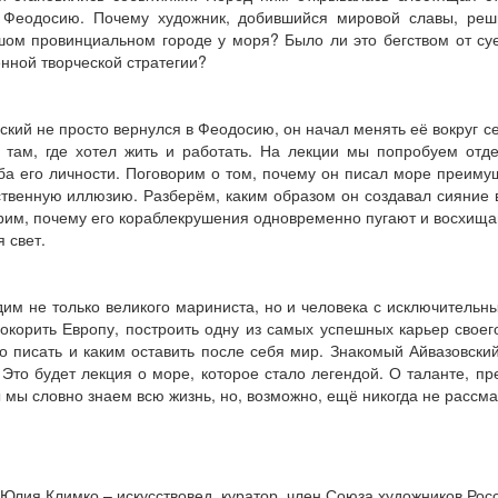
 Феодосию. Почему художник, добившийся мировой славы, реш
ом провинциальном городе у моря? Было ли это бегством от су
нной творческой стратегии?
ский не просто вернулся в Феодосию, он начал менять её вокруг 
 там, где хотел жить и работать. На лекции мы попробуем отд
а его личности. Поговорим о том, почему он писал море преиму
твенную иллюзию. Разберём, каким образом он создавал сияние 
им, почему его кораблекрушения одновременно пугают и восхищаю
я свет.
им не только великого мариниста, но и человека с исключительны
окорить Европу, построить одну из самых успешных карьер своего
то писать и каким оставить после себя мир. Знакомый Айвазовск
 Это будет лекция о море, которое стало легендой. О таланте, п
 мы словно знаем всю жизнь, но, возможно, ещё никогда не рассм
 Юлия Климко – искусствовед, куратор, член Союза художников Рос