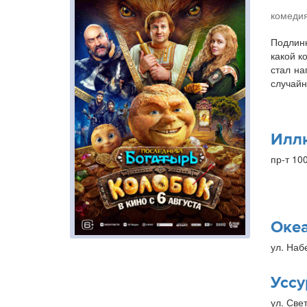
комедия
Подлинн
какой к
стал на
случайн
Илл
пр-т 10
Оке
ул. Наб
Уссу
ул. Свет