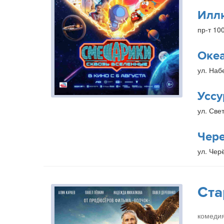
Илл
пр-т 10
Оке
ул. Наб
Уссу
ул. Свет
Чер
ул. Чер
Ста
комедия