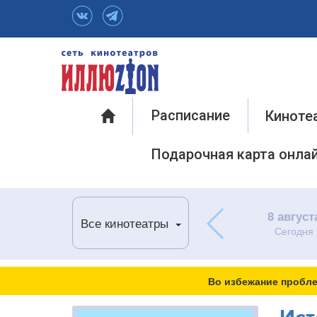
Инфо
Расписание
Киноте
Подарочная карта онла
8 август
Все кинотеатры
Сегодня
Во избежание пробле