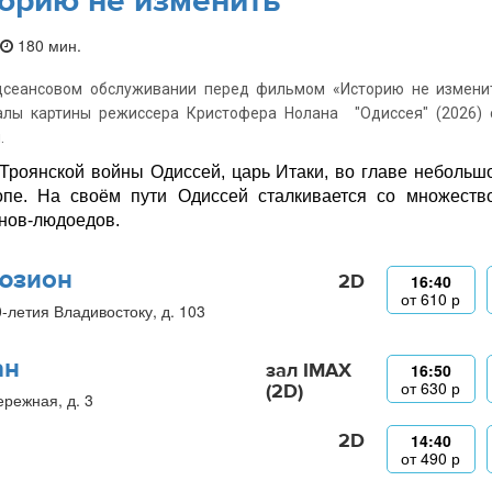
орию не изменить
180 мин.
дсеансовом обслуживании перед фильмом «Историю не изменит
алы картины режиссера Кристофера Нолана "Одиссея" (2026) 
.
Троянской войны Одиссей, царь Итаки, во главе небольш
пе. На своём пути Одиссей сталкивается со множество
нов-людоедов.
юзион
2D
16:40
от
610
р
0-летия Владивостоку, д. 103
ан
зал IMAX
16:50
от
630
р
(2D)
ережная, д. 3
2D
14:40
от
490
р