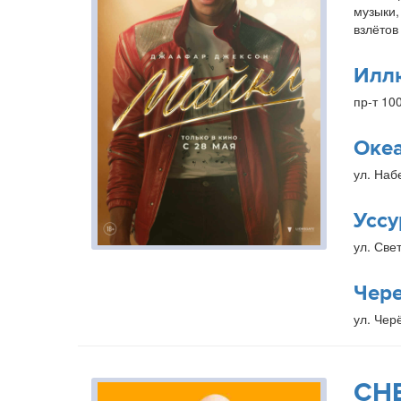
музыки,
взлётов
Илл
пр-т 10
Оке
ул. Наб
Уссу
ул. Свет
Чер
ул. Чер
СН