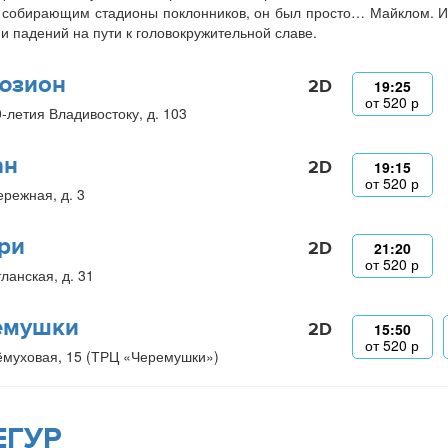
 собирающим стадионы поклонников, он был просто… Майклом. И
 и падений на пути к головокружительной славе.
юзион
2D
19:25
от
520
р
0-летия Владивостоку, д. 103
ан
2D
19:15
от
520
р
ережная, д. 3
ри
2D
21:20
от
520
р
ланская, д. 31
емушки
2D
15:50
от
520
р
ёмуховая, 15 (ТРЦ «Черемушки»)
ЕГУР_