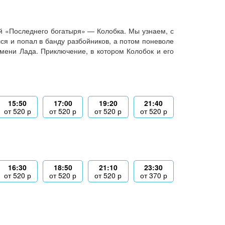
й «Последнего богатыря» — Колобка. Мы узнаем, с
лся и попал в банду разбойников, а потом поневоле
мени Лада. Приключение, в котором Колобок и его
15:50
17:00
19:20
21:40
от
520
р
от
520
р
от
520
р
от
520
р
16:30
18:50
21:10
23:30
от
520
р
от
520
р
от
520
р
от
370
р