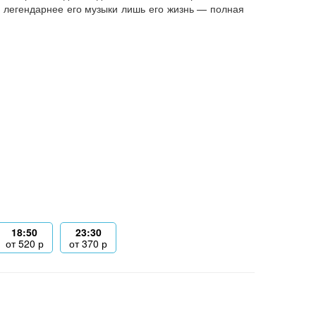
 легендарнее его музыки лишь его жизнь — полная
18:50
23:30
от
520
р
от
370
р