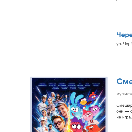
Чер
ул. Чер
Сме
мультфи
Смешари
они — о
не игра