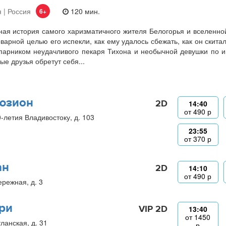
 | Россия
120 мин.
6+
ая история самого харизматичного жителя Белогорья и вселенно
оварной целью его испекли, как ему удалось сбежать, как он скита
парником неудачливого пекаря Тихона и необычной девушки по и
ые друзья обретут себя...
юзион
2D
14:40
от
490
р
0-летия Владивостоку, д. 103
23:55
от
370
р
ан
2D
14:10
от
490
р
ережная, д. 3
ри
VIP 2D
13:40
от
1450
ланская, д. 31
р