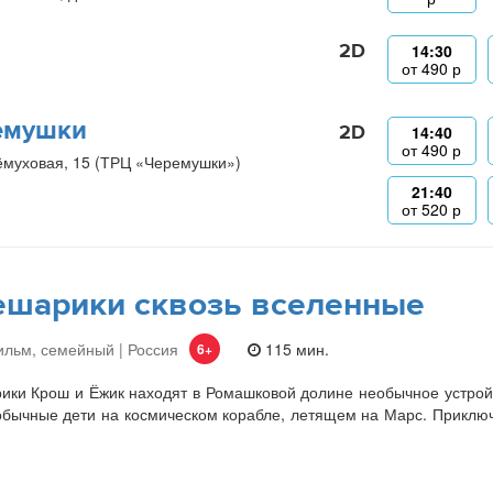
2D
14:30
от
490
р
емушки
2D
14:40
от
490
р
ёмуховая, 15 (ТРЦ «Черемушки»)
21:40
от
520
р
шарики сквозь вселенные
льм, семейный | Россия
115 мин.
6+
ки Крош и Ёжик находят в Ромашковой долине необычное устройст
бычные дети на космическом корабле, летящем на Марс. Приключе
.