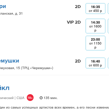
ри
2D
16:35
от
450
р
ланская, д. 31
VIP 2D
14:30
от
1600
р
23:00
от
1150
р
емушки
2D
16:40
от
600
р
ёмуховая, 15 (ТРЦ «Черемушки»)
йкл
фический | США
135 мин.
18+
ин из самых успешных артистов всех времен, а его песни изменили