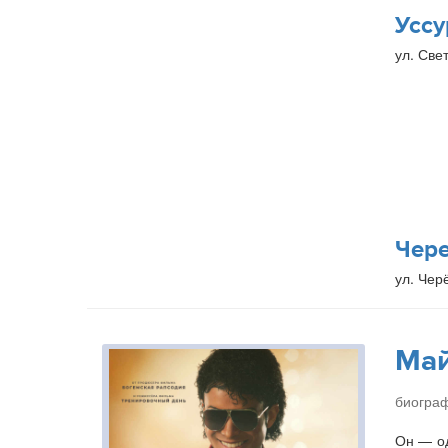
Уссу
ул. Свет
Чер
ул. Чер
Ма
биогра
Он — од