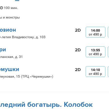
100 мин.
ы и монстры
юзион
2D
14:00
от
490
р
0-летия Владивостоку, д. 103
ри
2D
13:55
от
490
р
ланская, д. 31
емушки
2D
14:10
от
490
р
ёмуховая, 15 (ТРЦ «Черемушки»)
ледний богатырь. Колобок