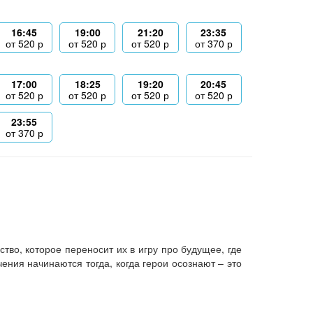
16:45
19:00
21:20
23:35
от
520
р
от
520
р
от
520
р
от
370
р
17:00
18:25
19:20
20:45
от
520
р
от
520
р
от
520
р
от
520
р
23:55
от
370
р
во, которое переносит их в игру про будущее, где
ния начинаются тогда, когда герои осознают – это