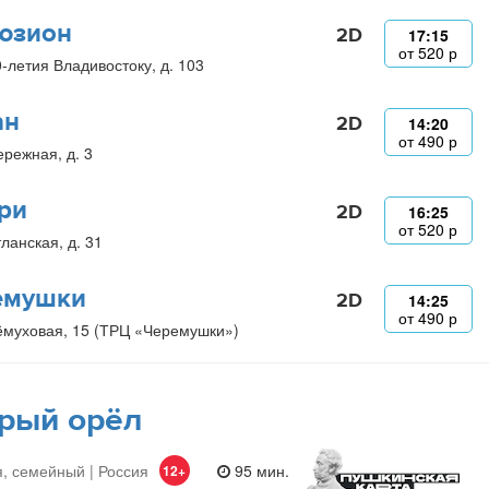
юзион
2D
17:15
от
520
р
0-летия Владивостоку, д. 103
ан
2D
14:20
от
490
р
ережная, д. 3
ри
2D
16:25
от
520
р
ланская, д. 31
емушки
2D
14:25
от
490
р
ёмуховая, 15 (ТРЦ «Черемушки»)
рый орёл
, семейный | Россия
95 мин.
12+