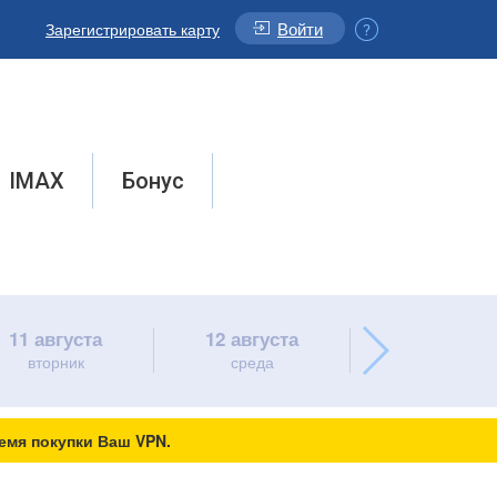
Войти
Зарегистрировать карту
IMAX
Бонус
11 августа
12 августа
13 августа
вторник
среда
четверг
емя покупки Ваш VPN.