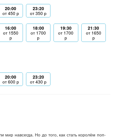
20:00
23:20
от
450
р
от
350
р
16:00
18:00
19:30
21:30
от
1550
от
1700
от
1700
от
1650
р
р
р
р
20:00
23:20
от
600
р
от
430
р
 мир навсегда. Но до того, как стать королём поп-