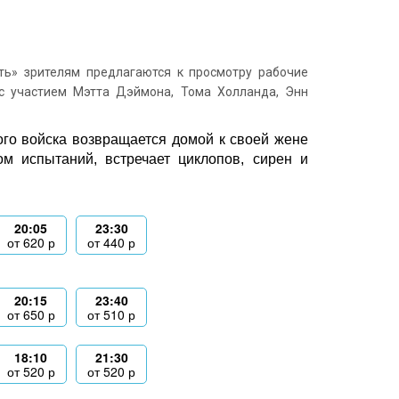
ь» зрителям предлагаются к просмотру рабочие
с участием Мэтта Дэймона, Тома Холланда, Энн
ого войска возвращается домой к своей жене
м испытаний, встречает циклопов, сирен и
20:05
23:30
от
620
р
от
440
р
20:15
23:40
от
650
р
от
510
р
18:10
21:30
от
520
р
от
520
р