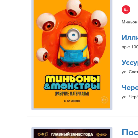
6+
Миньон
Илл
пр-т 10
Уссу
ул. Свет
Чер
ул. Чер
Пос