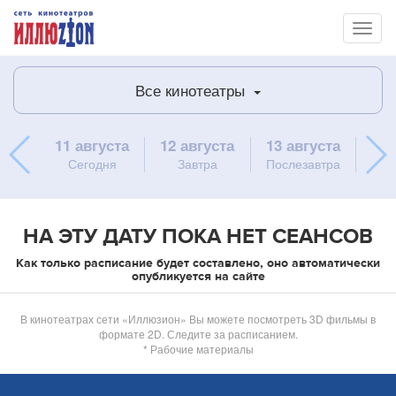
Toggl
naviga
Все кинотеатры
11 августа
12 августа
13 августа
14 
Сегодня
Завтра
Послезавтра
п
НА ЭТУ ДАТУ ПОКА НЕТ СЕАНСОВ
Как только расписание будет составлено, оно автоматически
опубликуется на сайте
В кинотеатрах сети «Иллюзион» Вы можете посмотреть 3D фильмы в
формате 2D. Следите за расписанием.
* Рабочие материалы