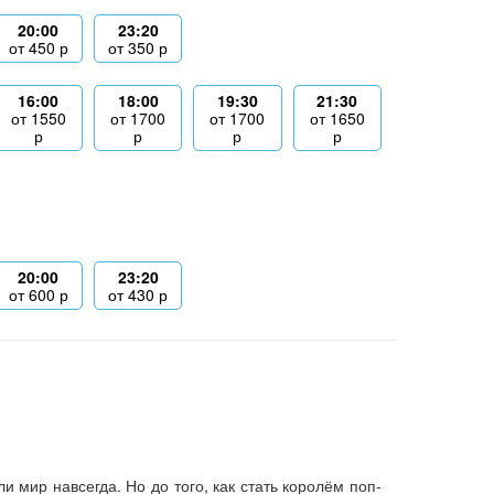
20:00
23:20
от
450
р
от
350
р
16:00
18:00
19:30
21:30
от
1550
от
1700
от
1700
от
1650
р
р
р
р
20:00
23:20
от
600
р
от
430
р
 мир навсегда. Но до того, как стать королём поп-