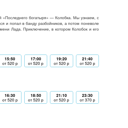
й «Последнего богатыря» — Колобка. Мы узнаем, с
лся и попал в банду разбойников, а потом поневоле
мени Лада. Приключение, в котором Колобок и его
15:50
17:00
19:20
21:40
от
520
р
от
520
р
от
520
р
от
520
р
16:30
18:50
21:10
23:30
от
520
р
от
520
р
от
520
р
от
370
р