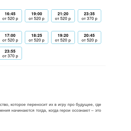
16:45
19:00
21:20
23:35
от
520
р
от
520
р
от
520
р
от
370
р
17:00
18:25
19:20
20:45
от
520
р
от
520
р
от
520
р
от
520
р
23:55
от
370
р
во, которое переносит их в игру про будущее, где
ния начинаются тогда, когда герои осознают – это