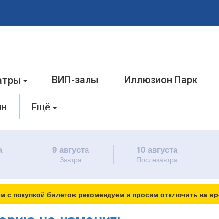
ВИП-залы
Иллюзион Парк
атры
йн
Ещё
а
9 августа
10 августа
Завтра
Послезавтра
м с покупкой билетов рекомендуем и просим отключить на вр