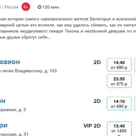
 | Россия
120 мин.
6+
ая история самого харизматичного жителя Белогорья и вселенно
оварной целью его испекли, как ему удалось сбежать, как он скита
парником неудачливого пекаря Тихона и необычной девушки по и
ые друзья обретут себя...
юзион
2D
14:40
от
490
р
0-летия Владивостоку, д. 103
23:55
от
370
р
ан
2D
14:10
от
490
р
ережная, д. 3
ри
VIP 2D
13:40
от
1450
ланская, д. 31
р