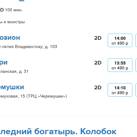
100 мин.
ы и монстры
юзион
2D
14:00
от
490
р
0-летия Владивостоку, д. 103
ри
2D
13:55
от
490
р
ланская, д. 31
емушки
2D
14:10
от
490
р
ёмуховая, 15 (ТРЦ «Черемушки»)
ледний богатырь. Колобок