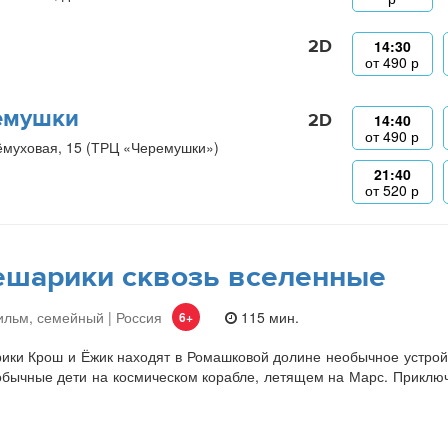
2D
14:30
от
490
р
емушки
2D
14:40
от
490
р
ёмуховая, 15 (ТРЦ «Черемушки»)
21:40
от
520
р
шарики сквозь вселенные
льм, семейный | Россия
115 мин.
6+
ки Крош и Ёжик находят в Ромашковой долине необычное устройст
бычные дети на космическом корабле, летящем на Марс. Приключе
.