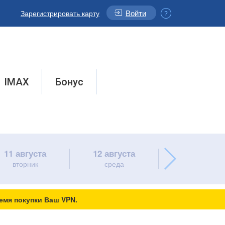
Войти
Зарегистрировать карту
IMAX
Бонус
11 августа
12 августа
13 августа
вторник
среда
четверг
емя покупки Ваш VPN.