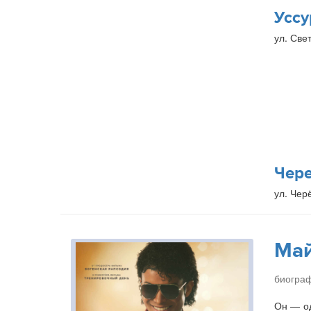
Уссу
ул. Свет
Чер
ул. Чер
Ма
биогра
Он — од