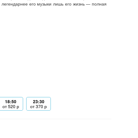
 легендарнее его музыки лишь его жизнь — полная
18:50
23:30
от
520
р
от
370
р