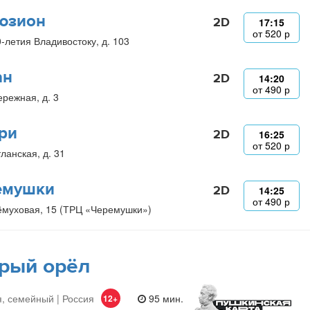
юзион
2D
17:15
от
520
р
0-летия Владивостоку, д. 103
ан
2D
14:20
от
490
р
ережная, д. 3
ри
2D
16:25
от
520
р
ланская, д. 31
емушки
2D
14:25
от
490
р
ёмуховая, 15 (ТРЦ «Черемушки»)
рый орёл
, семейный | Россия
95 мин.
12+