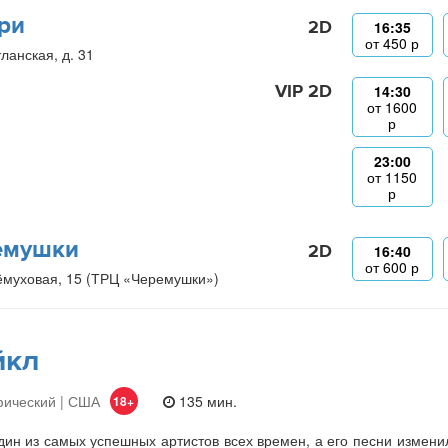
ри
2D
16:35
от
450
р
ланская, д. 31
VIP 2D
14:30
от
1600
р
23:00
от
1150
р
емушки
2D
16:40
от
600
р
ёмуховая, 15 (ТРЦ «Черемушки»)
йкл
фический | США
135 мин.
18+
ин из самых успешных артистов всех времен, а его песни изменили