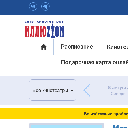
Инфо
Расписание
Киноте
Подарочная карта онла
8 август
Все кинотеатры
Сегодня
Во избежание пробле