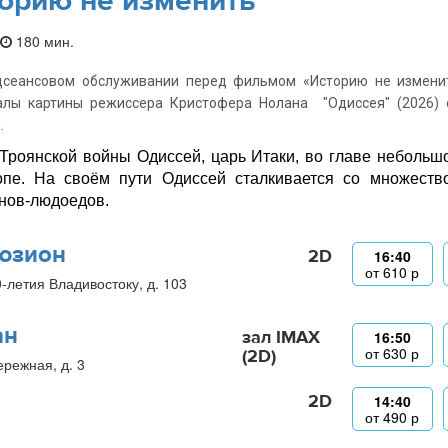
орию не изменить
180 мин.
дсеансовом обслуживании перед фильмом «Историю не изменит
алы картины режиссера Кристофера Нолана "Одиссея" (2026) 
.
Троянской войны Одиссей, царь Итаки, во главе небольш
пе. На своём пути Одиссей сталкивается со множество
нов-людоедов.
юзион
2D
16:40
от
610
р
0-летия Владивостоку, д. 103
ан
зал IMAX
16:50
от
630
р
(2D)
ережная, д. 3
2D
14:40
от
490
р