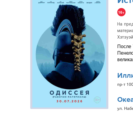
Ист
16+
На пре
матери
Хэтэуэй
После 
Пенело
велика
Илл
пр-т 10
Оке
ул. Наб