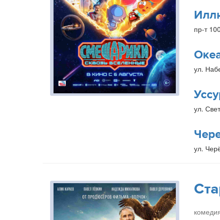
Илл
пр-т 10
Оке
ул. Наб
Уссу
ул. Свет
Чер
ул. Чер
Ста
комедия