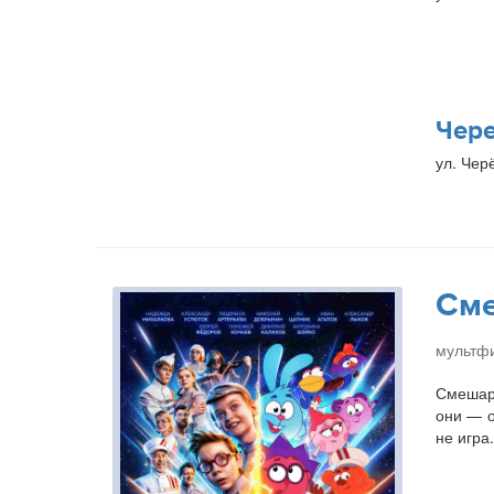
Чер
ул. Чер
Сме
мультфи
Смешари
они — о
не игра