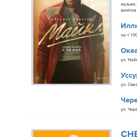
музыки,
взлётов
Илл
пр-т 10
Оке
ул. Наб
Уссу
ул. Свет
Чер
ул. Чер
СН