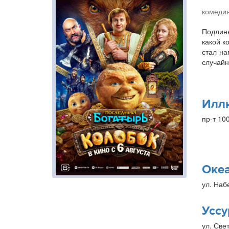
комедия
Подлинн
какой к
стал на
случайн
Илл
пр-т 10
Оке
ул. Наб
Уссу
ул. Свет