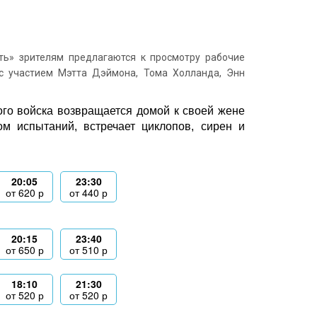
ь» зрителям предлагаются к просмотру рабочие
с участием Мэтта Дэймона, Тома Холланда, Энн
ого войска возвращается домой к своей жене
м испытаний, встречает циклопов, сирен и
20:05
23:30
от
620
р
от
440
р
20:15
23:40
от
650
р
от
510
р
18:10
21:30
от
520
р
от
520
р