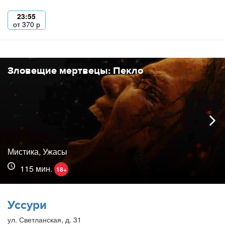
23:55
от
370
р
Зловещие мертвецы: Пекло
Мистика, Ужасы
115 мин.
18+
Уссури
ул. Светланская, д. 31