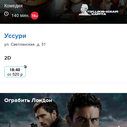
Комедия
140 мин.
16+
Уссури
ул. Светланская, д. 31
2D
18:40
от
520
р
Ограбить Лондон