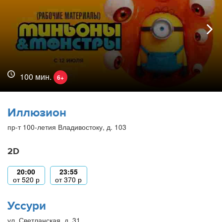
100 мин.
6+
Иллюзион
пр-т 100-летия Владивостоку, д. 103
2D
20:00
23:55
от
520
р
от
370
р
Уссури
ул. Светланская, д. 31