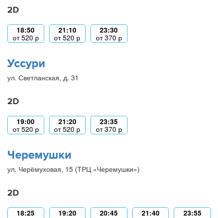
2D
18:50
21:10
23:30
от
520
р
от
520
р
от
370
р
Уссури
ул. Светланская, д. 31
2D
19:00
21:20
23:35
от
520
р
от
520
р
от
370
р
Черемушки
ул. Черёмуховая, 15 (ТРЦ «Черемушки»)
2D
18:25
19:20
20:45
21:40
23:55