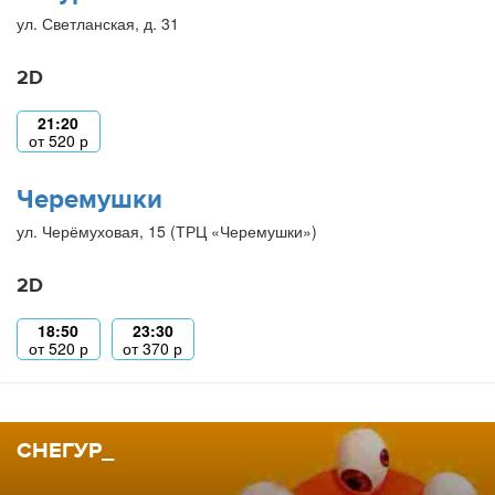
ул. Светланская, д. 31
2D
21:20
от
520
р
Черемушки
ул. Черёмуховая, 15 (ТРЦ «Черемушки»)
2D
18:50
23:30
от
520
р
от
370
р
СНЕГУР_