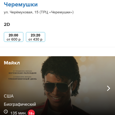
Черемушки
ул. Черёмуховая, 15 (ТРЦ «Черемушки»)
2D
20:00
23:20
от
600
р
от
430
р
Майкл
США
Биографический
135 мин.
18+