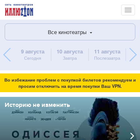
Toggl
naviga
Все кинотеатры
9 августа
10 августа
11 августа
12 
Сегодня
Завтра
Послезавтра
Во избежание проблем с покупкой билетов рекомендуем и
просим отключить на время покупки Ваш VPN.
Историю не изменить