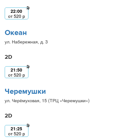
22:00
от
520
р
Океан
ул. Набережная, д. 3
2D
21:50
от
520
р
Черемушки
ул. Черёмуховая, 15 (ТРЦ «Черемушки»)
2D
21:25
от
520
р