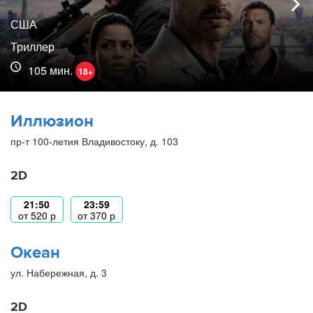
США
Триллер
105 мин.
18+
Иллюзион
пр-т 100-летия Владивостоку, д. 103
2D
21:50
23:59
от
520
р
от
370
р
Океан
ул. Набережная, д. 3
2D