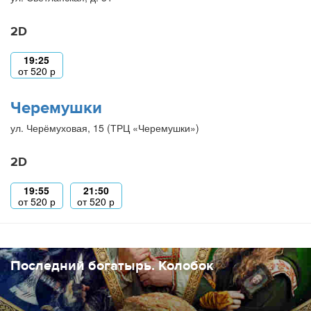
2D
19:25
от
520
р
Черемушки
ул. Черёмуховая, 15 (ТРЦ «Черемушки»)
2D
19:55
21:50
от
520
р
от
520
р
Последний богатырь. Колобок