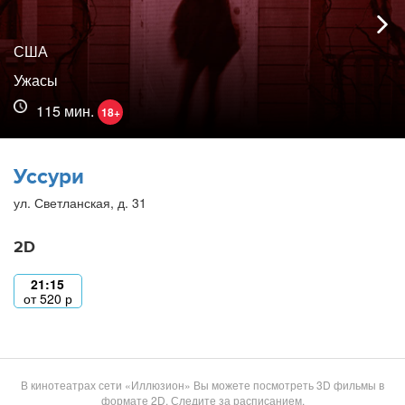
США
Ужасы
115 мин.
18+
Уссури
ул. Светланская, д. 31
2D
21:15
от
520
р
В кинотеатрах сети «Иллюзион» Вы можете посмотреть 3D фильмы в
формате 2D. Следите за расписанием.