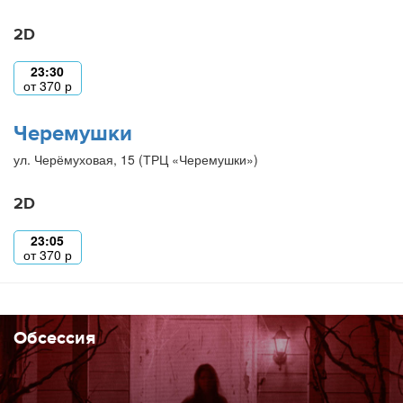
2D
23:30
от
370
р
Черемушки
ул. Черёмуховая, 15 (ТРЦ «Черемушки»)
2D
23:05
от
370
р
Обсессия