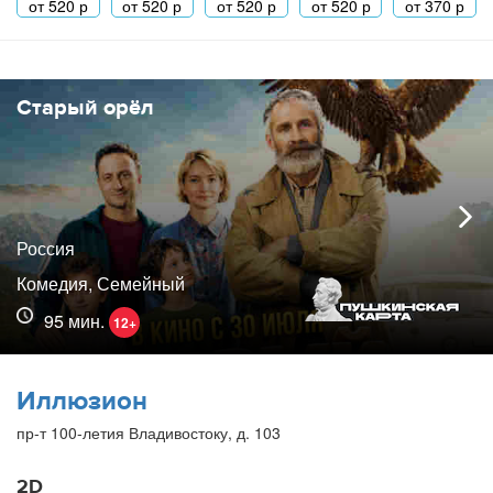
от
520
р
от
520
р
от
520
р
от
520
р
от
370
р
Старый орёл
Россия
Комедия, Семейный
95 мин.
12+
Иллюзион
пр-т 100-летия Владивостоку, д. 103
2D