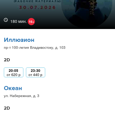
180 мин.
16+
Иллюзион
пр-т 100-летия Владивостоку, д. 103
2D
20:05
23:30
от
620
р
от
440
р
Океан
ул. Набережная, д. 3
2D