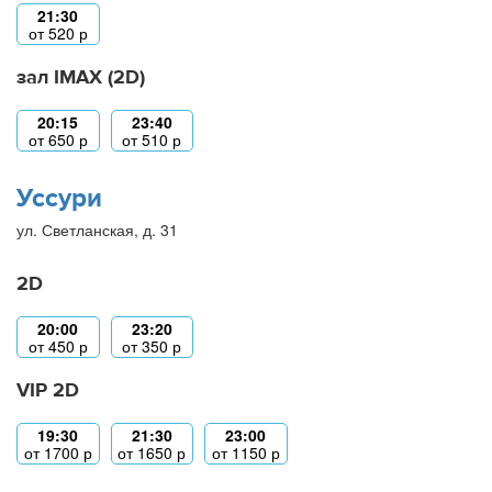
21:30
от
520
р
зал IMAX (2D)
20:15
23:40
от
650
р
от
510
р
Уссури
ул. Светланская, д. 31
2D
20:00
23:20
от
450
р
от
350
р
VIP 2D
19:30
21:30
23:00
от
1700
р
от
1650
р
от
1150
р