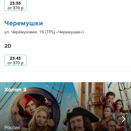
23:55
от
370
р
Черемушки
ул. Черёмуховая, 15 (ТРЦ «Черемушки»)
2D
23:45
от
370
р
Холоп 3
Россия