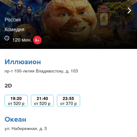
Россия
Комедия
120 мин.
6+
Иллюзион
пр-т 100-летия Владивостоку, д. 103
2D
19:20
21:40
23:55
от
520
р
от
520
р
от
370
р
Океан
ул. Набережная, д. 3