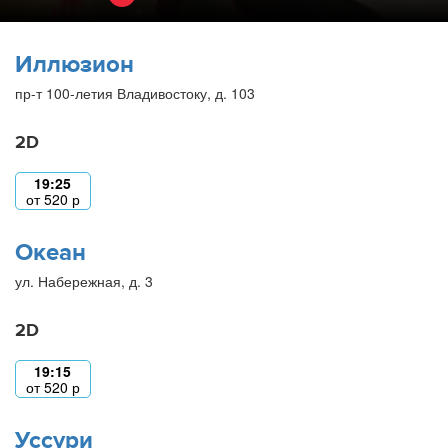
Иллюзион
пр-т 100-летия Владивостоку, д. 103
2D
19:25
от
520
р
Океан
ул. Набережная, д. 3
2D
19:15
от
520
р
Уссури