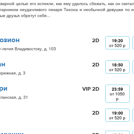
оварной целью его испекли, как ему удалось сбежать, как он скита
парником неудачливого пекаря Тихона и необычной девушки по и
ые друзья обретут себя...
юзион
2D
19:20
от
520
р
0-летия Владивостоку, д. 103
ан
2D
18:50
от
520
р
ережная, д. 3
ри
VIP 2D
23:59
от
1050
ланская, д. 31
р
2D
19:00
от
520
р