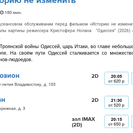
орию не изменить
180 мин.
дсеансовом обслуживании перед фильмом «Историю не изменит
алы картины режиссера Кристофера Нолана "Одиссея" (2026) 
.
Троянской войны Одиссей, царь Итаки, во главе небольш
пе. На своём пути Одиссей сталкивается со множество
нов-людоедов.
юзион
2D
20:05
от
620
р
0-летия Владивостоку, д. 103
ан
2D
21:30
от
520
р
ережная, д. 3
зал IMAX
20:15
от
650
р
(2D)