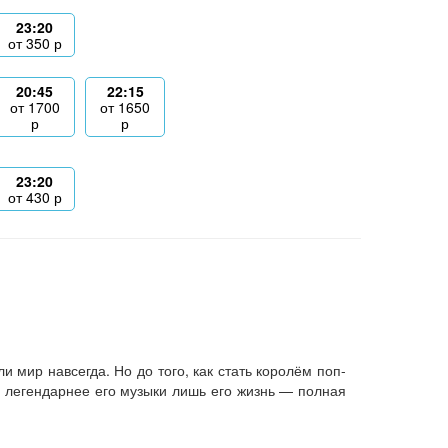
23:20
от
350
р
20:45
22:15
от
1700
от
1650
р
р
23:20
от
430
р
 мир навсегда. Но до того, как стать королём поп-
 легендарнее его музыки лишь его жизнь — полная