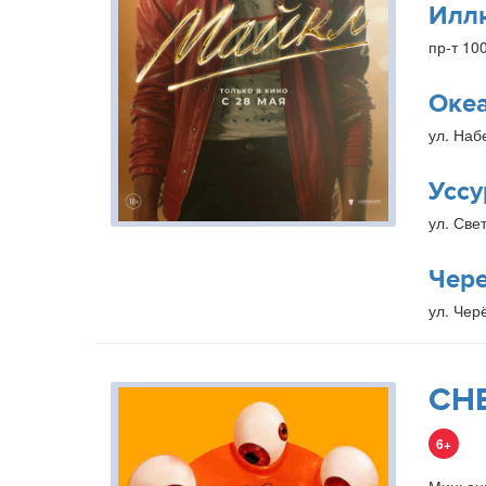
Илл
пр-т 10
Оке
ул. Наб
Уссу
ул. Свет
Чер
ул. Чер
СН
6+