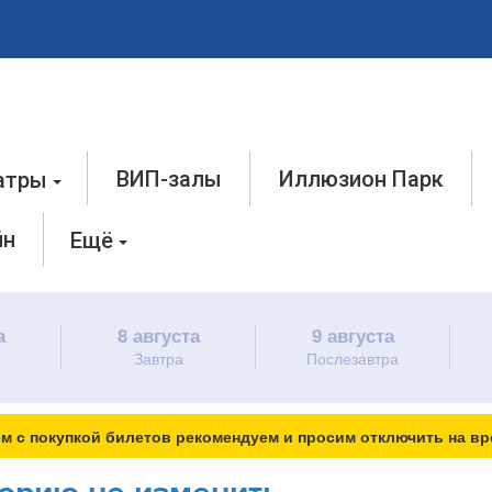
ВИП-залы
Иллюзион Парк
атры
йн
Ещё
а
8 августа
9 августа
Завтра
Послезавтра
м с покупкой билетов рекомендуем и просим отключить на вр