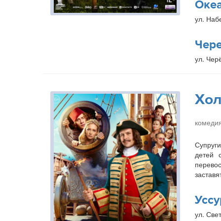
Оке
ул. Наб
Чер
ул. Чер
Хол
комедия
Супруги
детей 
перевос
заставя
Уссу
ул. Свет