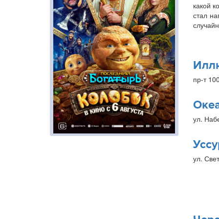
какой к
стал на
случайн
Илл
пр-т 10
Оке
ул. Наб
Уссу
ул. Свет