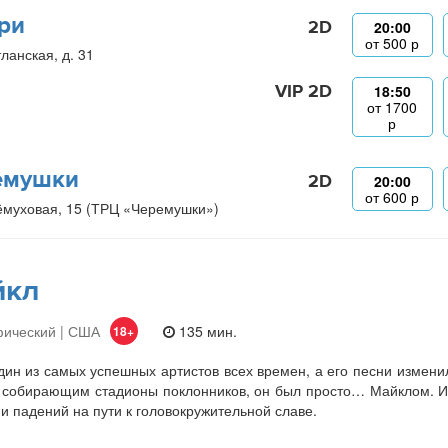
ри
2D
20:00
от
500
р
ланская, д. 31
VIP 2D
18:50
от
1700
р
емушки
2D
20:00
от
600
р
ёмуховая, 15 (ТРЦ «Черемушки»)
йкл
фический | США
135 мин.
18+
ин из самых успешных артистов всех времен, а его песни изменили
 собирающим стадионы поклонников, он был просто… Майклом. И
 и падений на пути к головокружительной славе.