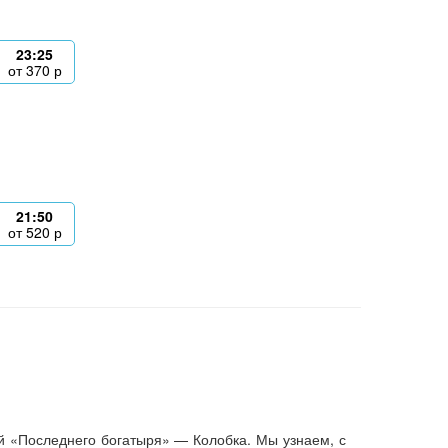
23:25
от
370
р
21:50
от
520
р
й «Последнего богатыря» — Колобка. Мы узнаем, с