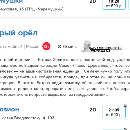
емушки
2D
19:20
от
520
р
ёмуховая, 15 (ТРЦ «Черемушки»)
рый орёл
, семейный | Россия
95 мин.
12+
 герой истории — Батраз Зелимханович, осетинский дед, уедин
лава местной администрации Семен (Павел Деревянко), чтобы со
еловек — не административная единица». Семену нужно получить 
никуда уезжать не собирается, правда, при этом он не понима
трации. В газете Батраз видит заметку об альпийских поселе
 жизнь в родное село, превратив его в эко-деревню. Чтобы спр
 которым очень непросто вырваться из городской жизни..
юзион
2D
21:05
от
520
р
0-летия Владивостоку, д. 103