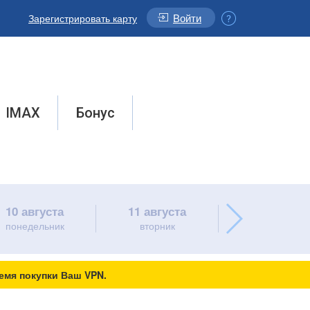
Войти
Зарегистрировать карту
IMAX
Бонус
10 августа
11 августа
12 августа
понедельник
вторник
среда
емя покупки Ваш VPN.