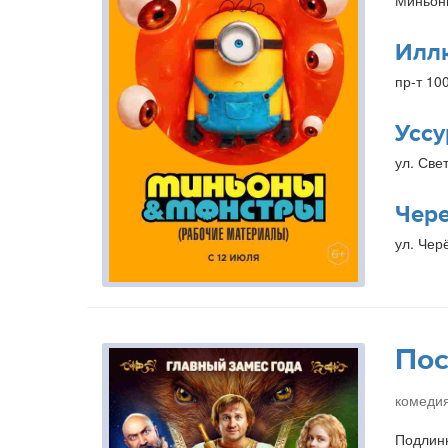
Миньон
Илл
пр-т 10
Уссу
ул. Свет
Чер
ул. Чер
Пос
комедия
Подлинн