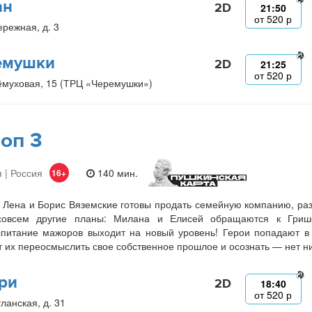
ан
2D
21:50
от
520
р
ережная, д. 3
емушки
2D
21:25
от
520
р
ёмуховая, 15 (ТРЦ «Черемушки»)
оп 3
 | Россия
140 мин.
16+
 Лена и Борис Вяземские готовы продать семейную компанию, разве
совсем другие планы: Милана и Елисей обращаются к Гриш
питание мажоров выходит на новый уровень! Герои попадают в 
т их переосмыслить свое собственное прошлое и осознать — нет ни
ри
2D
18:40
от
520
р
ланская, д. 31