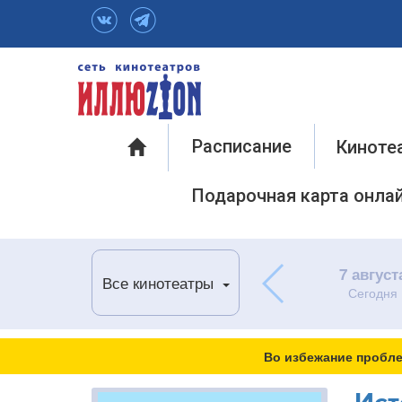
Инфо
Расписание
Киноте
Подарочная карта онла
7 август
Все кинотеатры
Сегодня
Во избежание пробле