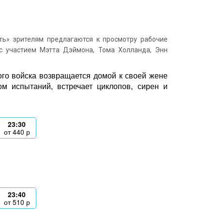
ь» зрителям предлагаются к просмотру рабочие
с участием Мэтта Дэймона, Тома Холланда, Энн
ого войска возвращается домой к своей жене
м испытаний, встречает циклопов, сирен и
23:30
от
440
р
23:40
от
510
р