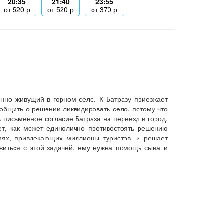
20:35
21:40
23:55
от
520
р
от
520
р
от
370
р
енно живущий в горном селе. К Батразу приезжает
общить о решении ликвидировать село, потому что
письменное согласие Батраза на переезд в город,
ет, как может единолично противостоять решению
ниях, привлекающих миллионы туристов, и решает
авиться с этой задачей, ему нужна помощь сына и