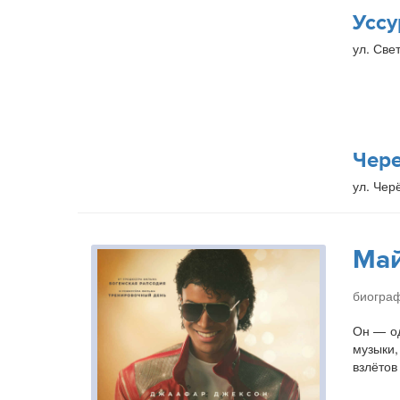
Уссу
ул. Свет
Чер
ул. Чер
Ма
биогра
Он — од
музыки,
взлётов