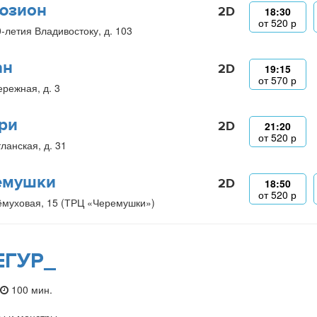
юзион
2D
18:30
от
520
р
0-летия Владивостоку, д. 103
ан
2D
19:15
от
570
р
ережная, д. 3
ри
2D
21:20
от
520
р
ланская, д. 31
емушки
2D
18:50
от
520
р
ёмуховая, 15 (ТРЦ «Черемушки»)
ЕГУР_
100 мин.