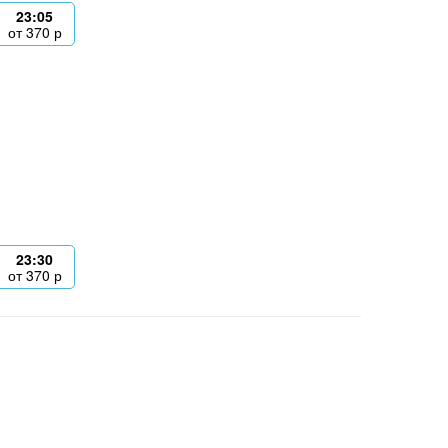
23:05
от
370
р
23:30
от
370
р