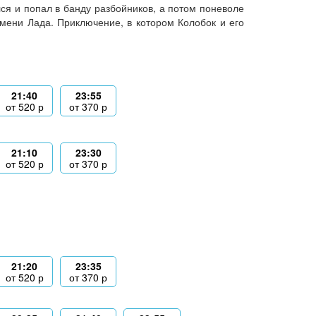
лся и попал в банду разбойников, а потом поневоле
мени Лада. Приключение, в котором Колобок и его
21:40
23:55
от
520
р
от
370
р
21:10
23:30
от
520
р
от
370
р
21:20
23:35
от
520
р
от
370
р