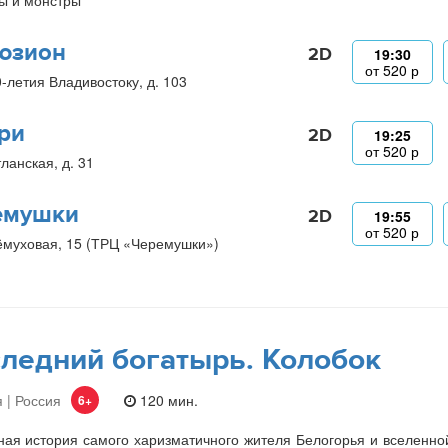
ы и монстры
юзион
2D
19:30
от
520
р
0-летия Владивостоку, д. 103
ри
2D
19:25
от
520
р
ланская, д. 31
емушки
2D
19:55
от
520
р
ёмуховая, 15 (ТРЦ «Черемушки»)
ледний богатырь. Колобок
 | Россия
120 мин.
6+
ая история самого харизматичного жителя Белогорья и вселенно