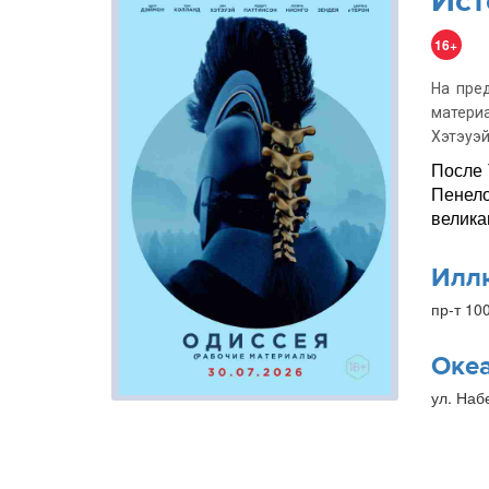
Ист
16+
На пре
матери
Хэтэуэй
После 
Пенело
велика
Илл
пр-т 10
Оке
ул. Наб