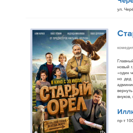
Чер
ул. Чер
Ста
комедия
Главный
новый г
«один ч
но дед 
админис
вернуть
внуков,
Илл
пр-т 10