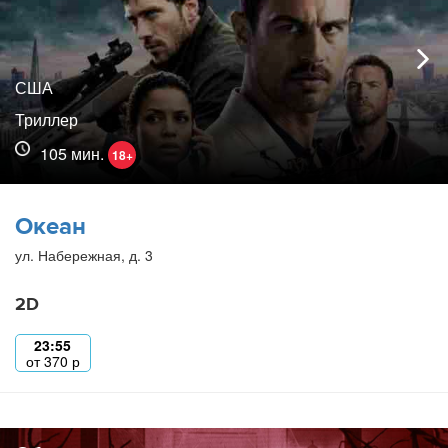
США
Триллер
105 мин.
18+
Океан
ул. Набережная, д. 3
2D
23:55
от
370
р