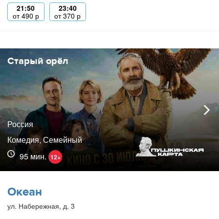
21:50
23:40
от
490
р
от
370
р
Старый орёл
Россия
Комедия, Семейный
95 мин.
12+
Океан
ул. Набережная, д. 3