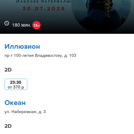
180 мин.
16+
Иллюзион
пр-т 100-летия Владивостоку, д. 103
2D
23:30
от
370
р
Океан
ул. Набережная, д. 3
2D