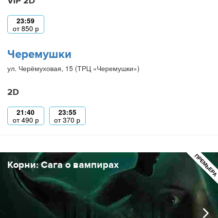
VIP 2D
23:59
от
850
р
Черемушки
ул. Черёмуховая, 15 (ТРЦ «Черемушки»)
2D
21:40
23:55
от
490
р
от
370
р
ПРЕМЬЕР
Корни: Сага о вампирах