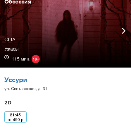
Обсессия
США
Ужасы
115 мин.
18+
Уссури
ул. Светланская, д. 31
2D
21:45
от
490
р