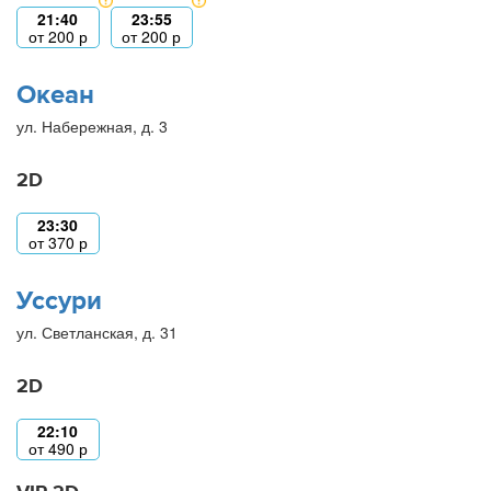
21:40
23:55
от
200
р
от
200
р
Океан
ул. Набережная, д. 3
2D
23:30
от
370
р
Уссури
ул. Светланская, д. 31
2D
22:10
от
490
р