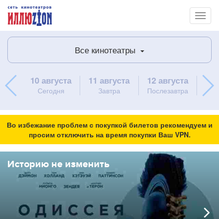
Toggl
naviga
Все кинотеатры
10 августа
11 августа
12 августа
13 
Сегодня
Завтра
Послезавтра
ч
Во избежание проблем с покупкой билетов рекомендуем и
просим отключить на время покупки Ваш VPN.
Историю не изменить