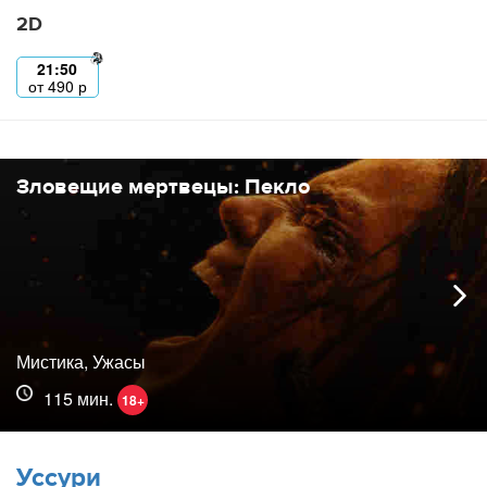
2D
21:50
от
490
р
Зловещие мертвецы: Пекло
Мистика, Ужасы
115 мин.
18+
Уссури