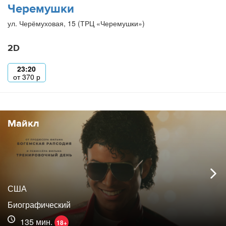
Черемушки
ул. Черёмуховая, 15 (ТРЦ «Черемушки»)
2D
23:20
от
370
р
Майкл
США
Биографический
135 мин.
18+