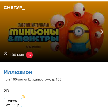
СНЕГУР_
100 мин.
6+
Иллюзион
пр-т 100-летия Владивостоку, д. 103
2D
23:25
от
200
р