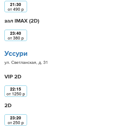
21:30
от
490
р
зал IMAX (2D)
23:40
от
380
р
Уссури
ул. Светланская, д. 31
VIP 2D
22:15
от
1250
р
2D
23:20
от
250
р