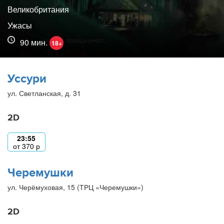
Великобритания
Ужасы
90 мин.
18+
Уссури
ул. Светланская, д. 31
2D
23:55
от
370
р
Черемушки
ул. Черёмуховая, 15 (ТРЦ «Черемушки»)
2D