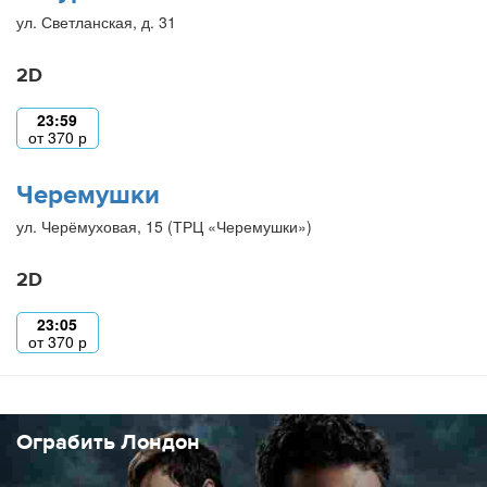
ул. Светланская, д. 31
2D
23:59
от
370
р
Черемушки
ул. Черёмуховая, 15 (ТРЦ «Черемушки»)
2D
23:05
от
370
р
Ограбить Лондон