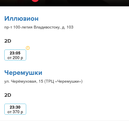
Иллюзион
пр-т 100-летия Владивостоку, д. 103
2D
23:05
от
200
р
Черемушки
ул. Черёмуховая, 15 (ТРЦ «Черемушки»)
2D
23:30
от
370
р