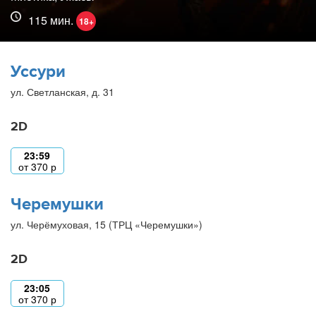
115 мин.
18+
Уссури
ул. Светланская, д. 31
2D
23:59
от
370
р
Черемушки
ул. Черёмуховая, 15 (ТРЦ «Черемушки»)
2D
23:05
от
370
р