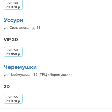
23:30
от
370
р
Уссури
ул. Светланская, д. 31
VIP 2D
23:59
от
850
р
Черемушки
ул. Черёмуховая, 15 (ТРЦ «Черемушки»)
2D
23:55
от
370
р