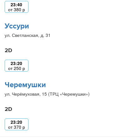
23:40
от
380
р
Уссури
ул. Светланская, д. 31
2D
23:20
от
250
р
Черемушки
ул. Черёмуховая, 15 (ТРЦ «Черемушки»)
2D
23:20
от
370
р