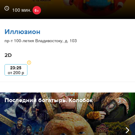
100 мин.
6+
Иллюзион
пр-т 100-летия Владивостоку, д. 103
2D
23:25
от
200
р
Последний богатырь. Колобок