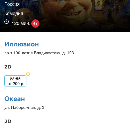
Россия
Комедия
120 мин.
6+
Иллюзион
пр-т 100-летия Владивостоку, д. 103
2D
23:55
от
200
р
Океан
ул. Набережная, д. 3
2D