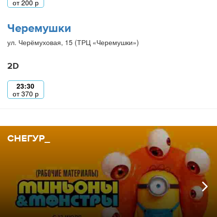
от
200
р
Черемушки
ул. Черёмуховая, 15 (ТРЦ «Черемушки»)
2D
23:30
от
370
р
СНЕГУР_