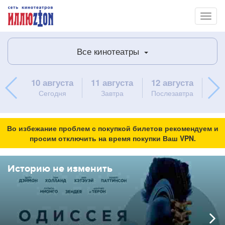
Toggl
naviga
Все кинотеатры
10 августа
11 августа
12 августа
13 
Сегодня
Завтра
Послезавтра
ч
Во избежание проблем с покупкой билетов рекомендуем и
просим отключить на время покупки Ваш VPN.
Историю не изменить