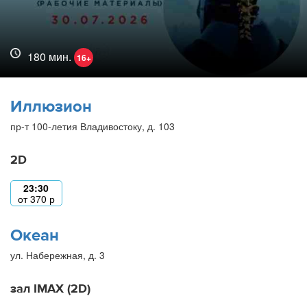
180 мин.
16+
Иллюзион
пр-т 100-летия Владивостоку, д. 103
2D
23:30
от
370
р
Океан
ул. Набережная, д. 3
зал IMAX (2D)