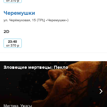
от
370
р
Черемушки
ул. Черёмуховая, 15 (ТРЦ «Черемушки»)
2D
23:40
от
370
р
Зловещие мертвецы: Пекло
Мистика, Ужасы