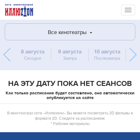
Toggl
naviga
Все кинотеатры
8 августа
9 августа
10 августа
11 
Сегодня
Завтра
Послезавтра
в
НА ЭТУ ДАТУ ПОКА НЕТ СЕАНСОВ
Как только расписание будет составлено, оно автоматически
опубликуется на сайте
В кинотеатрах сети «Иллюзион» Вы можете посмотреть 3D фильмы в
формате 2D. Следите за расписанием.
* Рабочие материалы