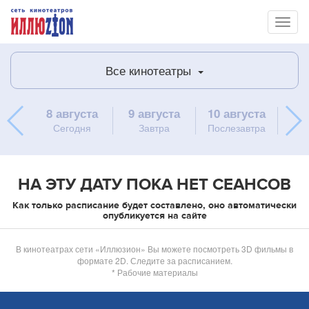
Toggl
naviga
Все кинотеатры
8 августа
9 августа
10 августа
11 
Сегодня
Завтра
Послезавтра
в
НА ЭТУ ДАТУ ПОКА НЕТ СЕАНСОВ
Как только расписание будет составлено, оно автоматически
опубликуется на сайте
В кинотеатрах сети «Иллюзион» Вы можете посмотреть 3D фильмы в
формате 2D. Следите за расписанием.
* Рабочие материалы