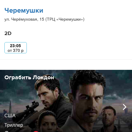
Черемушки
ул. Черёмуховая, 15 (ТРЦ «Черемушки»)
2D
23:05
от
370
р
Ограбить Лондон
США
Триллер