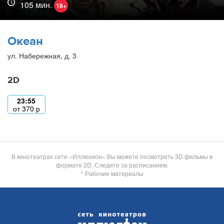
105 мин.
18+
Океан
ул. Набережная, д. 3
2D
23:55
от
370
р
В кинотеатрах сети «Иллюзион» Вы можете посмотреть 3D фильмы в
формате 2D. Следите за расписанием.
* Рабочие материалы