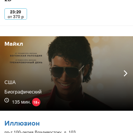
23:20
от
370
р
Майкл
США
Биографический
135 мин.
18+
Иллюзион
пр-т 100-летия Владивостоку, д. 103