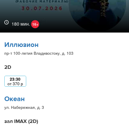
180 мин.
16+
Иллюзион
пр-т 100-летия Владивостоку, д. 103
2D
23:30
от
370
р
Океан
ул. Набережная, д. 3
зал IMAX (2D)