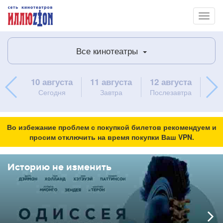
Toggl
naviga
Все кинотеатры
10 августа
11 августа
12 августа
13 
Сегодня
Завтра
Послезавтра
ч
Во избежание проблем с покупкой билетов рекомендуем и
просим отключить на время покупки Ваш VPN.
Историю не изменить