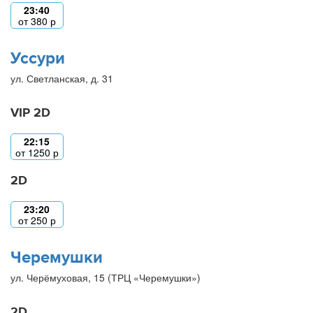
23:40
от
380
р
Уссури
ул. Светланская, д. 31
VIP 2D
22:15
от
1250
р
2D
23:20
от
250
р
Черемушки
ул. Черёмуховая, 15 (ТРЦ «Черемушки»)
2D