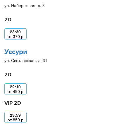
ул. Набережная, д. 3
2D
23:30
от
370
р
Уссури
ул. Светланская, д. 31
2D
22:10
от
490
р
VIP 2D
23:59
от
850
р