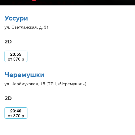
Уссури
ул. Светланская, д. 31
2D
23:55
от
370
р
Черемушки
ул. Черёмуховая, 15 (ТРЦ «Черемушки»)
2D
23:40
от
370
р