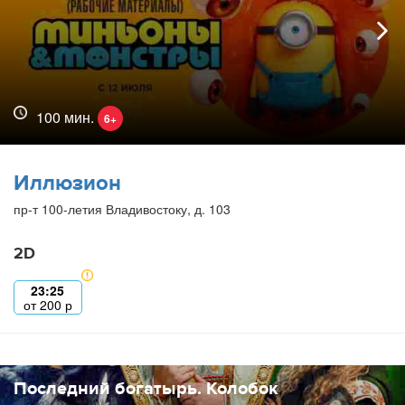
100 мин.
6+
Иллюзион
пр-т 100-летия Владивостоку, д. 103
2D
23:25
от
200
р
Последний богатырь. Колобок