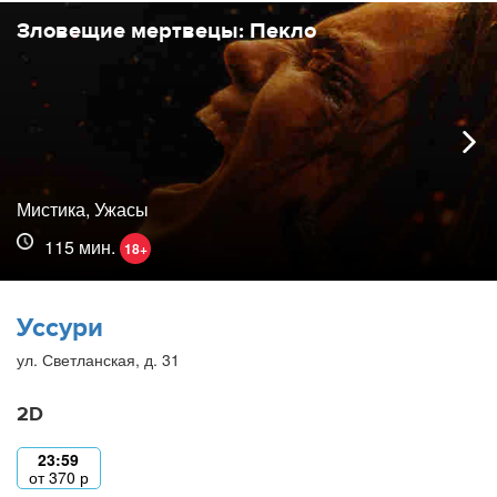
Зловещие мертвецы: Пекло
Мистика, Ужасы
115 мин.
18+
Уссури
ул. Светланская, д. 31
2D
23:59
от
370
р