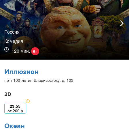
Россия
Комедия
120 мин.
6+
Иллюзион
пр-т 100-летия Владивостоку, д. 103
2D
23:55
от
200
р
Океан