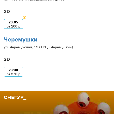
2D
23:05
от
200
р
Черемушки
ул. Черёмуховая, 15 (ТРЦ «Черемушки»)
2D
23:30
от
370
р
СНЕГУР_