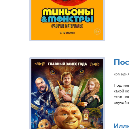
Пос
комедия
Подлинн
какой к
стал на
случайн
Илл