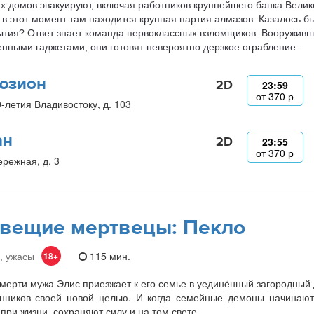
х домов эвакуируют, включая работников крупнейшего банка Велик
в этот момент там находится крупная партия алмазов. Казалось бы
ытия? Ответ знает команда первоклассных взломщиков. Вооруживш
нными гаджетами, они готовят невероятно дерзкое ограбление.
юзион
2D
23:59
от
370
р
0-летия Владивостоку, д. 103
ан
2D
23:55
от
370
р
ережная, д. 3
вещие мертвецы: Пекло
, ужасы
115 мин.
18+
мерти мужа Элис приезжает к его семье в уединённый загородный
нников своей новой целью. И когда семейные демоны начинают 
при жизни, сохраняют силу и на том свете.