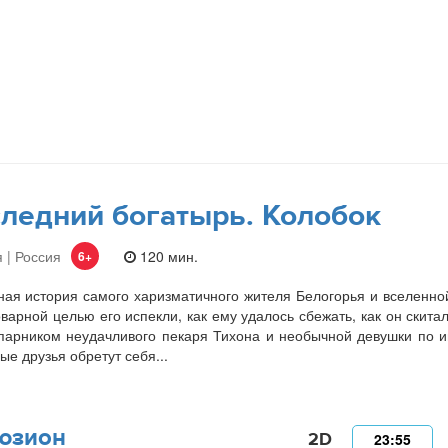
ледний богатырь. Колобок
 | Россия
120 мин.
6+
ая история самого харизматичного жителя Белогорья и вселенно
оварной целью его испекли, как ему удалось сбежать, как он скита
парником неудачливого пекаря Тихона и необычной девушки по и
ые друзья обретут себя...
юзион
2D
23:55