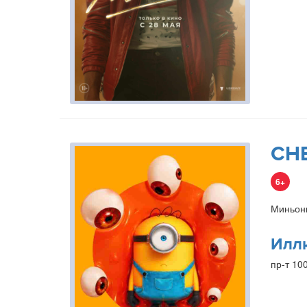
СН
6+
Миньон
Илл
пр-т 10