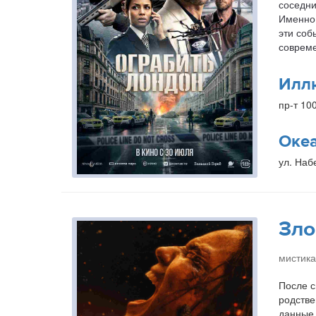
соседни
Именно 
эти соб
совреме
Илл
пр-т 10
Оке
ул. Наб
Зло
мистика
После с
родстве
данные 