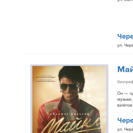
Чер
ул. Чер
Ма
биогра
Он — од
музыки,
взлётов
Чер
ул. Чер