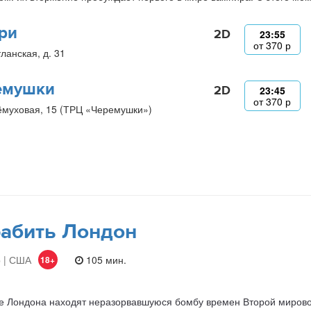
ри
2D
23:55
от
370
р
ланская, д. 31
емушки
2D
23:45
от
370
р
ёмуховая, 15 (ТРЦ «Черемушки»)
абить Лондон
 | США
105 мин.
18+
е Лондона находят неразорвавшуюся бомбу времен Второй мирово