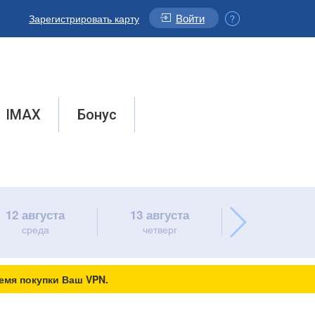
Войти
Зарегистрировать карту
IMAX
Бонус
12 августа
13 августа
14 августа
среда
четверг
пятница
емя покупки Ваш VPN.