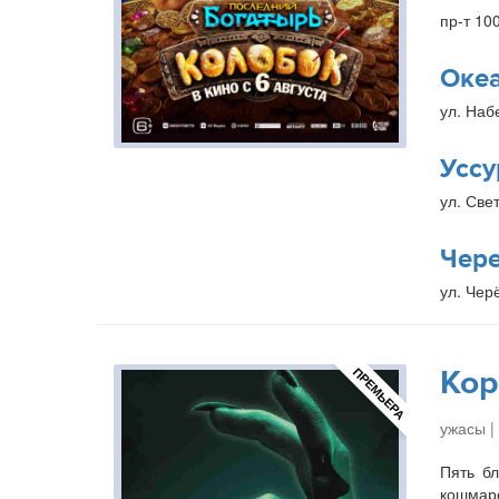
пр-т 10
Оке
ул. Наб
Уссу
ул. Свет
Чер
ул. Чер
Кор
ПРЕМЬЕРА
ужасы |
Пять бл
кошмаро