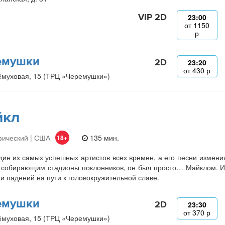
VIP 2D
23:00
от
1150
р
емушки
2D
23:20
от
430
р
ёмуховая, 15 (ТРЦ «Черемушки»)
йкл
фический | США
135 мин.
18+
ин из самых успешных артистов всех времен, а его песни изменили
 собирающим стадионы поклонников, он был просто… Майклом. И
 и падений на пути к головокружительной славе.
емушки
2D
23:30
от
370
р
ёмуховая, 15 (ТРЦ «Черемушки»)