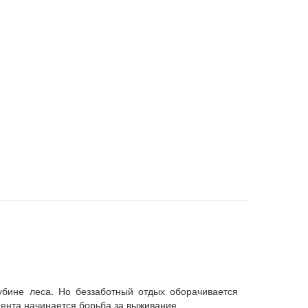
убине леса. Но беззаботный отдых оборачивается
мента начинается борьба за выживание