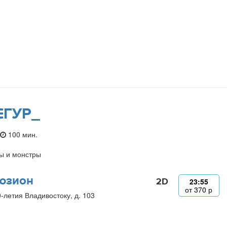
ЕГУР_
100 мин.
ы и монстры
юзион
2D
23:55
от
370
р
0-летия Владивостоку, д. 103