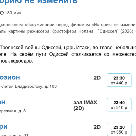
орию не изменить
180 мин.
дсеансовом обслуживании перед фильмом «Историю не изменит
алы картины режиссера Кристофера Нолана "Одиссея" (2026) 
.
Троянской войны Одиссей, царь Итаки, во главе небольш
пе. На своём пути Одиссей сталкивается со множество
нов-людоедов.
юзион
2D
23:30
от
440
р
0-летия Владивостоку, д. 103
ан
зал IMAX
23:40
от
510
р
(2D)
ережная, д. 3
ри
2D
23:20
от
350
р
ланская, д. 31