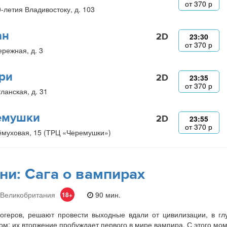
от
370
р
0-летия Владивостоку, д. 103
ан
2D
23:30
от
370
р
ережная, д. 3
ри
2D
23:35
от
370
р
ланская, д. 31
емушки
2D
23:55
от
370
р
ёмуховая, 15 (ТРЦ «Черемушки»)
ни: Сага о вампирах
 Великобритания
90 мин.
18+
огеров, решают провести выходные вдали от цивилизации, в гл
м: их вторжение пробуждает первого в мире вампира. С этого мо