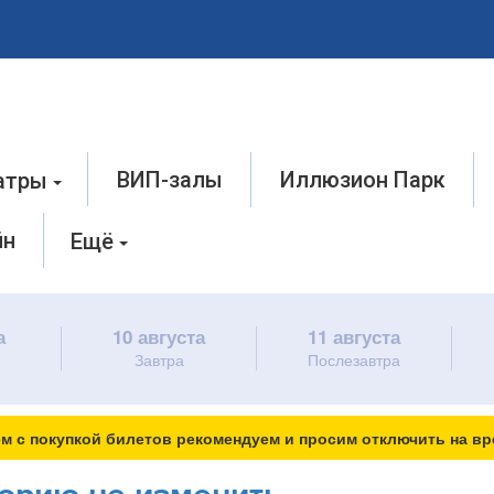
ВИП-залы
Иллюзион Парк
атры
йн
Ещё
а
10 августа
11 августа
Завтра
Послезавтра
м с покупкой билетов рекомендуем и просим отключить на вр