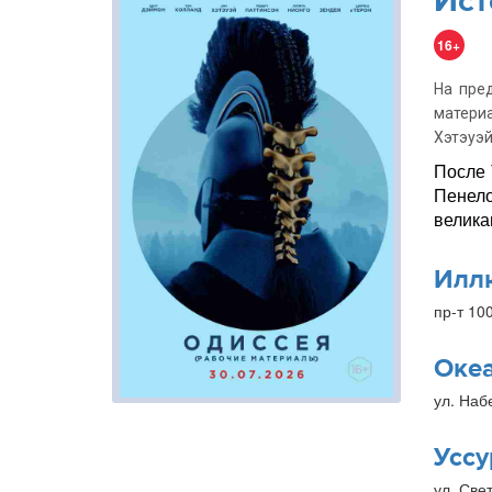
Ист
16+
На пре
матери
Хэтэуэй
После 
Пенело
велика
Илл
пр-т 10
Оке
ул. Наб
Уссу
ул. Свет