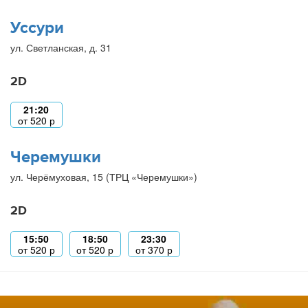
Уссури
ул. Светланская, д. 31
2D
21:20
от
520
р
Черемушки
ул. Черёмуховая, 15 (ТРЦ «Черемушки»)
2D
15:50
18:50
23:30
от
520
р
от
520
р
от
370
р