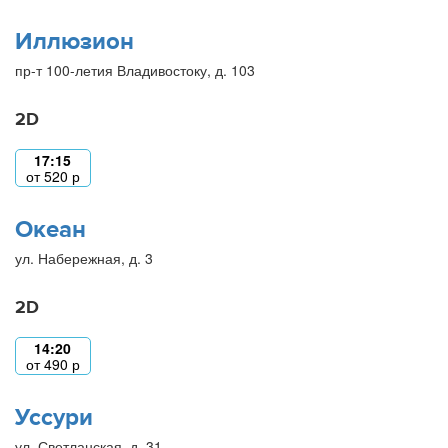
Иллюзион
пр-т 100-летия Владивостоку, д. 103
2D
17:15
от
520
р
Океан
ул. Набережная, д. 3
2D
14:20
от
490
р
Уссури
ул. Светланская, д. 31