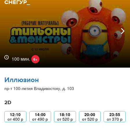
СНЕГУР_
100 мин.
6+
Иллюзион
пр-т 100-летия Владивостоку, д. 103
2D
12:10
14:00
18:10
20:00
23:55
от
400
р
от
490
р
от
520
р
от
520
р
от
370
р