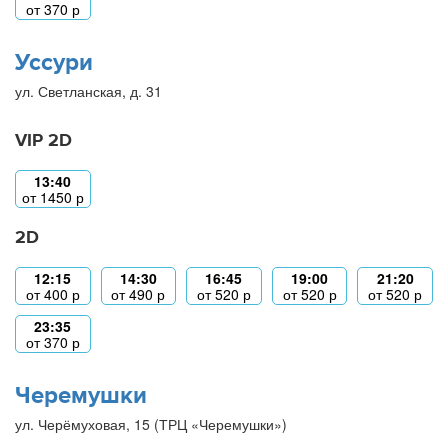
от
370
р
Уссури
ул. Светланская, д. 31
VIP 2D
13:40
от
1450
р
2D
12:15
14:30
16:45
19:00
21:20
от
400
р
от
490
р
от
520
р
от
520
р
от
520
р
23:35
от
370
р
Черемушки
ул. Черёмуховая, 15 (ТРЦ «Черемушки»)