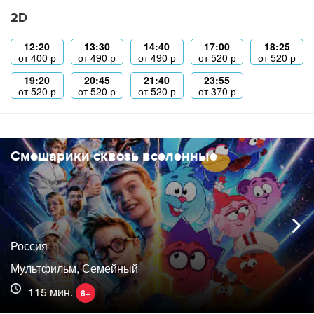
2D
12:20
13:30
14:40
17:00
18:25
от
400
р
от
490
р
от
490
р
от
520
р
от
520
р
19:20
20:45
21:40
23:55
от
520
р
от
520
р
от
520
р
от
370
р
Смешарики сквозь вселенные
Россия
Мультфильм, Семейный
115 мин.
6+