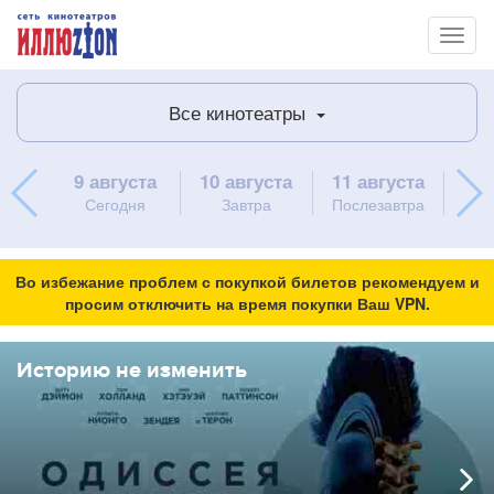
Toggl
naviga
Все кинотеатры
9 августа
10 августа
11 августа
12 
Сегодня
Завтра
Послезавтра
Во избежание проблем с покупкой билетов рекомендуем и
просим отключить на время покупки Ваш VPN.
Историю не изменить