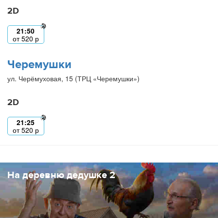
2D
21:50
от
520
р
Черемушки
ул. Черёмуховая, 15 (ТРЦ «Черемушки»)
2D
21:25
от
520
р
На деревню дедушке 2