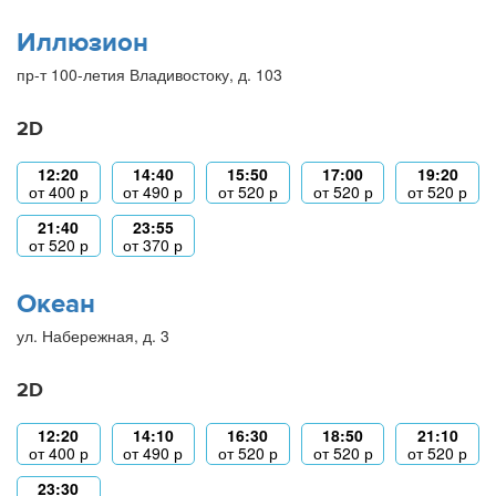
Иллюзион
пр-т 100-летия Владивостоку, д. 103
2D
12:20
14:40
15:50
17:00
19:20
от
400
р
от
490
р
от
520
р
от
520
р
от
520
р
21:40
23:55
от
520
р
от
370
р
Океан
ул. Набережная, д. 3
2D
12:20
14:10
16:30
18:50
21:10
от
400
р
от
490
р
от
520
р
от
520
р
от
520
р
23:30