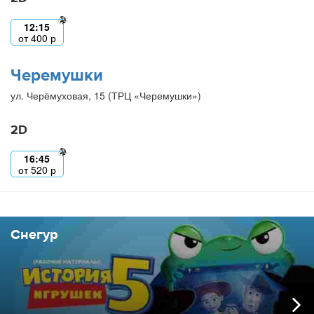
12:15
от
400
р
Черемушки
ул. Черёмуховая, 15 (ТРЦ «Черемушки»)
2D
16:45
от
520
р
Снегур