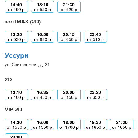
14:40
18:10
21:30
от
490
р
от
520
р
от
520
р
зал IMAX (2D)
13:25
16:50
20:15
23:40
от
530
р
от
630
р
от
650
р
от
510
р
Уссури
ул. Светланская, д. 31
2D
13:10
16:35
20:00
23:20
от
400
р
от
450
р
от
450
р
от
350
р
VIP 2D
14:30
16:00
18:00
19:30
21:30
от
1550
р
от
1550
р
от
1700
р
от
1650
р
от
1650
р
23:00