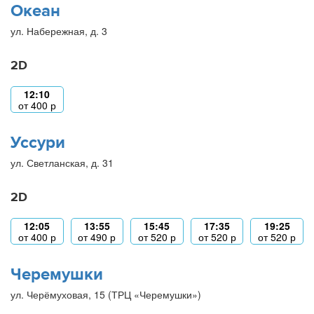
Океан
ул. Набережная, д. 3
2D
12:10
от
400
р
Уссури
ул. Светланская, д. 31
2D
12:05
13:55
15:45
17:35
19:25
от
400
р
от
490
р
от
520
р
от
520
р
от
520
р
Черемушки
ул. Черёмуховая, 15 (ТРЦ «Черемушки»)