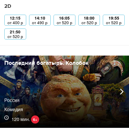
2D
12:15
14:10
16:05
18:00
19:55
от
400
р
от
490
р
от
520
р
от
520
р
от
520
р
21:50
от
520
р
Последний богатырь. Колобок
Россия
Комедия
120 мин.
6+