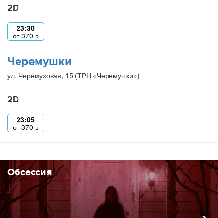
2D
23:30
от
370
р
Черемушки
ул. Черёмуховая, 15 (ТРЦ «Черемушки»)
2D
23:05
от
370
р
Обсессия