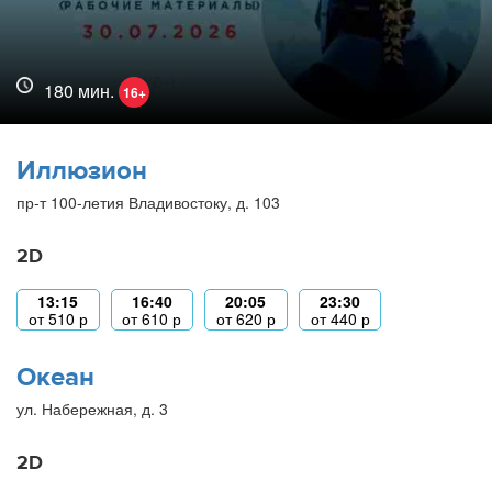
180 мин.
16+
Иллюзион
пр-т 100-летия Владивостоку, д. 103
2D
13:15
16:40
20:05
23:30
от
510
р
от
610
р
от
620
р
от
440
р
Океан
ул. Набережная, д. 3
2D