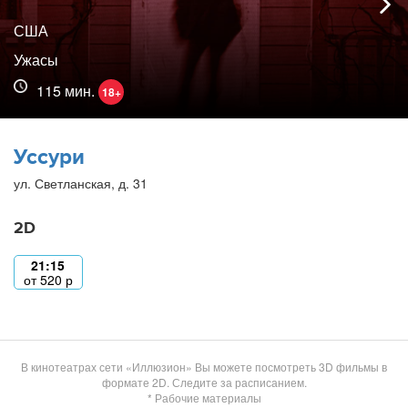
США
Ужасы
115 мин.
18+
Уссури
ул. Светланская, д. 31
2D
21:15
от
520
р
В кинотеатрах сети «Иллюзион» Вы можете посмотреть 3D фильмы в
формате 2D. Следите за расписанием.
* Рабочие материалы