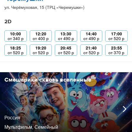
ул. Черёмуховая, 15 (ТРЦ «Черемушки»)
2D
10:00
12:20
13:30
14:40
17:00
от
340
р
от
400
р
от
490
р
от
490
р
от
520
р
18:25
19:20
20:45
21:40
23:55
от
520
р
от
520
р
от
520
р
от
520
р
от
370
р
Смешарики сквозь вселенные
Россия
Мультфильм, Семейный