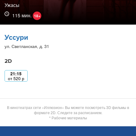
Ужасы
115 мин.
18+
Уссури
ул. Светланская, д. 31
2D
21:15
от
520
р
В кинотеатрах сети «Иллюзион» Вы можете посмотреть 3D фильмы в
формате 2D. Следите за расписанием.
* Рабочие материалы