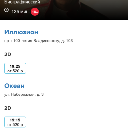
Биографический
135 мин.
18+
Иллюзион
пр-т 100-летия Владивостоку, д. 103
2D
19:25
от
520
р
Океан
ул. Набережная, д. 3
2D
19:15
от
520
р