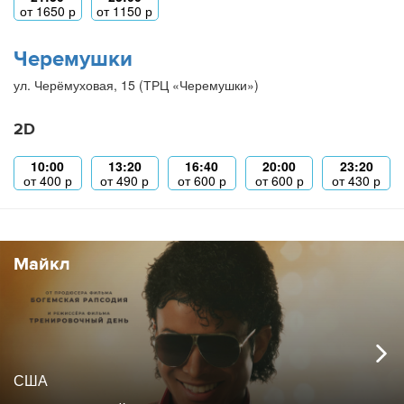
от
1650
р
от
1150
р
Черемушки
ул. Черёмуховая, 15 (ТРЦ «Черемушки»)
2D
10:00
13:20
16:40
20:00
23:20
от
400
р
от
490
р
от
600
р
от
600
р
от
430
р
Майкл
США