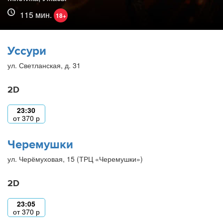
115 мин.
18+
Уссури
ул. Светланская, д. 31
2D
23:30
от
370
р
Черемушки
ул. Черёмуховая, 15 (ТРЦ «Черемушки»)
2D
23:05
от
370
р