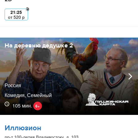
21:25
от
520
р
На деревню дедушке 2
Россия
Комедия, Семейный
105 мин.
6+
Иллюзион
пр-т 100-летия Владивостоку, д. 103