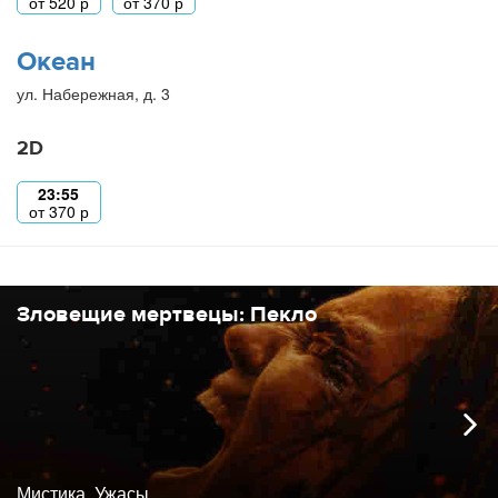
от
520
р
от
370
р
Океан
ул. Набережная, д. 3
2D
23:55
от
370
р
Зловещие мертвецы: Пекло
Мистика, Ужасы