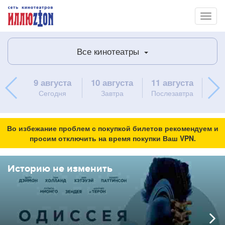
Toggl
naviga
Все кинотеатры
9 августа
10 августа
11 августа
12 
Сегодня
Завтра
Послезавтра
Во избежание проблем с покупкой билетов рекомендуем и
просим отключить на время покупки Ваш VPN.
Историю не изменить