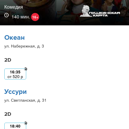
Комедия
140 мин.
16+
Океан
ул. Набережная, д. 3
2D
16:35
от
520
р
Уссури
ул. Светланская, д. 31
2D
18:40