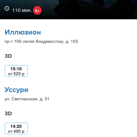
110 мин.
6+
Иллюзион
пр-т 100-летия Владивостоку, д. 103
3D
15:10
от
520
р
Уссури
ул. Светланская, д. 31
3D
14:20
от
490
р