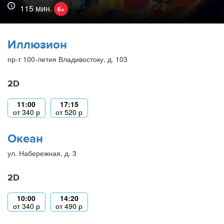
115 мин.
6+
Иллюзион
пр-т 100-летия Владивостоку, д. 103
2D
11:00
17:15
от
340
р
от
520
р
Океан
ул. Набережная, д. 3
2D
10:00
14:20
от
340
р
от
490
р