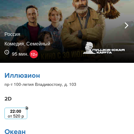
Россия
Комедия, Семейный
95 мин.
12+
Иллюзион
пр-т 100-летия Владивостоку, д. 103
2D
22:00
от
520
р
Океан