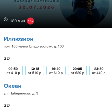
180 мин.
16+
Иллюзион
пр-т 100-летия Владивостоку, д. 103
2D
09:50
13:15
16:40
20:05
23:30
от
410
р
от
510
р
от
610
р
от
620
р
от
440
р
Океан
ул. Набережная, д. 3
2D