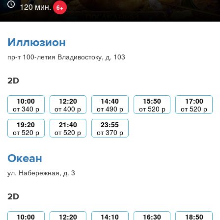
120 мин.
6+
Иллюзион
пр-т 100-летия Владивостоку, д. 103
2D
10:00
12:20
14:40
15:50
17:00
от
340
р
от
400
р
от
490
р
от
520
р
от
520
р
19:20
21:40
23:55
от
520
р
от
520
р
от
370
р
Океан
ул. Набережная, д. 3
2D
10:00
12:20
14:10
16:30
18:50