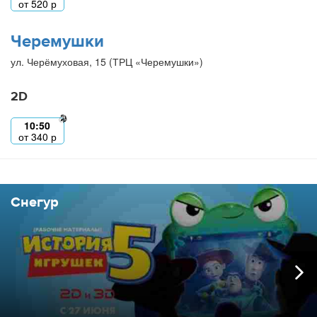
от
520
р
Черемушки
ул. Черёмуховая, 15 (ТРЦ «Черемушки»)
2D
10:50
от
340
р
Снегур