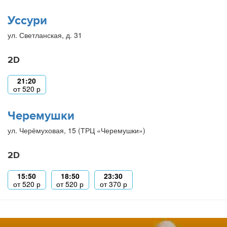
Уссури
ул. Светланская, д. 31
2D
21:20
от
520
р
Черемушки
ул. Черёмуховая, 15 (ТРЦ «Черемушки»)
2D
15:50
18:50
23:30
от
520
р
от
520
р
от
370
р