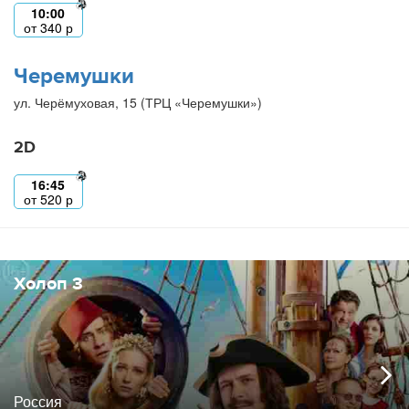
10:00
от
340
р
Черемушки
ул. Черёмуховая, 15 (ТРЦ «Черемушки»)
2D
16:45
от
520
р
Холоп 3
Россия