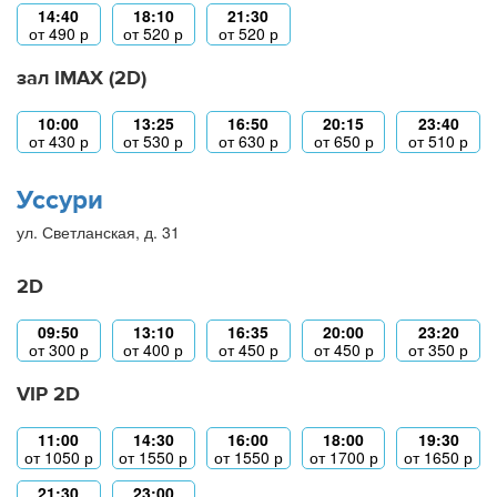
14:40
18:10
21:30
от
490
р
от
520
р
от
520
р
зал IMAX (2D)
10:00
13:25
16:50
20:15
23:40
от
430
р
от
530
р
от
630
р
от
650
р
от
510
р
Уссури
ул. Светланская, д. 31
2D
09:50
13:10
16:35
20:00
23:20
от
300
р
от
400
р
от
450
р
от
450
р
от
350
р
VIP 2D
11:00
14:30
16:00
18:00
19:30
от
1050
р
от
1550
р
от
1550
р
от
1700
р
от
1650
р
21:30
23:00