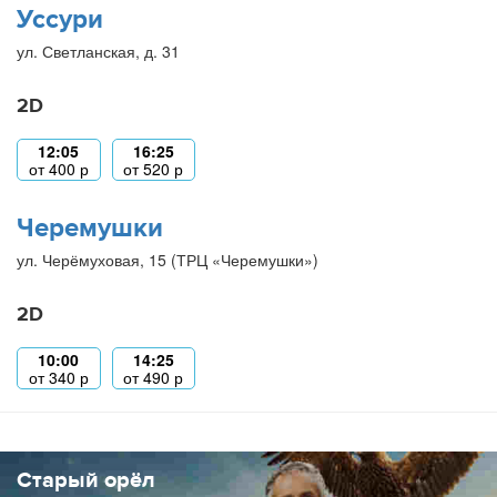
Уссури
ул. Светланская, д. 31
2D
12:05
16:25
от
400
р
от
520
р
Черемушки
ул. Черёмуховая, 15 (ТРЦ «Черемушки»)
2D
10:00
14:25
от
340
р
от
490
р
Старый орёл