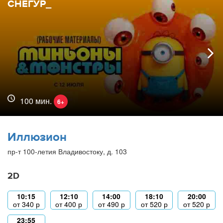
СНЕГУР_
100 мин.
6+
Иллюзион
пр-т 100-летия Владивостоку, д. 103
2D
10:15
12:10
14:00
18:10
20:00
от
340
р
от
400
р
от
490
р
от
520
р
от
520
р
23:55