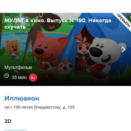
ПРЕМЬЕР
МУЛЬТ в кино. Выпуск №198. Некогда
скучать
Мультфильм
35 мин.
6+
Иллюзион
пр-т 100-летия Владивостоку, д. 103
2D