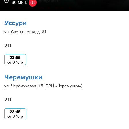
90 мин.
18+
Уссури
ул. Светланская, д. 31
2D
23:55
от
370
р
Черемушки
ул. Черёмуховая, 15 (ТРЦ «Черемушки»)
2D
23:45
от
370
р