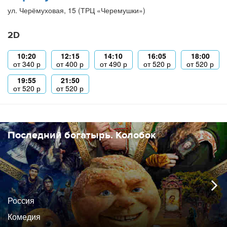
ул. Черёмуховая, 15 (ТРЦ «Черемушки»)
2D
10:20
12:15
14:10
16:05
18:00
от
340
р
от
400
р
от
490
р
от
520
р
от
520
р
19:55
21:50
от
520
р
от
520
р
Последний богатырь. Колобок
Россия
Комедия