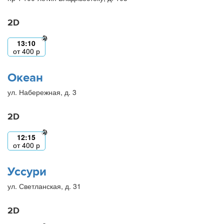
2D
13:10
от
400
р
Океан
ул. Набережная, д. 3
2D
12:15
от
400
р
Уссури
ул. Светланская, д. 31
2D