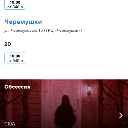
10:00
от
340
р
Черемушки
ул. Черёмуховая, 15 (ТРЦ «Черемушки»)
2D
10:00
от
340
р
Обсессия
США