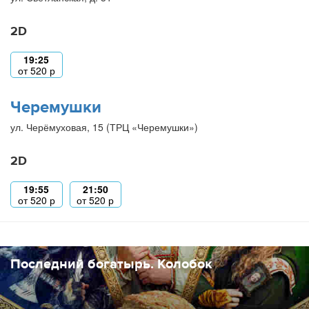
2D
19:25
от
520
р
Черемушки
ул. Черёмуховая, 15 (ТРЦ «Черемушки»)
2D
19:55
21:50
от
520
р
от
520
р
Последний богатырь. Колобок