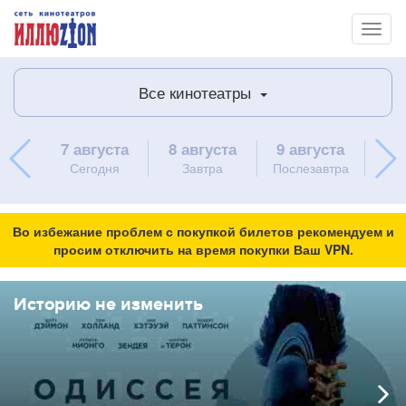
Toggl
naviga
Все кинотеатры
7 августа
8 августа
9 августа
10 
Сегодня
Завтра
Послезавтра
пон
Во избежание проблем с покупкой билетов рекомендуем и
просим отключить на время покупки Ваш VPN.
Историю не изменить