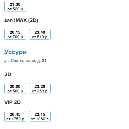
21:30
от
520
р
зал IMAX (2D)
20:15
23:40
от
700
р
от
510
р
Уссури
ул. Светланская, д. 31
2D
20:00
23:20
от
500
р
от
350
р
VIP 2D
20:45
22:15
от
1750
р
от
1650
р