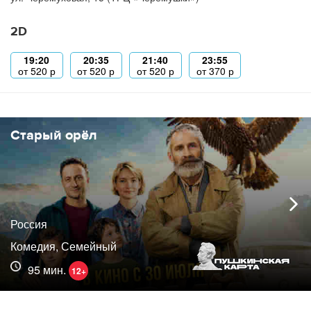
2D
19:20
20:35
21:40
23:55
от
520
р
от
520
р
от
520
р
от
370
р
Старый орёл
Россия
Комедия, Семейный
95 мин.
12+