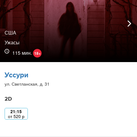
США
Ужасы
115 мин.
18+
Уссури
ул. Светланская, д. 31
2D
21:15
от
520
р