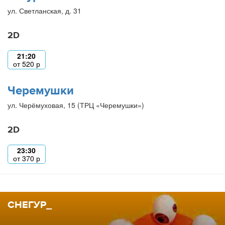
ул. Светланская, д. 31
2D
21:20
от
520
р
Черемушки
ул. Черёмуховая, 15 (ТРЦ «Черемушки»)
2D
23:30
от
370
р
СНЕГУР_