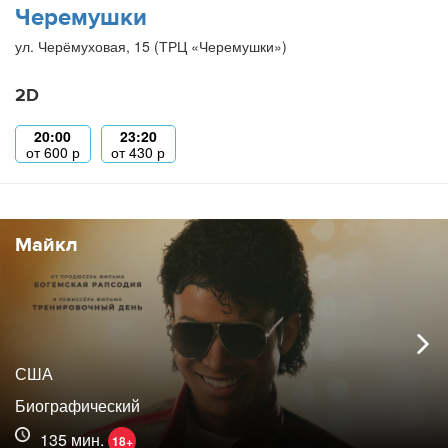
Черемушки
ул. Черёмуховая, 15 (ТРЦ «Черемушки»)
2D
20:00
23:20
от
600
р
от
430
р
Майкл
США
Биографический
135 мин.
18+