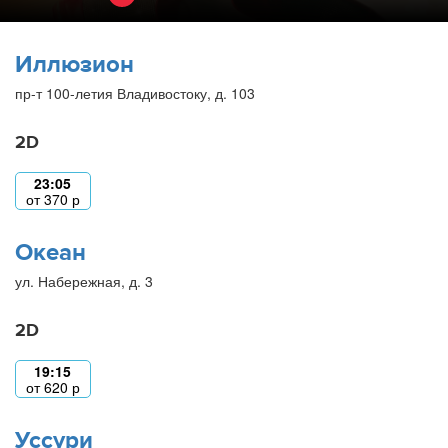
Иллюзион
пр-т 100-летия Владивостоку, д. 103
2D
23:05
от
370
р
Океан
ул. Набережная, д. 3
2D
19:15
от
620
р
Уссури