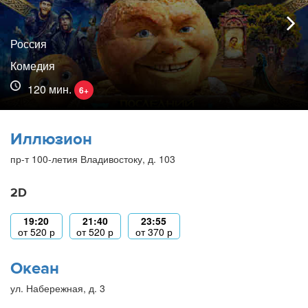
Россия
Комедия
120 мин.
6+
Иллюзион
пр-т 100-летия Владивостоку, д. 103
2D
19:20
21:40
23:55
от
520
р
от
520
р
от
370
р
Океан
ул. Набережная, д. 3