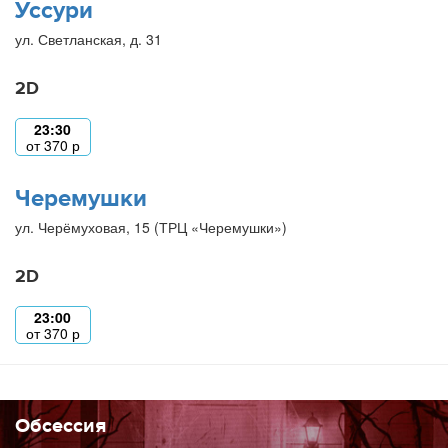
Уссури
ул. Светланская, д. 31
2D
23:30
от
370
р
Черемушки
ул. Черёмуховая, 15 (ТРЦ «Черемушки»)
2D
23:00
от
370
р
Обсессия