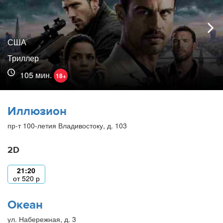
США
Триллер
105 мин.
18+
Иллюзион
пр-т 100-летия Владивостоку, д. 103
2D
21:20
от
520
р
Океан
ул. Набережная, д. 3