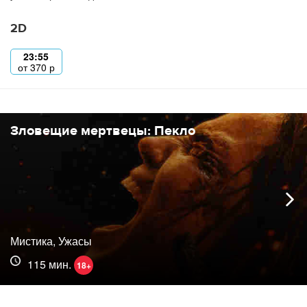
2D
23:55
от
370
р
Зловещие мертвецы: Пекло
Мистика, Ужасы
115 мин.
18+