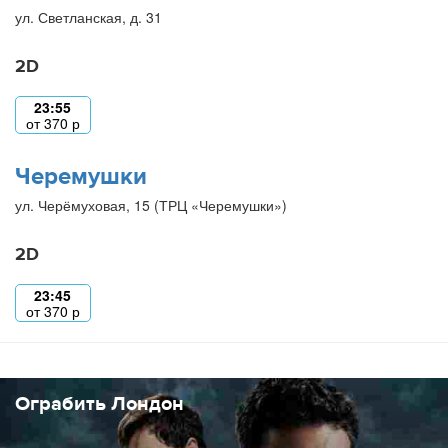
ул. Светланская, д. 31
2D
23:55
от
370
р
Черемушки
ул. Черёмуховая, 15 (ТРЦ «Черемушки»)
2D
23:45
от
370
р
Ограбить Лондон