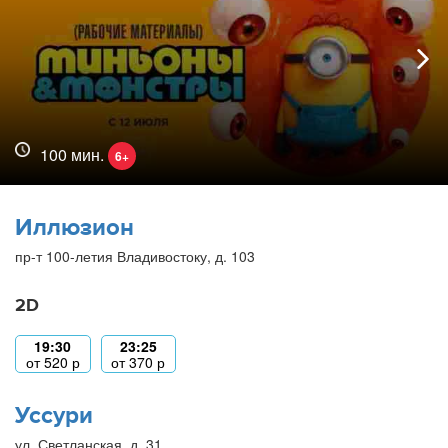
100 мин.
6+
Иллюзион
пр-т 100-летия Владивостоку, д. 103
2D
19:30
23:25
от
520
р
от
370
р
Уссури
ул. Светланская, д. 31