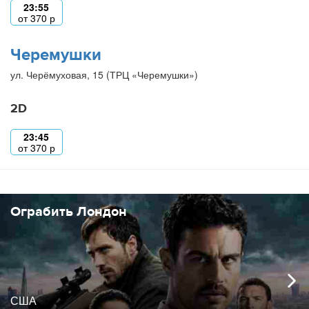
23:55
от
370
р
Черемушки
ул. Черёмуховая, 15 (ТРЦ «Черемушки»)
2D
23:45
от
370
р
Ограбить Лондон
США