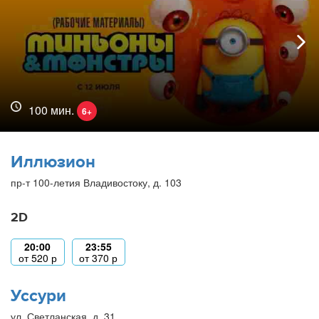
100 мин.
6+
Иллюзион
пр-т 100-летия Владивостоку, д. 103
2D
20:00
23:55
от
520
р
от
370
р
Уссури
ул. Светланская, д. 31