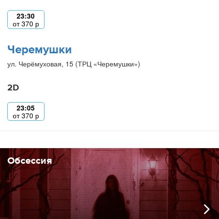
23:30
от
370
р
Черемушки
ул. Черёмуховая, 15 (ТРЦ «Черемушки»)
2D
23:05
от
370
р
Обсессия