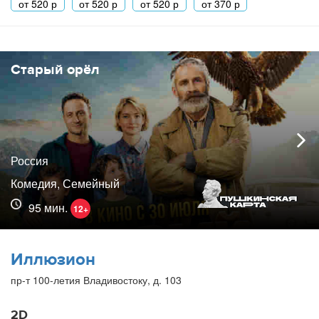
от
520
р
от
520
р
от
520
р
от
370
р
Старый орёл
Россия
Комедия, Семейный
95 мин.
12+
Иллюзион
пр-т 100-летия Владивостоку, д. 103
2D