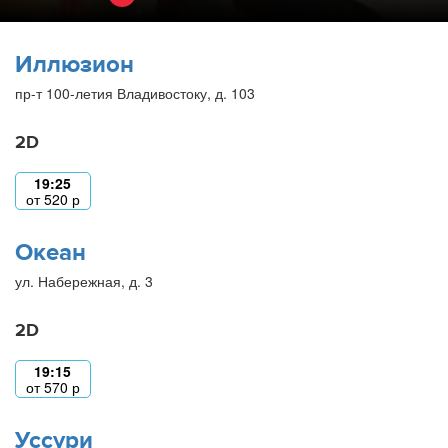
Иллюзион
пр-т 100-летия Владивостоку, д. 103
2D
19:25
от
520
р
Океан
ул. Набережная, д. 3
2D
19:15
от
570
р
Уссури