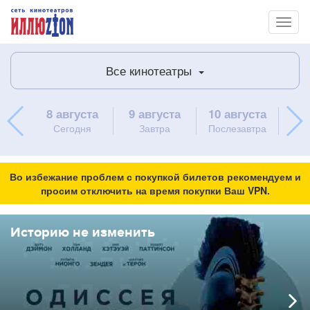
Toggl
naviga
Все кинотеатры
8 августа
9 августа
10 августа
11 
Сегодня
Завтра
Послезавтра
в
Во избежание проблем с покупкой билетов рекомендуем и
просим отключить на время покупки Ваш VPN.
Историю не изменить