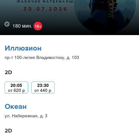
180 мин.
16+
Иллюзион
пр-т 100-летия Владивостоку, д. 103
2D
20:05
23:30
от
620
р
от
440
р
Океан
ул. Набережная, д. 3
2D