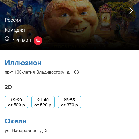
Россия
Комедия
120 мин.
6+
Иллюзион
пр-т 100-летия Владивостоку, д. 103
2D
19:20
21:40
23:55
от
520
р
от
520
р
от
370
р
Океан
ул. Набережная, д. 3