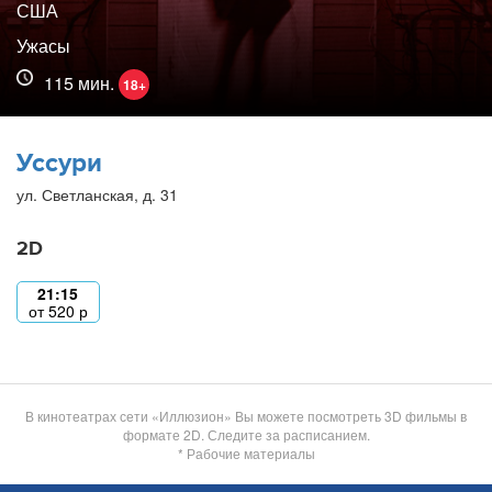
США
Ужасы
115 мин.
18+
Уссури
ул. Светланская, д. 31
2D
21:15
от
520
р
В кинотеатрах сети «Иллюзион» Вы можете посмотреть 3D фильмы в
формате 2D. Следите за расписанием.
* Рабочие материалы