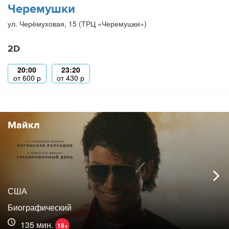
Черемушки
ул. Черёмуховая, 15 (ТРЦ «Черемушки»)
2D
20:00
23:20
от
600
р
от
430
р
Майкл
США
Биографический
135 мин.
18+