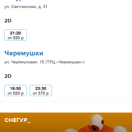
ул. Светланская, д. 31
2D
21:20
от
520
р
Черемушки
ул. Черёмуховая, 15 (ТРЦ «Черемушки»)
2D
18:50
23:30
от
520
р
от
370
р
СНЕГУР_