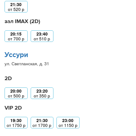
21:30
от
520
р
зал IMAX (2D)
20:15
23:40
от
700
р
от
510
р
Уссури
ул. Светланская, д. 31
2D
20:00
23:20
от
500
р
от
350
р
VIP 2D
19:30
21:30
23:00
от
1750
р
от
1700
р
от
1150
р