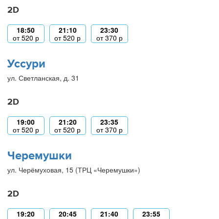
2D
18:50
21:10
23:30
от
520
р
от
520
р
от
370
р
Уссури
ул. Светланская, д. 31
2D
19:00
21:20
23:35
от
520
р
от
520
р
от
370
р
Черемушки
ул. Черёмуховая, 15 (ТРЦ «Черемушки»)
2D
19:20
20:45
21:40
23:55