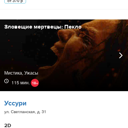
от
370
р
Зловещие мертвецы: Пекло
Мистика, Ужасы
115 мин.
18+
Уссури
ул. Светланская, д. 31
2D