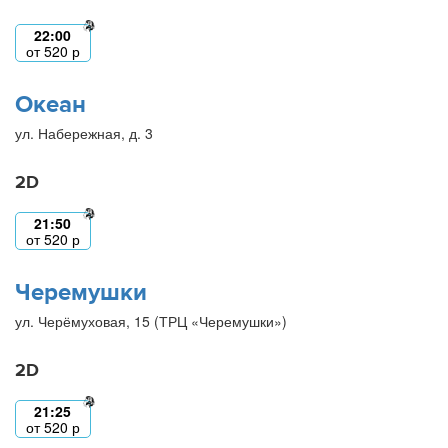
22:00
от
520
р
Океан
ул. Набережная, д. 3
2D
21:50
от
520
р
Черемушки
ул. Черёмуховая, 15 (ТРЦ «Черемушки»)
2D
21:25
от
520
р