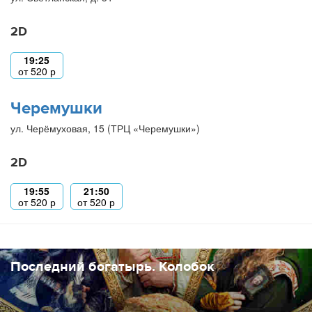
2D
19:25
от
520
р
Черемушки
ул. Черёмуховая, 15 (ТРЦ «Черемушки»)
2D
19:55
21:50
от
520
р
от
520
р
Последний богатырь. Колобок