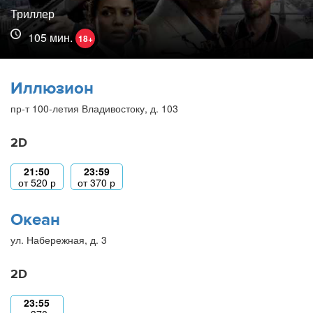
Триллер
105 мин.
18+
Иллюзион
пр-т 100-летия Владивостоку, д. 103
2D
21:50
23:59
от
520
р
от
370
р
Океан
ул. Набережная, д. 3
2D
23:55