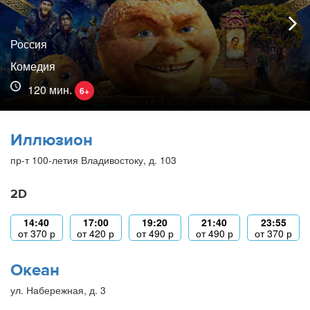
Россия
Комедия
120 мин.
6+
Иллюзион
пр-т 100-летия Владивостоку, д. 103
2D
14:40
17:00
19:20
21:40
23:55
от
370
р
от
420
р
от
490
р
от
490
р
от
370
р
Океан
ул. Набережная, д. 3