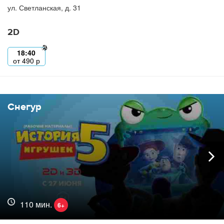
ул. Светланская, д. 31
2D
18:40
от
490
р
Снегур
110 мин.
6+