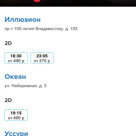
Иллюзион
пр-т 100-летия Владивостоку, д. 103
2D
18:30
23:05
от
490
р
от
370
р
Океан
ул. Набережная, д. 3
2D
19:15
от
490
р
Уссури