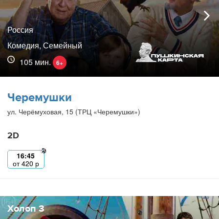
Россия
Комедия, Семейный
105 мин.
6+
Черемушки
ул. Черёмуховая, 15 (ТРЦ «Черемушки»)
2D
16:45
от
420
р
Холоп 3