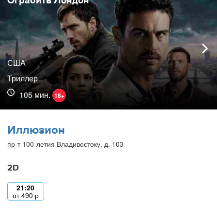
Ограбить Лондон
США
Триллер
105 мин.
18+
Иллюзион
пр-т 100-летия Владивостоку, д. 103
2D
21:20
от
490
р