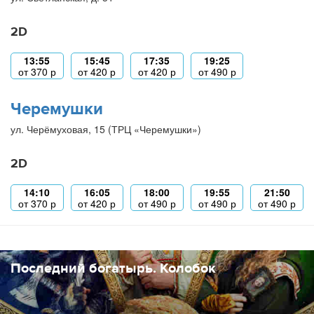
2D
13:55
15:45
17:35
19:25
от
370
р
от
420
р
от
420
р
от
490
р
Черемушки
ул. Черёмуховая, 15 (ТРЦ «Черемушки»)
2D
14:10
16:05
18:00
19:55
21:50
от
370
р
от
420
р
от
490
р
от
490
р
от
490
р
Последний богатырь. Колобок