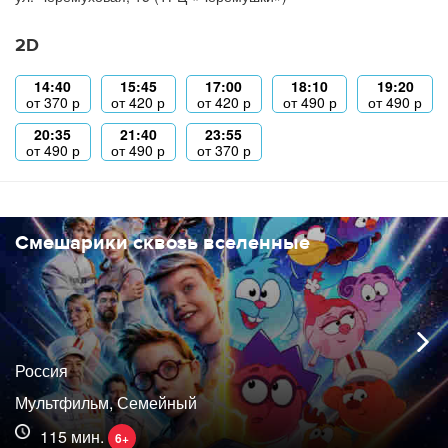
2D
14:40
15:45
17:00
18:10
19:20
от
370
р
от
420
р
от
420
р
от
490
р
от
490
р
20:35
21:40
23:55
от
490
р
от
490
р
от
370
р
Смешарики сквозь вселенные
Россия
Мультфильм, Семейный
115 мин.
6+