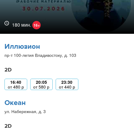
180 мин.
16+
Иллюзион
пр-т 100-летия Владивостоку, д. 103
2D
16:40
20:05
23:30
от
480
р
от
580
р
от
440
р
Океан
ул. Набережная, д. 3
2D