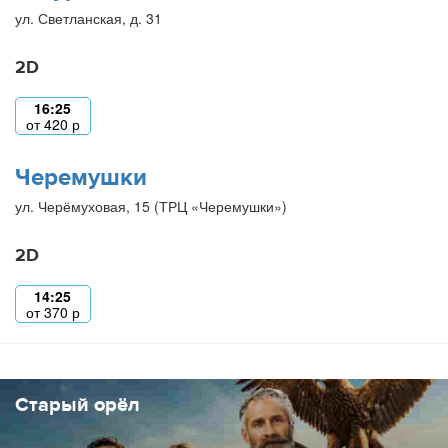
ул. Светланская, д. 31
2D
16:25
от
420
р
Черемушки
ул. Черёмуховая, 15 (ТРЦ «Черемушки»)
2D
14:25
от
370
р
Старый орёл