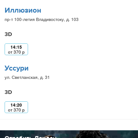
Иллюзион
пр-т 100-летия Владивостоку, д. 103
3D
14:15
от
370
р
Уссури
ул. Светланская, д. 31
3D
14:20
от
370
р