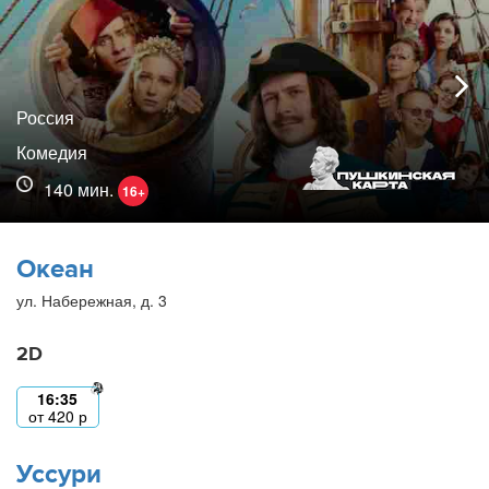
Россия
Комедия
140 мин.
16+
Океан
ул. Набережная, д. 3
2D
16:35
от
420
р
Уссури