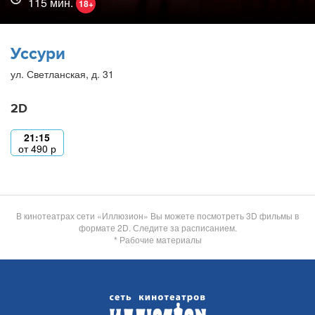
115 мин.
18+
Уссури
ул. Светланская, д. 31
2D
21:15
от
490
р
В кинотеатрах сети «Иллюзион» Вы можете посмотреть 3D фильмы в
формате 2D. Следите за расписанием.
* Рабочие материалы