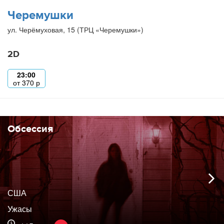
Черемушки
ул. Черёмуховая, 15 (ТРЦ «Черемушки»)
2D
23:00
от
370
р
Обсессия
США
Ужасы