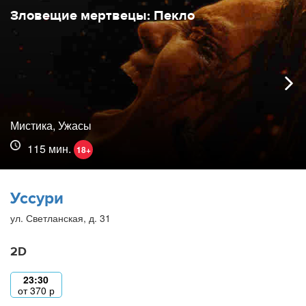
Зловещие мертвецы: Пекло
Мистика, Ужасы
115 мин.
18+
Уссури
ул. Светланская, д. 31
2D
23:30
от
370
р