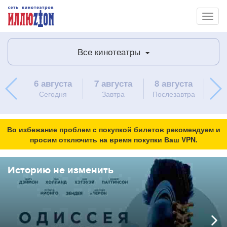
Toggl
naviga
Все кинотеатры
6 августа
7 августа
8 августа
9 
Сегодня
Завтра
Послезавтра
вос
Во избежание проблем с покупкой билетов рекомендуем и
просим отключить на время покупки Ваш VPN.
Историю не изменить