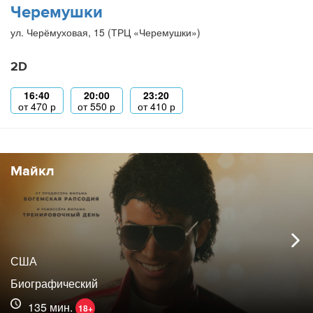
Черемушки
ул. Черёмуховая, 15 (ТРЦ «Черемушки»)
2D
16:40
20:00
23:20
от
470
р
от
550
р
от
410
р
Майкл
США
Биографический
135 мин.
18+