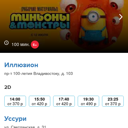
100 мин.
6+
Иллюзион
пр-т 100-летия Владивостоку, д. 103
2D
14:00
15:50
17:40
19:30
23:25
от
370
р
от
420
р
от
420
р
от
490
р
от
370
р
Уссури
ул. Светланская, д. 31