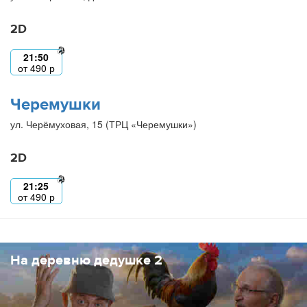
2D
21:50
от
490
р
Черемушки
ул. Черёмуховая, 15 (ТРЦ «Черемушки»)
2D
21:25
от
490
р
На деревню дедушке 2