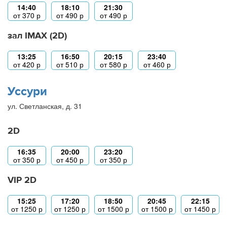
14:40
18:10
21:30
от
370
р
от
490
р
от
490
р
зал IMAX (2D)
13:25
16:50
20:15
23:40
от
420
р
от
510
р
от
580
р
от
460
р
Уссури
ул. Светланская, д. 31
2D
16:35
20:00
23:20
от
350
р
от
450
р
от
350
р
VIP 2D
15:25
17:20
18:50
20:45
22:15
от
1250
р
от
1250
р
от
1500
р
от
1500
р
от
1450
р