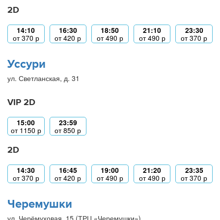
2D
14:10
16:30
18:50
21:10
23:30
от
370
р
от
420
р
от
490
р
от
490
р
от
370
р
Уссури
ул. Светланская, д. 31
VIP 2D
15:00
23:59
от
1150
р
от
850
р
2D
14:30
16:45
19:00
21:20
23:35
от
370
р
от
420
р
от
490
р
от
490
р
от
370
р
Черемушки
ул. Черёмуховая, 15 (ТРЦ «Черемушки»)