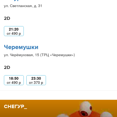
ул. Светланская, д. 31
2D
21:20
от
490
р
Черемушки
ул. Черёмуховая, 15 (ТРЦ «Черемушки»)
2D
18:50
23:30
от
490
р
от
370
р
СНЕГУР_