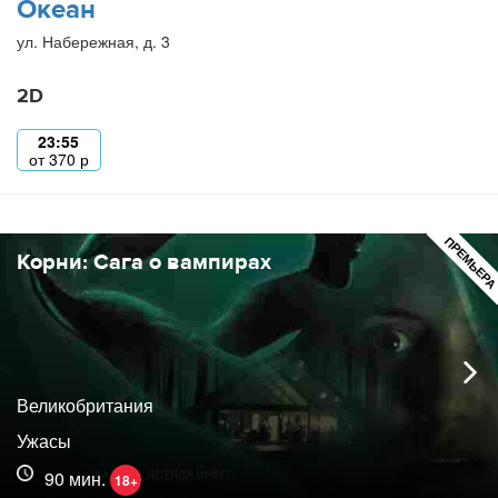
Океан
ул. Набережная, д. 3
2D
23:55
от
370
р
ПРЕМЬЕР
Корни: Сага о вампирах
Великобритания
Ужасы
90 мин.
18+