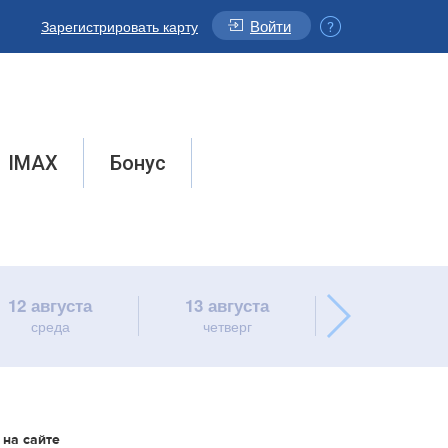
Войти
Зарегистрировать карту
IMAX
Бонус
12 августа
13 августа
14 августа
среда
четверг
пятница
 на сайте