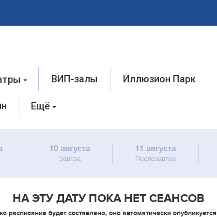
ВИП-залы
Иллюзион Парк
атры
йн
Ещё
а
10 августа
11 августа
Завтра
Послезавтра
НА ЭТУ ДАТУ ПОКА НЕТ СЕАНСОВ
ко расписание будет составлено, оно автоматически опубликуется