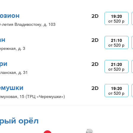
юзион
2D
19:20
от
520
р
0-летия Владивостоку, д. 103
ан
2D
21:10
от
520
р
ережная, д. 3
ри
2D
21:20
от
520
р
ланская, д. 31
емушки
2D
19:20
от
520
р
ёмуховая, 15 (ТРЦ «Черемушки»)
рый орёл