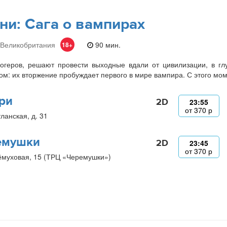
ни: Сага о вампирах
 Великобритания
90 мин.
18+
огеров, решают провести выходные вдали от цивилизации, в гл
м: их вторжение пробуждает первого в мире вампира. С этого мо
ри
2D
23:55
от
370
р
ланская, д. 31
емушки
2D
23:45
от
370
р
ёмуховая, 15 (ТРЦ «Черемушки»)