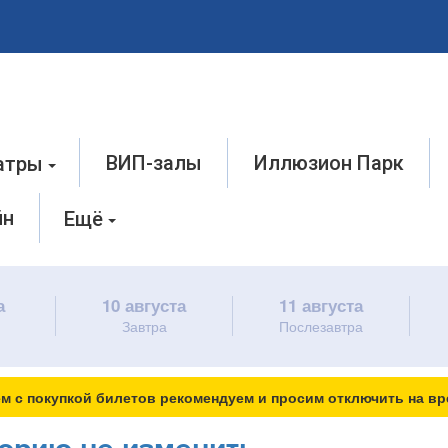
ВИП-залы
Иллюзион Парк
атры
йн
Ещё
а
10 августа
11 августа
Завтра
Послезавтра
м с покупкой билетов рекомендуем и просим отключить на вр