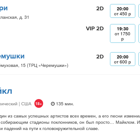
ри
2D
20:00
от
450
р
ланская, д. 31
VIP 2D
19:30
от
1750
р
емушки
2D
20:00
от
600
р
ёмуховая, 15 (ТРЦ «Черемушки»)
йкл
фический | США
135 мин.
18+
ин из самых успешных артистов всех времен, а его песни изменили
 собирающим стадионы поклонников, он был просто… Майклом. И
 и падений на пути к головокружительной славе.