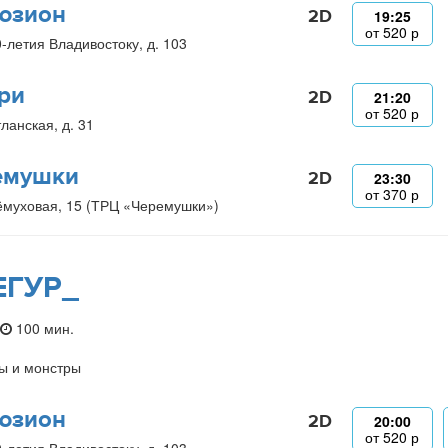
юзион
2D
19:25
от
520
р
0-летия Владивостоку, д. 103
ри
2D
21:20
от
520
р
ланская, д. 31
емушки
2D
23:30
от
370
р
ёмуховая, 15 (ТРЦ «Черемушки»)
ЕГУР_
100 мин.
ы и монстры
юзион
2D
20:00
от
520
р