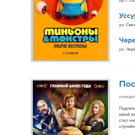
пр-т 10
Уссу
ул. Свет
Чер
ул. Чер
Пос
комедия
Подлинн
какой к
стал на
случайн