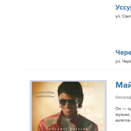
Уссу
ул. Свет
Чер
ул. Чер
Ма
биогра
Он — од
музыки,
взлётов