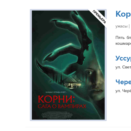
Кор
ПРЕМЬЕРА
ужасы |
Пять бл
кошмаро
Уссу
ул. Свет
Чер
ул. Чер