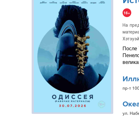
Ист
16+
На пре
матери
Хэтэуэй
После 
Пенело
велика
Илл
пр-т 10
Оке
ул. Наб