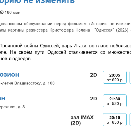
орию не изменить
180 мин.
дсеансовом обслуживании перед фильмом «Историю не изменит
алы картины режиссера Кристофера Нолана "Одиссея" (2026) 
.
Троянской войны Одиссей, царь Итаки, во главе небольш
пе. На своём пути Одиссей сталкивается со множество
нов-людоедов.
юзион
2D
20:05
от
620
р
0-летия Владивостоку, д. 103
ан
2D
21:30
от
520
р
ережная, д. 3
зал IMAX
20:15
от
650
р
(2D)