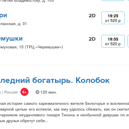
0-летия Владивостоку, д. 103
ри
2D
19:25
от
520
р
ланская, д. 31
емушки
2D
19:55
от
520
р
ёмуховая, 15 (ТРЦ «Черемушки»)
ледний богатырь. Колобок
 | Россия
120 мин.
6+
ая история самого харизматичного жителя Белогорья и вселенно
оварной целью его испекли, как ему удалось сбежать, как он скита
парником неудачливого пекаря Тихона и необычной девушки по и
ые друзья обретут себя...