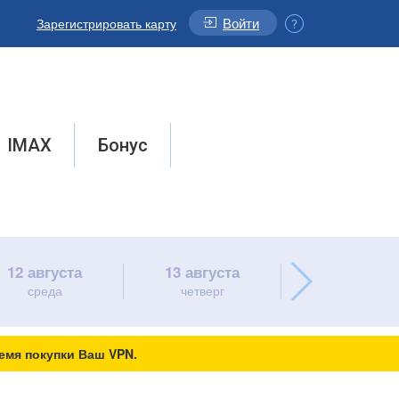
Войти
Зарегистрировать карту
IMAX
Бонус
12 августа
13 августа
14 августа
среда
четверг
пятница
емя покупки Ваш VPN.