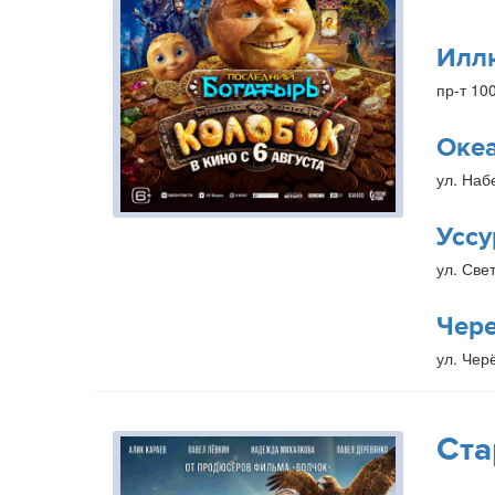
Илл
пр-т 10
Оке
ул. Наб
Уссу
ул. Свет
Чер
ул. Чер
Ста