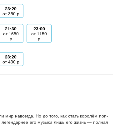
23:20
от
350
р
21:30
23:00
от
1650
от
1150
р
р
23:20
от
430
р
 мир навсегда. Но до того, как стать королём поп-
 легендарнее его музыки лишь его жизнь — полная