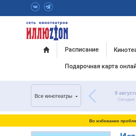
Инфо
Расписание
Киноте
Подарочная карта онла
9 август
Все кинотеатры
Сегодня
Во избежание пробле