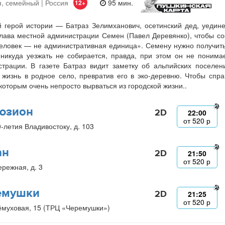
, семейный | Россия
95 мин.
12+
 герой истории — Батраз Зелимханович, осетинский дед, уедин
лава местной администрации Семен (Павел Деревянко), чтобы со
еловек — не административная единица». Семену нужно получить 
никуда уезжать не собирается, правда, при этом он не понима
трации. В газете Батраз видит заметку об альпийских поселе
 жизнь в родное село, превратив его в эко-деревню. Чтобы спр
 которым очень непросто вырваться из городской жизни..
юзион
2D
22:00
от
520
р
0-летия Владивостоку, д. 103
ан
2D
21:50
от
520
р
ережная, д. 3
емушки
2D
21:25
от
520
р
ёмуховая, 15 (ТРЦ «Черемушки»)