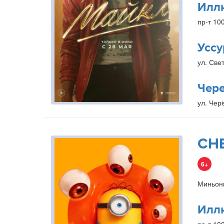
Илл
пр-т 10
Уссу
ул. Свет
Чер
ул. Чер
СН
6+
Миньон
Илл