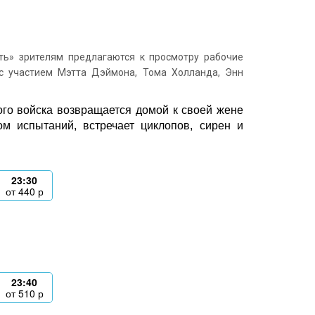
ь» зрителям предлагаются к просмотру рабочие
с участием Мэтта Дэймона, Тома Холланда, Энн
ого войска возвращается домой к своей жене
м испытаний, встречает циклопов, сирен и
23:30
от
440
р
23:40
от
510
р