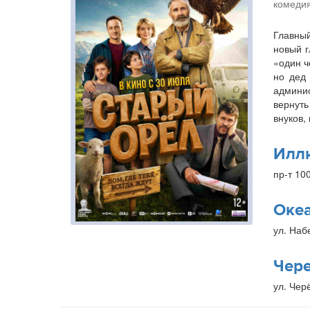
комедия
Главный
новый г
«один ч
но дед 
админис
вернуть
внуков,
Илл
пр-т 10
Оке
ул. Наб
Чер
ул. Чер