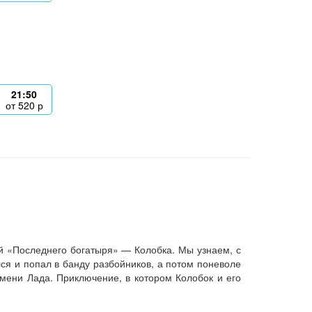
21:50
от
520
р
й «Последнего богатыря» — Колобка. Мы узнаем, с
лся и попал в банду разбойников, а потом поневоле
мени Лада. Приключение, в котором Колобок и его