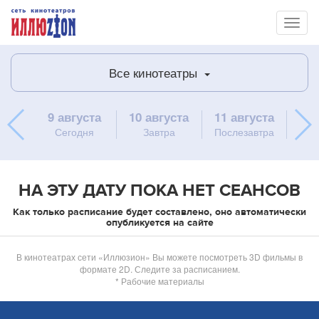
Toggl
naviga
Все кинотеатры
9 августа
10 августа
11 августа
12 
Сегодня
Завтра
Послезавтра
НА ЭТУ ДАТУ ПОКА НЕТ СЕАНСОВ
Как только расписание будет составлено, оно автоматически
опубликуется на сайте
В кинотеатрах сети «Иллюзион» Вы можете посмотреть 3D фильмы в
формате 2D. Следите за расписанием.
* Рабочие материалы