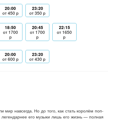
20:00
23:20
от
450
р
от
350
р
18:50
20:45
22:15
от
1700
от
1700
от
1650
р
р
р
20:00
23:20
от
600
р
от
430
р
 мир навсегда. Но до того, как стать королём поп-
 легендарнее его музыки лишь его жизнь — полная