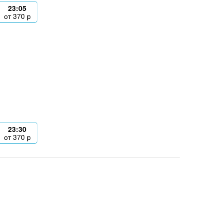
23:05
от
370
р
23:30
от
370
р