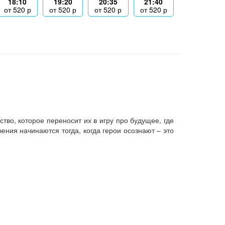
18:10
19:20
20:35
21:40
от
520
р
от
520
р
от
520
р
от
520
р
во, которое переносит их в игру про будущее, где
ния начинаются тогда, когда герои осознают – это