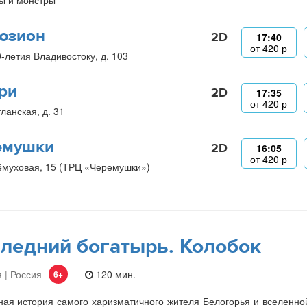
ы и монстры
юзион
2D
17:40
от
420
р
0-летия Владивостоку, д. 103
ри
2D
17:35
от
420
р
ланская, д. 31
емушки
2D
16:05
от
420
р
ёмуховая, 15 (ТРЦ «Черемушки»)
ледний богатырь. Колобок
 | Россия
120 мин.
6+
ая история самого харизматичного жителя Белогорья и вселенно