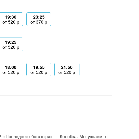
19:30
23:25
от
520
р
от
370
р
19:25
от
520
р
18:00
19:55
21:50
от
520
р
от
520
р
от
520
р
й «Последнего богатыря» — Колобка. Мы узнаем, с