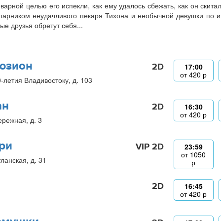
оварной целью его испекли, как ему удалось сбежать, как он скита
парником неудачливого пекаря Тихона и необычной девушки по и
ые друзья обретут себя...
юзион
2D
17:00
от
420
р
0-летия Владивостоку, д. 103
ан
2D
16:30
от
420
р
ережная, д. 3
ри
VIP 2D
23:59
от
1050
ланская, д. 31
р
2D
16:45
от
420
р