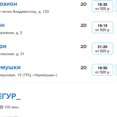
юзион
2D
18:30
от
520
р
0-летия Владивостоку, д. 103
ан
2D
19:15
от
520
р
ережная, д. 3
ри
2D
21:20
от
520
р
ланская, д. 31
емушки
2D
18:50
от
520
р
ёмуховая, 15 (ТРЦ «Черемушки»)
ЕГУР_
100 мин.