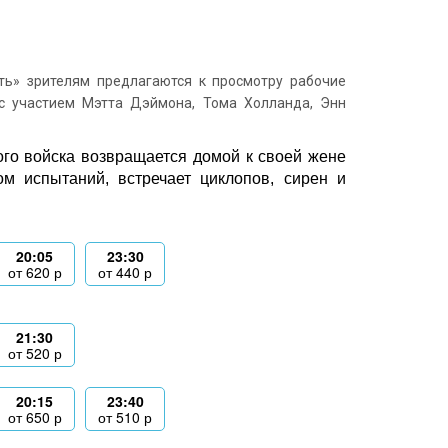
ь» зрителям предлагаются к просмотру рабочие
с участием Мэтта Дэймона, Тома Холланда, Энн
ого войска возвращается домой к своей жене
м испытаний, встречает циклопов, сирен и
20:05
23:30
от
620
р
от
440
р
21:30
от
520
р
20:15
23:40
от
650
р
от
510
р