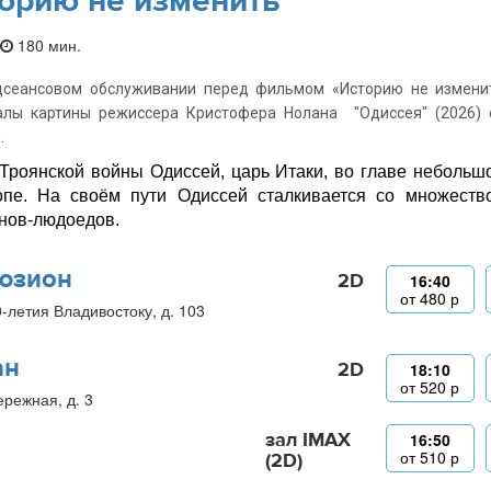
орию не изменить
180 мин.
дсеансовом обслуживании перед фильмом «Историю не изменит
алы картины режиссера Кристофера Нолана "Одиссея" (2026) 
.
Троянской войны Одиссей, царь Итаки, во главе небольш
пе. На своём пути Одиссей сталкивается со множество
нов-людоедов.
юзион
2D
16:40
от
480
р
0-летия Владивостоку, д. 103
ан
2D
18:10
от
520
р
ережная, д. 3
зал IMAX
16:50
от
510
р
(2D)