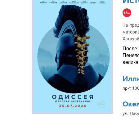
Ист
16+
На пре
матери
Хэтэуэй
После 
Пенело
велика
Илл
пр-т 10
Оке
ул. Наб