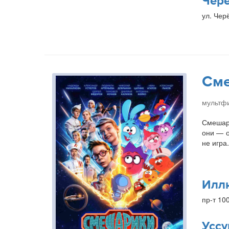
Чер
ул. Чер
Сме
мультфи
Смешари
они — о
не игра
Илл
пр-т 10
Уссу