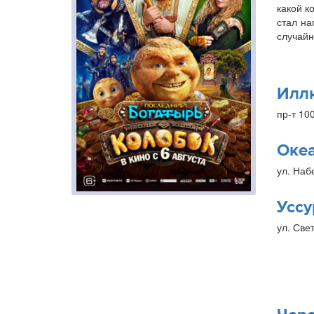
какой к
стал на
случайн
Илл
пр-т 10
Оке
ул. Наб
Уссу
ул. Свет