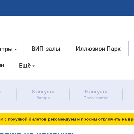
ВИП-залы
Иллюзион Парк
атры
йн
Ещё
а
8 августа
9 августа
Завтра
Послезавтра
м с покупкой билетов рекомендуем и просим отключить на вр