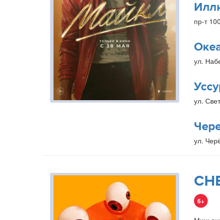
Илл
пр-т 10
Оке
ул. Наб
Уссу
ул. Свет
Чер
ул. Чер
СН
6+