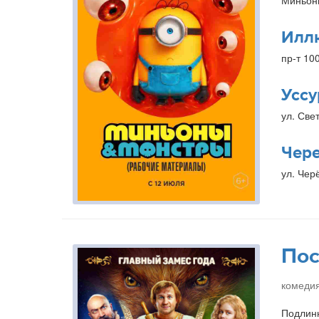
Миньон
Илл
пр-т 10
Уссу
ул. Свет
Чер
ул. Чер
Пос
комедия
Подлинн