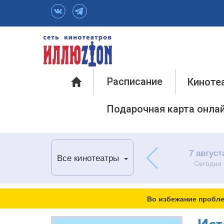
Инфо
Расписание
Киноте
Подарочная карта онла
7 август
Все кинотеатры
Сегодня
Во избежание пробле