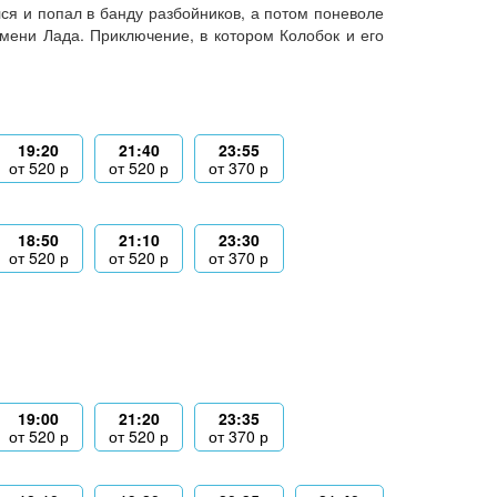
лся и попал в банду разбойников, а потом поневоле
мени Лада. Приключение, в котором Колобок и его
19:20
21:40
23:55
от
520
р
от
520
р
от
370
р
18:50
21:10
23:30
от
520
р
от
520
р
от
370
р
19:00
21:20
23:35
от
520
р
от
520
р
от
370
р