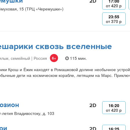
емушки
2D
17:00
от
420
р
ёмуховая, 15 (ТРЦ «Черемушки»)
23:55
от
370
р
шарики сквозь вселенные
льм, семейный | Россия
115 мин.
6+
ки Крош и Ёжик находят в Ромашковой долине необычное устройст
бычные дети на космическом корабле, летящем на Марс. Приключе
.
юзион
2D
16:20
от
420
р
0-летия Владивостоку, д. 103
ри
2D
16:25