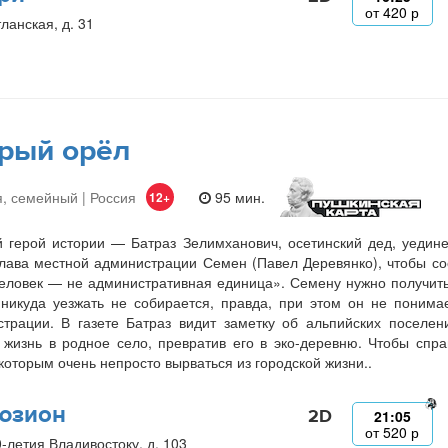
от
420
р
ланская, д. 31
рый орёл
, семейный | Россия
95 мин.
12+
 герой истории — Батраз Зелимханович, осетинский дед, уедин
лава местной администрации Семен (Павел Деревянко), чтобы со
еловек — не административная единица». Семену нужно получить 
никуда уезжать не собирается, правда, при этом он не понима
трации. В газете Батраз видит заметку об альпийских поселе
 жизнь в родное село, превратив его в эко-деревню. Чтобы спр
 которым очень непросто вырваться из городской жизни..
юзион
2D
21:05
от
520
р
0-летия Владивостоку, д. 103