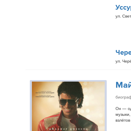
Уссу
ул. Свет
Чер
ул. Чер
Ма
биогра
Он — од
музыки,
взлётов