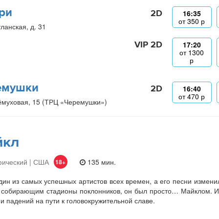
ри
2D
16:35
от
350
р
ланская, д. 31
VIP 2D
17:20
от
1300
р
емушки
2D
16:40
от
470
р
ёмуховая, 15 (ТРЦ «Черемушки»)
йкл
фический | США
135 мин.
18+
ин из самых успешных артистов всех времен, а его песни изменили
 собирающим стадионы поклонников, он был просто… Майклом. И
 и падений на пути к головокружительной славе.