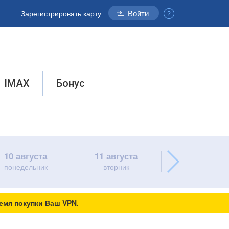
Войти
Зарегистрировать карту
IMAX
Бонус
10 августа
11 августа
12 августа
понедельник
вторник
среда
емя покупки Ваш VPN.