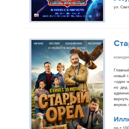
ул. Свет
Ста
комедия
Главный
новый г
«один ч
но дед 
админис
вернуть
внуков,
Илл
пр-т 10