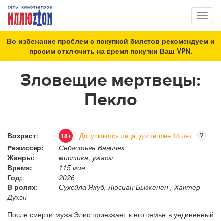
Toggl
naviga
Во избежание проблем с покупкой билетов рекомендуем и
просим отключить на время покупки Ваш VPN.
Зловещие мертвецы:
Пекло
Возраст:
?
Допускаются лица, достигшие 18 лет.
18+
Режиссер:
Себастьян Ваничек
Жанры:
мистика, ужасы
Время:
115 мин.
Год:
2026
В ролях:
Сухейла Якуб, Люсиан Бьюкенен , Хантер
Духэн
После смерти мужа Элис приезжает к его семье в уединённый