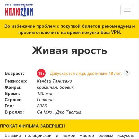
Toggl
naviga
Во избежание проблем с покупкой билетов рекомендуем и
просим отключить на время покупки Ваш VPN.
Живая ярость
Возраст:
?
Допускаются лица, достигшие 18 лет.
18+
Режиссер:
Кэндзи Танигаки
Жанры:
криминал, боевик
Время:
120 мин.
Страна:
Гонконг
Год:
2026
В ролях:
Се Мяо , Джо Таслим
ПРОКАТ ФИЛЬМА ЗАВЕРШЕН
Бывший полицейский и немой мастер боевых искусств