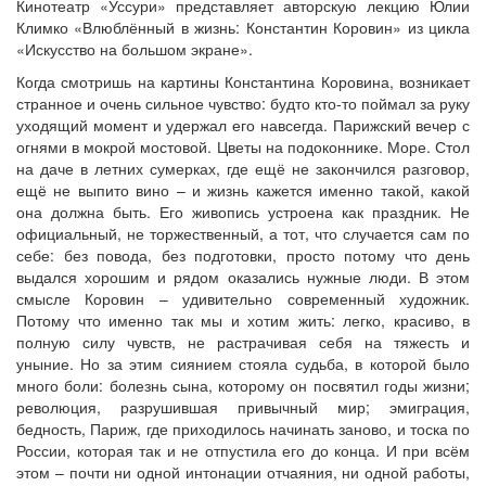
Кинотеатр «Уссури» представляет авторскую лекцию Юлии
Климко «Влюблённый в жизнь: Константин Коровин» из цикла
«Искусство на большом экране».
Когда смотришь на картины Константина Коровина, возникает
странное и очень сильное чувство: будто кто-то поймал за руку
уходящий момент и удержал его навсегда. Парижский вечер с
огнями в мокрой мостовой. Цветы на подоконнике. Море. Стол
на даче в летних сумерках, где ещё не закончился разговор,
ещё не выпито вино – и жизнь кажется именно такой, какой
она должна быть. Его живопись устроена как праздник. Не
официальный, не торжественный, а тот, что случается сам по
себе: без повода, без подготовки, просто потому что день
выдался хорошим и рядом оказались нужные люди. В этом
смысле Коровин – удивительно современный художник.
Потому что именно так мы и хотим жить: легко, красиво, в
полную силу чувств, не растрачивая себя на тяжесть и
уныние. Но за этим сиянием стояла судьба, в которой было
много боли: болезнь сына, которому он посвятил годы жизни;
революция, разрушившая привычный мир; эмиграция,
бедность, Париж, где приходилось начинать заново, и тоска по
России, которая так и не отпустила его до конца. И при всём
этом – почти ни одной интонации отчаяния, ни одной работы,