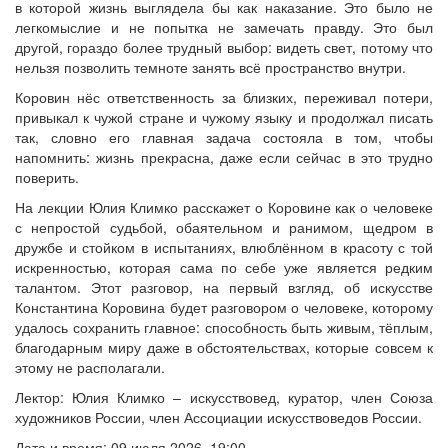
в которой жизнь выглядела бы как наказание. Это было не
легкомыслие и не попытка не замечать правду. Это был
другой, гораздо более трудный выбор: видеть свет, потому что
нельзя позволить темноте занять всё пространство внутри.
Коровин нёс ответственность за близких, переживал потери,
привыкал к чужой стране и чужому языку и продолжал писать
так, словно его главная задача состояла в том, чтобы
напомнить: жизнь прекрасна, даже если сейчас в это трудно
поверить.
На лекции Юлия Климко расскажет о Коровине как о человеке
с непростой судьбой, обаятельном и ранимом, щедром в
дружбе и стойком в испытаниях, влюблённом в красоту с той
искренностью, которая сама по себе уже является редким
талантом. Этот разговор, на первый взгляд, об искусстве
Константина Коровина будет разговором о человеке, которому
удалось сохранить главное: способность быть живым, тёплым,
благодарным миру даже в обстоятельствах, которые совсем к
этому не располагали.
Лектор: Юлия Климко – искусствовед, куратор, член Союза
художников России, член Ассоциации искусствоведов России.
Дата и время: 09 июля 2026, 19:00..