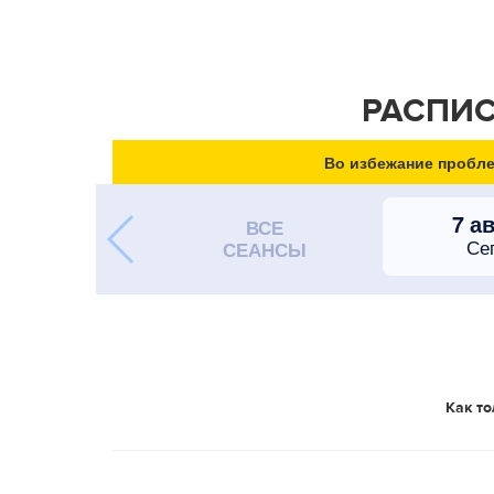
РАСПИС
Во избежание пробле
7 а
ВСЕ
Се
СЕАНСЫ
Как то