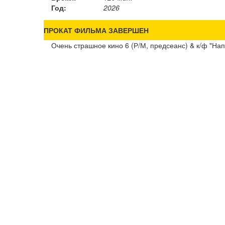
Год:
2026
ПРОКАТ ФИЛЬМА ЗАВЕРШЕН
Очень страшное кино 6 (Р/М, предсеанс) & к/ф "На