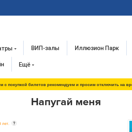
ВИП-залы
Иллюзион Парк
атры
йн
Ещё
м с покупкой билетов рекомендуем и просим отключить на вр
Напугай меня
?
 лет.