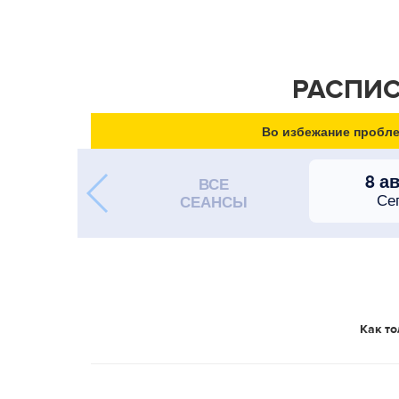
РАСПИС
Во избежание пробле
8 а
ВСЕ
Се
СЕАНСЫ
Как то