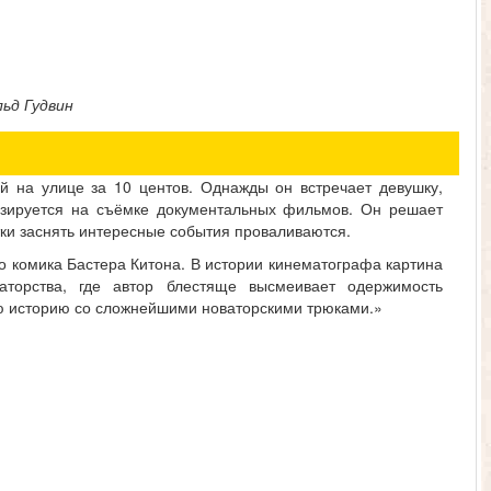
ьд Гудвин
 на улице за 10 центов. Однажды он встречает девушку,
зируется на съёмке документальных фильмов. Он решает
ытки заснять интересные события проваливаются.
о комика Бастера Китона. В истории кинематографа картина
аторства, где автор блестяще высмеивает одержимость
ю историю со сложнейшими новаторскими трюками.»