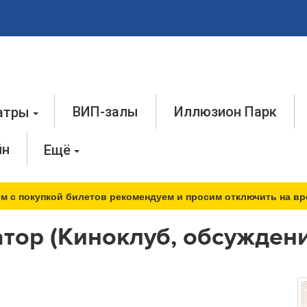
ВИП-залы
Иллюзион Парк
атры
йн
Ещё
м с покупкой билетов рекомендуем и просим отключить на вр
тор (Киноклуб, обсужден