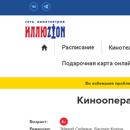
Инфо
Расписание
Киноте
Подарочная карта онла
Во избежание пробле
Киноопера
Возраст:
6+
Режиссер:
Эдвард Седжвик, Бастер Китон