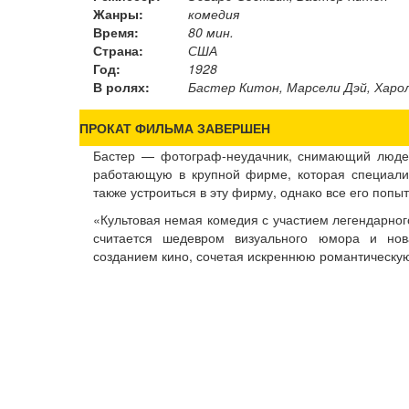
Жанры:
комедия
Время:
80 мин.
Страна:
США
Год:
1928
В ролях:
Бастер Китон, Марсели Дэй, Харол
ПРОКАТ ФИЛЬМА ЗАВЕРШЕН
Бастер — фотограф-неудачник, снимающий людей
работающую в крупной фирме, которая специали
также устроиться в эту фирму, однако все его поп
«Культовая немая комедия с участием легендарног
считается шедевром визуального юмора и нов
созданием кино, сочетая искреннюю романтическу