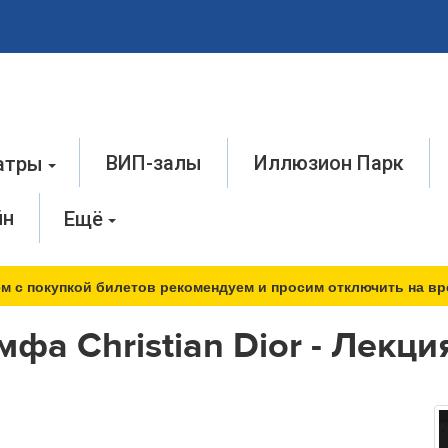
ВИП-залы
Иллюзион Парк
атры
йн
Ещё
м с покупкой билетов рекомендуем и просим отключить на вр
мфа Christian Dior - Лекц