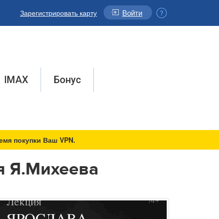
Войти
Зарегистрировать карту
IMAX
Бонус
емя покупки Ваш VPN.
ия Я.Михеева