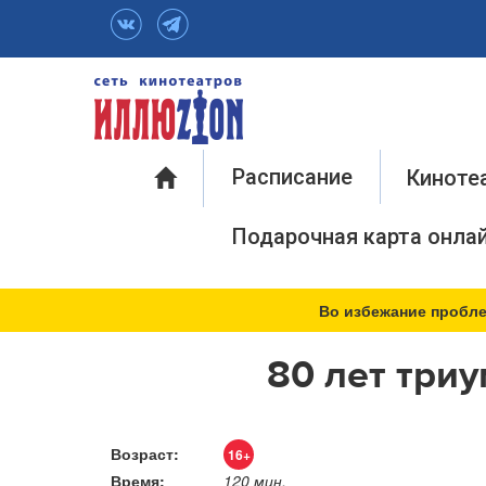
Инфо
Расписание
Киноте
Подарочная карта онла
Во избежание пробле
80 лет триу
Возраст:
16+
Время:
120 мин.