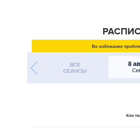
РАСПИС
Во избежание пробле
8 а
ВСЕ
Се
СЕАНСЫ
Как то