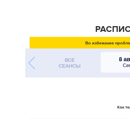
РАСПИС
Во избежание пробле
8 а
ВСЕ
Се
СЕАНСЫ
Как то