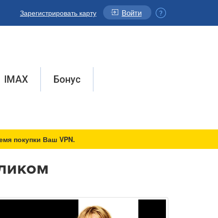
Войти
Зарегистрировать карту
IMAX
Бонус
емя покупки Ваш VPN.
еликом