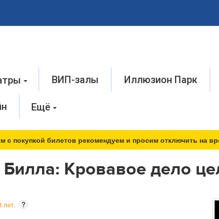
ВИП-залы
Иллюзион Парк
атры
йн
Ещё
м с покупкой билетов рекомендуем и просим отключить на вр
 Билла: Кровавое дело ц
?
 лет.