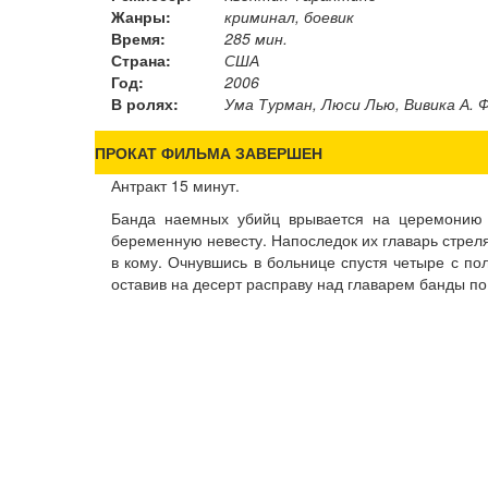
Жанры:
криминал, боевик
Время:
285 мин.
Страна:
США
Год:
2006
В ролях:
Ума Турман, Люси Лью, Вивика А. Ф
ПРОКАТ ФИЛЬМА ЗАВЕРШЕН
Антракт 15 минут.
Банда наемных убийц врывается на церемонию б
беременную невесту. Напоследок их главарь стреляе
в кому. Очнувшись в больнице спустя четыре с по
оставив на десерт расправу над главарем банды по