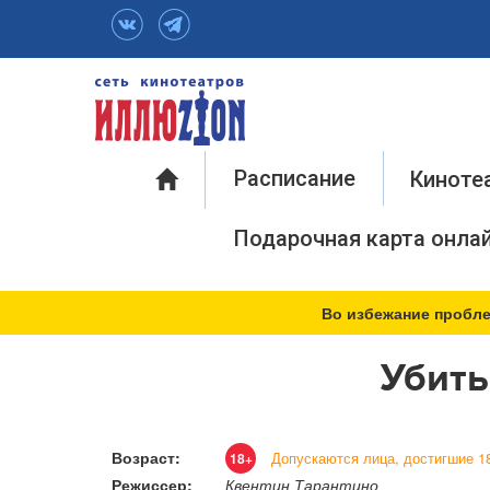
Инфо
Расписание
Киноте
Подарочная карта онла
Во избежание пробле
Убить
Возраст:
Допускаются лица, достигшие 18
18+
Режиссер:
Квентин Тарантино