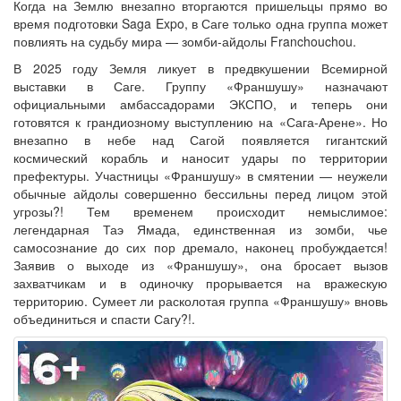
Когда на Землю внезапно вторгаются пришельцы прямо во
время подготовки Saga Expo, в Саге только одна группа может
повлиять на судьбу мира — зомби-айдолы Franchouchou.
В 2025 году Земля ликует в предвкушении Всемирной
выставки в Саге. Группу «Франшушу» назначают
официальными амбассадорами ЭКСПО, и теперь они
готовятся к грандиозному выступлению на «Сага-Арене». Но
внезапно в небе над Сагой появляется гигантский
космический корабль и наносит удары по территории
префектуры. Участницы «Франшушу» в смятении — неужели
обычные айдолы совершенно бессильны перед лицом этой
угрозы?! Тем временем происходит немыслимое:
легендарная Таэ Ямада, единственная из зомби, чье
самосознание до сих пор дремало, наконец пробуждается!
Заявив о выходе из «Франшушу», она бросает вызов
захватчикам и в одиночку прорывается на вражескую
территорию. Сумеет ли расколотая группа «Франшушу» вновь
объединиться и спасти Сагу?!.