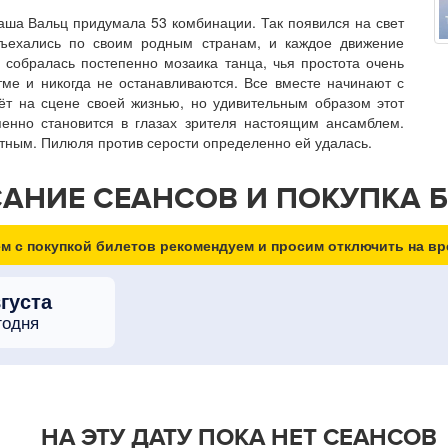
аша Вальц придумала 53 комбинации. Так появился на свет
зъехались по своим родным странам, и каждое движение
и собралась постепенно мозаика танца, чья простота очень
ме и никогда не останавливаются. Все вместе начинают с
т на сцене своей жизнью, но удивительным образом этот
пенно становится в глазах зрителя настоящим ансамблем.
тным. Пилюля против серости определенно ей удалась.
АНИЕ СЕАНСОВ И ПОКУПКА 
м с покупкой билетов рекомендуем и просим отключить на вр
вгуста
годня
НА ЭТУ ДАТУ ПОКА НЕТ СЕАНСОВ