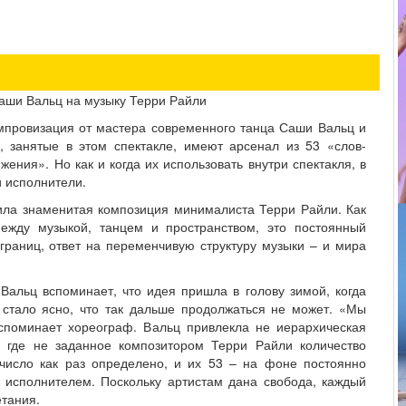
аши Вальц на музыку Терри Райли
импровизация от мастера современного танца Саши Вальц и
 занятые в этом спектакле, имеют арсенал из 53 «слов-
жения». Но как и когда их использовать внутри спектакля, в
 исполнители.
ила знаменитая композиция минималиста Терри Райли. Как
ежду музыкой, танцем и пространством, это постоянный
границ, ответ на переменчивую структуру музыки – и мира
Вальц вспоминает, что идея пришла в голову зимой, когда
и стало ясно, что так дальше продолжаться не может. «Мы
споминает хореограф. Вальц привлекла не иерархическая
, где не заданное композитором Терри Райли количество
число как раз определено, и их 53 – на фоне постоянно
исполнителем. Поскольку артистам дана свобода, каждый
етания.