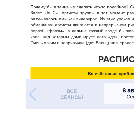
Почему бы в танце не сделать что-то подобное? С
балет «In C». Артисты труппы в тот момент ра
разучивалось ими как видеоурок. Из этих уроков 
обманчива: артисты двигаются в непрерывном рит
первой «фразы», а дальше каждый вроде бы живё
хаос, над которым доминирует нота «до», посте
Очень ярким и непривычно (для Вальц) жизнерадос
РАСПИС
Во избежание пробле
8 а
ВСЕ
Се
СЕАНСЫ