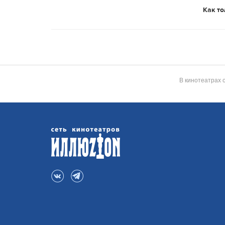
Как то
В кинотеатрах 