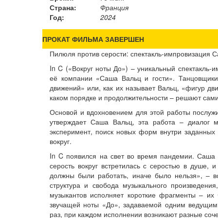
Страна:
Франция
Год:
2024
ПРОКАТ ФИЛЬМА ЗАВЕРШЕН
Пилюля против серости: спектакль-импровизация С
In C («Вокруг ноты До») – уникальный спектакль-
её компании «Саша Вальц и гости». Танцовщики,
движений» или, как их называет Вальц, «фигур дви
каком порядке и продолжительности – решают сами
Основой и вдохновением для этой работы послуж
утверждает Саша Вальц, эта работа – диалог м
эксперимент, поиск новых форм внутри заданных 
вокруг.
In C появился на свет во время пандемии. Саша 
серость вокруг встретилась с серостью в душе, 
должны были работать, иначе было нельзя», – в
структура и свобода музыкального произведения
музыкантов исполняет короткие фрагменты – их 
звучащей ноты «До», задаваемой одним ведущим 
раз, при каждом исполнении возникают разные соч