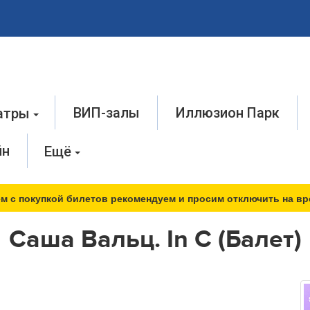
ВИП-залы
Иллюзион Парк
атры
йн
Ещё
м с покупкой билетов рекомендуем и просим отключить на вр
Саша Вальц. In C (Балет)