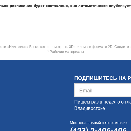
лько расписание будет составлено, оно автоматически опубликует
сети «Иллюзион» Вы можете посмотреть 3D фильмы в формате 2D. Следите 
* Рабочие материалы
ПОДПИШИТЕСЬ НА 
Пишем раз в неделю о гл
Владивостоке
Многоканальный автоответчик:
(423) 2-406-406