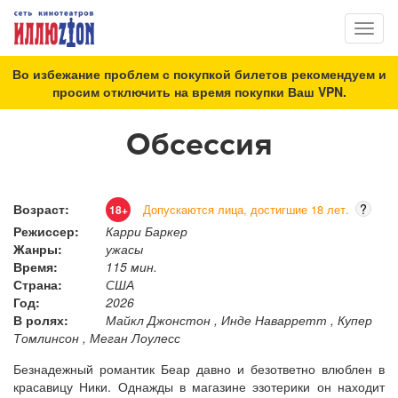
Toggl
naviga
Во избежание проблем с покупкой билетов рекомендуем и
просим отключить на время покупки Ваш VPN.
Обсессия
Возраст:
?
Допускаются лица, достигшие 18 лет.
18+
Режиссер:
Карри Баркер
Жанры:
ужасы
Время:
115 мин.
Страна:
США
Год:
2026
В ролях:
Майкл Джонстон , Инде Наварретт , Купер
Томлинсон , Меган Лоулесс
Безнадежный романтик Беар давно и безответно влюблен в
красавицу Ники. Однажды в магазине эзотерики он находит