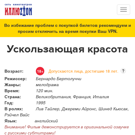
Toggl
naviga
Во избежание проблем с покупкой билетов рекомендуем и
просим отключить на время покупки Ваш VPN.
Ускользающая красота
Возраст:
?
Допускаются лица, достигшие 18 лет.
18+
Режиссер:
Бернардо Бертолуччи
Жанры:
мелодрама
Время:
120 мин.
Страна:
Великобритания, Франция, Италия
Год:
1995
В ролях:
Лив Тайлер, Джереми Айронс, Шинед Кьюсак,
Рэйчел Вайс
Язык:
английский
Внимание! Фильм демонстрируется в оригинальной озвучке
с русскими субтитрами!