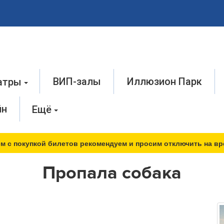
ВИП-залы
Иллюзион Парк
атры
йн
Ещё
м с покупкой билетов рекомендуем и просим отключить на вр
Пропала собака