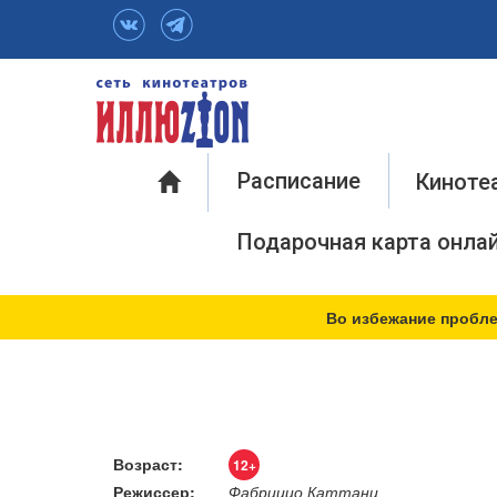
Инфо
Расписание
Киноте
Подарочная карта онла
Во избежание пробле
Возраст:
12+
Режиссер:
Фабрицио Каттани