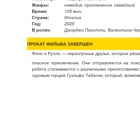
Жанры:
комедия, приключения, семейный
Время:
105 мин.
Страна:
Италия
Год:
2025
В ролях:
Джорджо Пазотти, Валентина Че
ПРОКАТ ФИЛЬМА ЗАВЕРШЕН
Фило и Рулло — неразлучные друзья, которые реш
опасное приключение. Они отправляются на пои
ребята сталкиваются с различными препятствиями:
суровым горцем Гуэльфо Табаччи, который, возможн