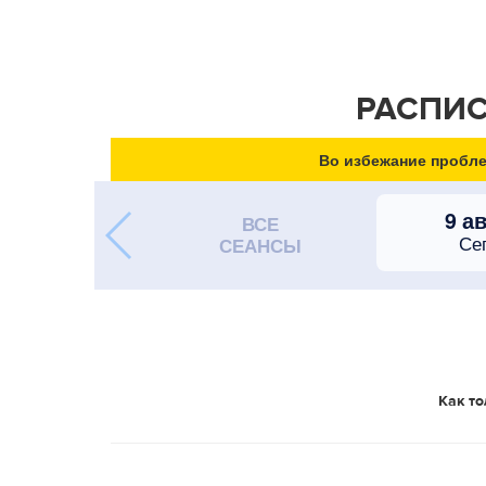
РАСПИС
Во избежание пробле
9 а
ВСЕ
Се
СЕАНСЫ
Как то