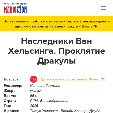
Toggl
naviga
Во избежание проблем с покупкой билетов рекомендуем и
просим отключить на время покупки Ваш VPN.
Наследники Ван
Хельсинга. Проклятие
Дракулы
Возраст:
?
Допускаются лица, достигшие 18 лет.
18+
Режиссер:
Наташа Кермани
Жанры:
ужасы
Время:
95 мин.
Страна:
США, Великобритания
Год:
2025
В ролях:
Титус Уэлливер , Брейди Хепнер , Джуда