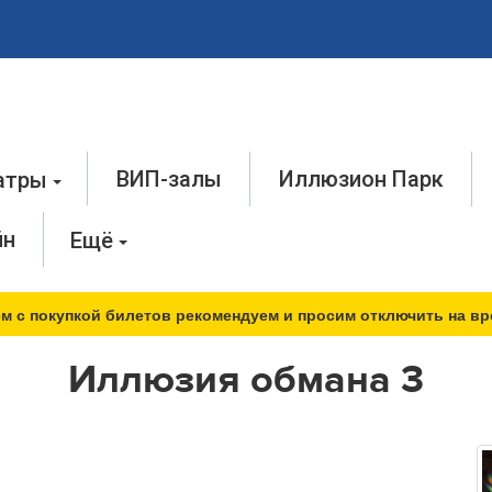
ВИП-залы
Иллюзион Парк
атры
йн
Ещё
м с покупкой билетов рекомендуем и просим отключить на вр
Иллюзия обмана 3