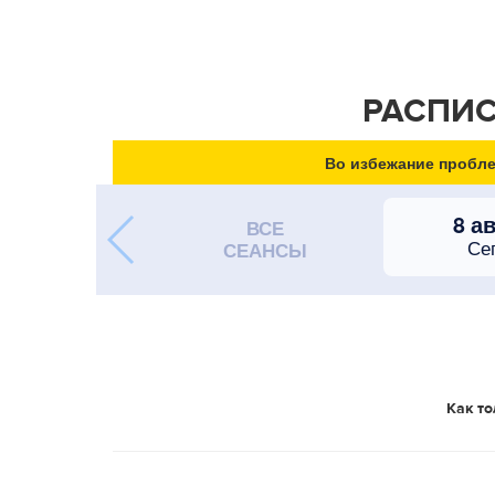
РАСПИС
Во избежание пробле
8 а
ВСЕ
Се
СЕАНСЫ
Как то