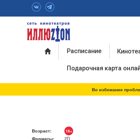
Инфо
Расписание
Киноте
Подарочная карта онла
Во избежание пробле
Возраст:
16+
Форматы:
2D