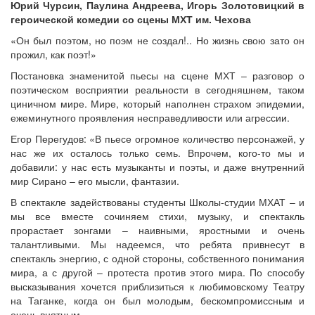
Юрий Чурсин, Паулина Андреева, Игорь Золотовицкий в
героической комедии со сцены МХТ им. Чехова
«Он был поэтом, но поэм не создал!.. Но жизнь свою зато он
прожил, как поэт!»
Постановка знаменитой пьесы на сцене МХТ – разговор о
поэтическом восприятии реальности в сегодняшнем, таком
циничном мире. Мире, который наполнен страхом эпидемии,
ежеминутного проявления несправедливости или агрессии.
Егор Перегудов: «В пьесе огромное количество персонажей, у
нас же их осталось только семь. Впрочем, кого-то мы и
добавили: у нас есть музыканты и поэты, и даже внутренний
мир Сирано – его мысли, фантазии.
В спектакле задействованы студенты Школы-студии МХАТ – и
мы все вместе сочиняем стихи, музыку, и спектакль
прорастает зонгами – наивными, яростными и очень
талантливыми. Мы надеемся, что ребята привнесут в
спектакль энергию, с одной стороны, собственного понимания
мира, а с другой – протеста против этого мира. По способу
высказывания хочется приблизиться к любимовскому Театру
на Таганке, когда он был молодым, бескомпромиссным и
очень внятным.