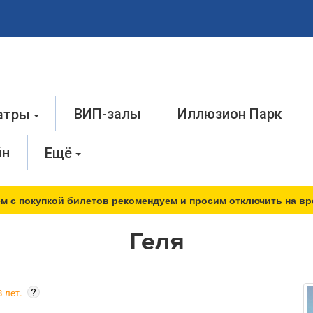
ВИП-залы
Иллюзион Парк
атры
йн
Ещё
м с покупкой билетов рекомендуем и просим отключить на вр
Геля
?
 лет.