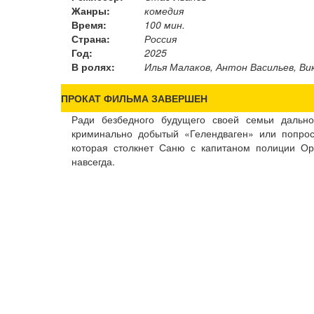
Жанры:
комедия
Время:
100 мин.
Страна:
Россия
Год:
2025
В ролях:
Илья Малаков, Антон Васильев, Ви
ПРОКАТ ФИЛЬМА ЗАВЕРШЕН
Ради безбедного будущего своей семьи дальн
криминально добытый «Гелендваген» или попрос
которая столкнет Саню с капитаном полиции Ор
навсегда.