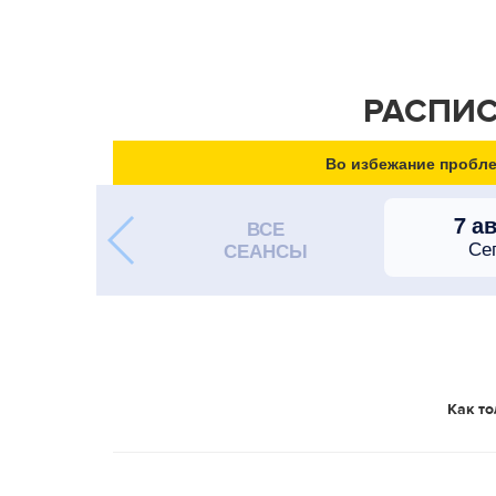
РАСПИС
Во избежание пробле
7 а
ВСЕ
Се
СЕАНСЫ
Как то