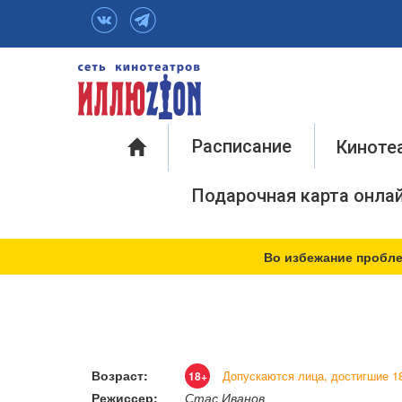
Инфо
Расписание
Киноте
Подарочная карта онла
Во избежание пробле
Возраст:
Допускаются лица, достигшие 18
18+
Режиссер:
Стас Иванов