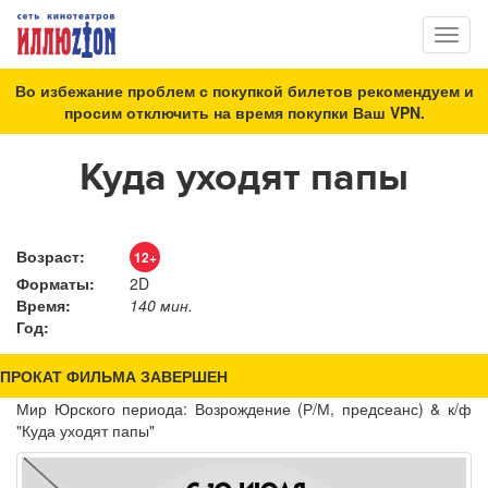
Toggl
naviga
Во избежание проблем с покупкой билетов рекомендуем и
просим отключить на время покупки Ваш VPN.
Куда уходят папы
Возраст:
12+
Форматы:
2D
Время:
140 мин.
Год:
ПРОКАТ ФИЛЬМА ЗАВЕРШЕН
Мир Юрского периода: Возрождение (Р/М, предсеанс) & к/ф
"Куда уходят папы"